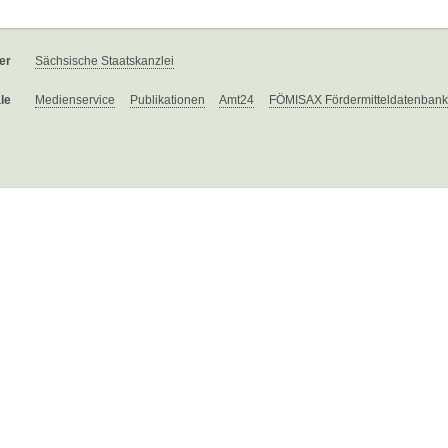
er
Sächsische Staatskanzlei
le
Medienservice
Publikationen
Amt24
FÖMISAX Fördermitteldatenbank