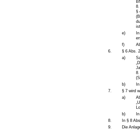
BN
8.
§ 
(B
du
is
e)
In
er
f)
Ab
6.
§ 6 Abs. 2
a)
Sa
„D
Ja
8.
(S
b)
In
7.
§ 7 wird w
a)
Ab
„U
Lo
b)
In
8.
In § 8 Abs
9.
Die Anlag