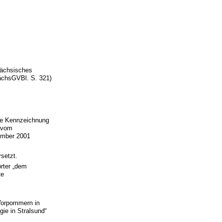
Sächsisches
ächsGVBl. S. 321)
ie Kennzeichnung
 vom
ember 2001
rsetzt.
örter „dem
te
Vorpommern in
ie in Stralsund“