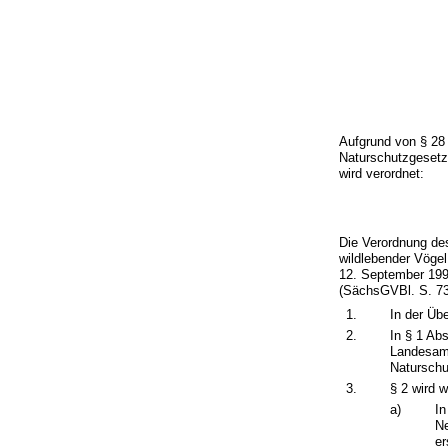
Aufgrund von § 28
Naturschutzgeset
wird verordnet:
Die Verordnung de
wildlebender Vöge
12. September 199
(SächsGVBl. S. 734
1.
In der Üb
2.
In § 1 Ab
Landesamt
Naturschu
3.
§ 2 wird w
a)
In
Ne
er