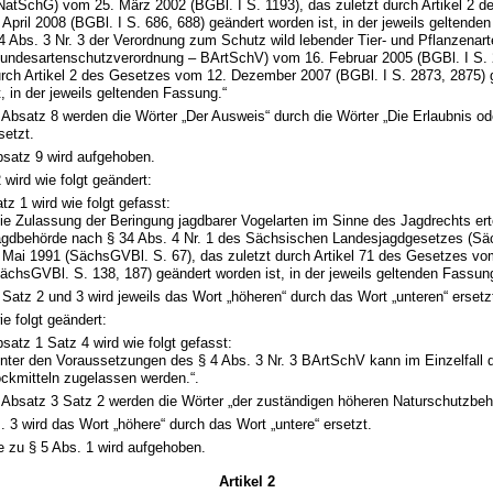
atSchG) vom 25. März 2002 (BGBl. I S. 1193), das zuletzt durch Artikel 2 
 April 2008 (BGBl. I S. 686, 688) geändert worden ist, in der jeweils geltend
4 Abs. 3 Nr. 3 der Verordnung zum Schutz wild lebender Tier- und Pflanzenar
undesartenschutzverordnung – BArtSchV) vom 16. Februar 2005 (BGBl. I S. 2
rch Artikel 2 des Gesetzes vom 12. Dezember 2007 (BGBl. I S. 2873, 2875) 
t, in der jeweils geltenden Fassung.“
 Absatz 8 werden die Wörter „Der Ausweis“ durch die Wörter „Die Erlaubnis od
setzt.
satz 9 wird aufgehoben.
 wird wie folgt geändert:
tz 1 wird wie folgt gefasst:
ie Zulassung der Beringung jagdbarer Vogelarten im Sinne des Jagdrechts erte
gdbehörde nach § 34 Abs. 4 Nr. 1 des Sächsischen Landesjagdgesetzes (
 Mai 1991 (SächsGVBl. S. 67), das zuletzt durch Artikel 71 des Gesetzes v
ächsGVBl. S. 138, 187) geändert worden ist, in der jeweils geltenden Fassun
 Satz 2 und 3 wird jeweils das Wort „höheren“ durch das Wort „unteren“ ersetz
ie folgt geändert:
satz 1 Satz 4 wird wie folgt gefasst:
nter den Voraussetzungen des § 4 Abs. 3 Nr. 3 BArtSchV kann im Einzelfall 
ckmitteln zugelassen werden.“.
 Absatz 3 Satz 2 werden die Wörter „der zuständigen höheren Naturschutzbeh
. 3 wird das Wort „höhere“ durch das Wort „untere“ ersetzt.
e zu § 5 Abs. 1 wird aufgehoben.
Artikel 2