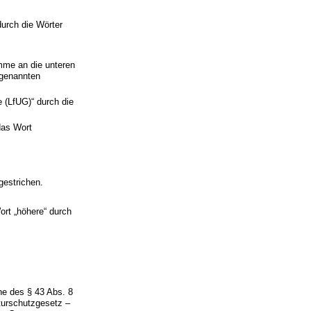
urch die Wörter
mme an die unteren
 genannten
 (LfUG)“ durch die
das Wort
gestrichen.
ort „höhere“ durch
ne des § 43 Abs. 8
turschutzgesetz –