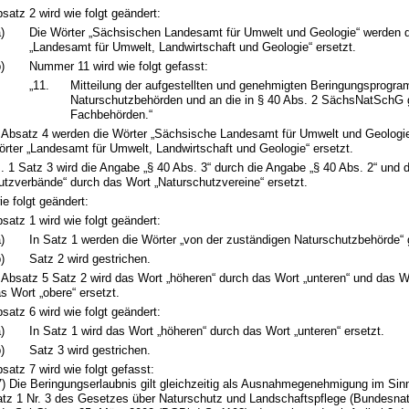
satz 2 wird wie folgt geändert:
)
Die Wörter „Sächsischen Landesamt für Umwelt und Geologie“ werden d
„Landesamt für Umwelt, Landwirtschaft und Geologie“ ersetzt.
)
Nummer 11 wird wie folgt gefasst:
„11.
Mitteilung der aufgestellten und genehmigten Beringungsprogra
Naturschutzbehörden und an die in § 40 Abs. 2 SächsNatSchG
Fachbehörden.“
 Absatz 4 werden die Wörter „Sächsische Landesamt für Umwelt und Geologie
rter „Landesamt für Umwelt, Landwirtschaft und Geologie“ ersetzt.
s. 1 Satz 3 wird die Angabe „§ 40 Abs. 3“ durch die Angabe „§ 40 Abs. 2“ und 
utzverbände“ durch das Wort „Naturschutzvereine“ ersetzt.
ie folgt geändert:
satz 1 wird wie folgt geändert:
)
In Satz 1 werden die Wörter „von der zuständigen Naturschutzbehörde“ 
)
Satz 2 wird gestrichen.
 Absatz 5 Satz 2 wird das Wort „höheren“ durch das Wort „unteren“ und das W
s Wort „obere“ ersetzt.
satz 6 wird wie folgt geändert:
)
In Satz 1 wird das Wort „höheren“ durch das Wort „unteren“ ersetzt.
)
Satz 3 wird gestrichen.
satz 7 wird wie folgt gefasst:
7) Die Beringungserlaubnis gilt gleichzeitig als Ausnahmegenehmigung im Sin
tz 1 Nr. 3 des Gesetzes über Naturschutz und Landschaftspflege (Bundesna