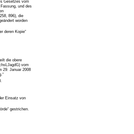
des Gesetzes vom
en Fassung, und des
ten
58, 896), die
geändert worden
er deren Kopie“
ilt die obere
SächsLJagdG) vom
om 29. Januar 2008
g.“
t.
der Einsatz von
örde“ gestrichen.