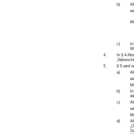
b)
Ab
aa
bb
c)
In
Wö
4.
In § 4 Ab
„Natursch
5.
§ 5 wird w
a)
Ab
aa
bb
b)
In
da
c)
Ab
aa
bb
d)
Ab
„(
Sa