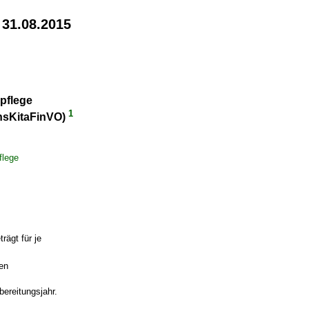
 31.08.2015
pflege
1
hsKitaFinVO)
flege
rägt für je
ten
bereitungsjahr.