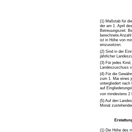
(1) Maßstab für d
der am 1. April de
Betreuungszeit. Be
berechnete Anzahl
ist in Höhe von m
einzusetzen.
(2) Sind in der Ei
jährlicher Landes
(3) Für jedes Kind,
Landeszuschuss v
(4) Für die Gewäh
zum 1. Mai eines j
untergliedert nac
auf Eingliederungs
von mindestens 2
(5) Auf den Lande
Monat zustehenden
Erstattu
(1) Die Höhe des 