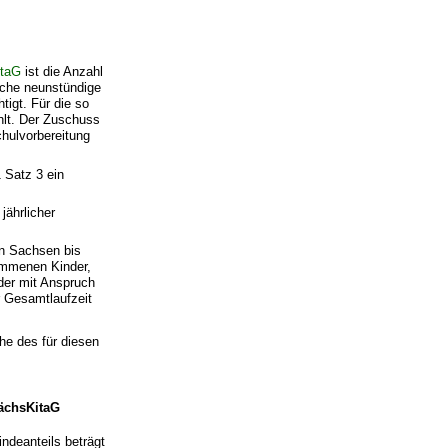
itaG
ist die Anzahl
liche neunstündige
tigt. Für die so
hlt. Der Zuschuss
hulvorbereitung
 Satz 3 ein
jährlicher
on Sachsen bis
nommenen Kinder,
der mit Anspruch
r Gesamtlaufzeit
he des für diesen
ächsKitaG
ndeanteils beträgt