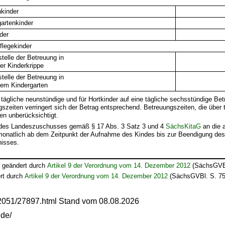
nkinder
gartenkinder
nder
flegekinder
stelle der Betreuung in
ner Kinderkrippe
stelle der Betreuung in
nem Kindergarten
 tägliche neunstündige und für Hortkinder auf eine tägliche sechsstündige Bet
szeiten verringert sich der Betrag entsprechend. Betreuungszeiten, die über 
en unberücksichtigt.
g des Landeszuschusses gemäß § 17 Abs. 3 Satz 3 und 4
SächsKitaG
an die 
monatlich ab dem Zeitpunkt der Aufnahme des Kindes bis zur Beendigung de
nisses.
t geändert durch
Artikel 9 der Verordnung vom 14. Dezember 2012
(SächsGVBl
rt durch
Artikel 9 der Verordnung vom 14. Dezember 2012
(SächsGVBl. S. 75
12051/27897.html Stand vom 08.08.2026
.de/