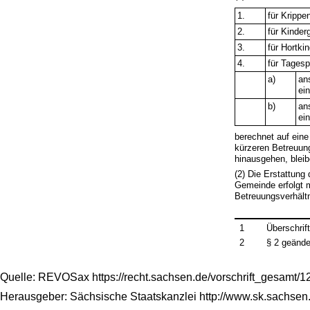
1.
für Krippe
2.
für Kinder
3.
für Hortki
4.
für Tagesp
a)
an
ei
b)
an
ei
berechnet auf eine
kürzeren Betreuung
hinausgehen, bleib
(2) Die Erstattun
Gemeinde erfolgt 
Betreuungsverhält
1
Überschrif
2
§ 2 geände
Quelle: REVOSax https://recht.sachsen.de/vorschrift_gesamt/
Herausgeber: Sächsische Staatskanzlei http://www.sk.sachsen