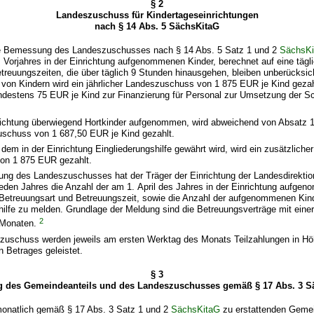
§ 2
Landeszuschuss für Kindertageseinrichtungen
nach § 14 Abs. 5 SächsKitaG
ie Bemessung des Landeszuschusses nach § 14 Abs. 5 Satz 1 und 2
SächsK
s Vorjahres in der Einrichtung aufgenommenen Kinder, berechnet auf eine täg
treuungszeiten, die über täglich 9 Stunden hinausgehen, bleiben unberücksich
 von Kindern wird ein jährlicher Landeszuschuss von 1 875 EUR je Kind geza
indestens 75 EUR je Kind zur Finanzierung für Personal zur Umsetzung der Sc
nrichtung überwiegend Hortkinder aufgenommen, wird abweichend von Absatz 1
zuschuss von 1 687,50 EUR je Kind gezahlt.
 dem in der Einrichtung Eingliederungshilfe gewährt wird, wird ein zusätzlicher 
on 1 875 EUR gezahlt.
rung des Landeszuschusses hat der Träger der Einrichtung der Landesdirekti
eden Jahres die Anzahl der am 1. April des Jahres in der Einrichtung aufge
h Betreuungsart und Betreuungszeit, sowie die Anzahl der aufgenommenen Kin
hilfe zu melden. Grundlage der Meldung sind die Betreuungsverträge mit eine
2
 Monaten.
szuschuss werden jeweils am ersten Werktag des Monats Teilzahlungen in Hö
 Betrages geleistet.
§ 3
ng des Gemeindeanteils und des Landeszuschusses gemäß § 17 Abs. 3 S
monatlich gemäß § 17 Abs. 3 Satz 1 und 2
SächsKitaG
zu erstattenden Gemei