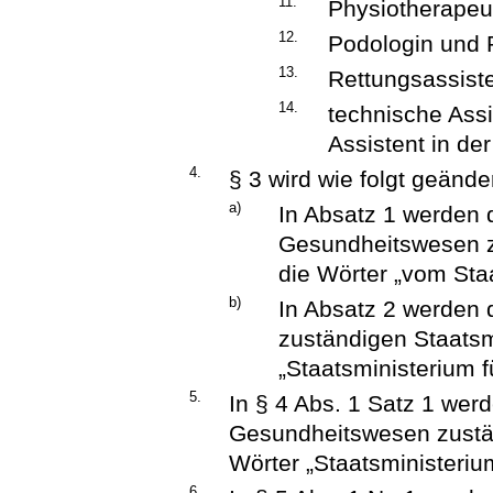
11.
Physiotherapeu
12.
Podologin und 
13.
Rettungsassiste
14.
technische Assi
Assistent in der
4.
§ 3 wird wie folgt geänder
a)
In Absatz 1 werden 
Gesundheitswesen z
die Wörter „vom Staa
b)
In Absatz 2 werden 
zuständigen Staatsm
„Staatsministerium f
5.
In § 4 Abs. 1 Satz 1 werd
Gesundheitswesen zustän
Wörter „Staatsministerium
6.