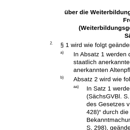
über die Weiterbildun
Fr
(Weiterbildungsg
S
2.
§ 1 wird wie folgt geänder
a)
In Absatz 1 werden 
staatlich anerkannte
anerkannten Altenpfl
b)
Absatz 2 wird wie fo
aa)
In Satz 1 werde
(SächsGVBl. S. 
des Gesetzes v
428)“ durch die
Bekanntmachun
S. 298), geände