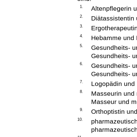
1.
Altenpflegerin u
2.
Diätassistentin
3.
Ergotherapeuti
4.
Hebamme und E
5.
Gesundheits- u
Gesundheits- u
6.
Gesundheits- u
Gesundheits- u
7.
Logopädin und
8.
Masseurin und 
Masseur und me
9.
Orthoptistin und
10.
pharmazeutisch
pharmazeutisch-