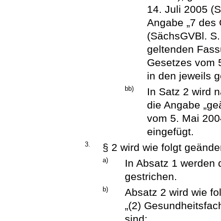
14. Juli 2005 (
Angabe „7 des
(SächsGVBl. S. 
geltenden Fass
Gesetzes vom 5
in den jeweils 
bb)
In Satz 2 wird 
die Angabe „geä
vom 5. Mai 200
eingefügt.
3.
§ 2 wird wie folgt geänder
a)
In Absatz 1 werden d
gestrichen.
b)
Absatz 2 wird wie fol
„(2) Gesundheitsfac
sind: