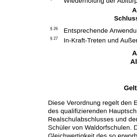
Wiederholung der Abitur
A
Schlus
§ 26
Entsprechende Anwendun
§ 27
In-Kraft-Treten und Außer
A
A
Gel
Diese Verordnung regelt den 
des qualifizierenden Hauptsc
Realschulabschlusses und der
Schüler von Waldorfschulen. D
Gleichwertigkeit des so erwo