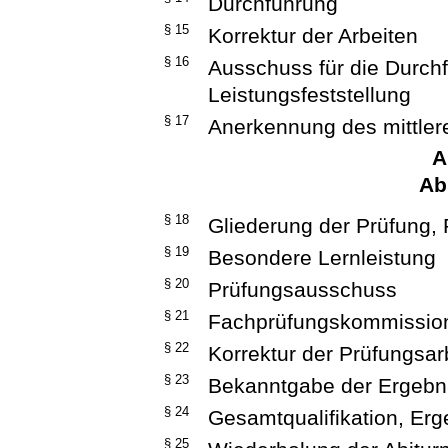
Durchführung
§ 15
Korrektur der Arbeiten
§ 16
Ausschuss für die Durch
Leistungsfeststellung
§ 17
Anerkennung des mittle
A
Ab
§ 18
Gliederung der Prüfung,
§ 19
Besondere Lernleistung
§ 20
Prüfungsausschuss
§ 21
Fachprüfungskommissio
§ 22
Korrektur der Prüfungsar
§ 23
Bekanntgabe der Ergebni
§ 24
Gesamtqualifikation, Erg
§ 25