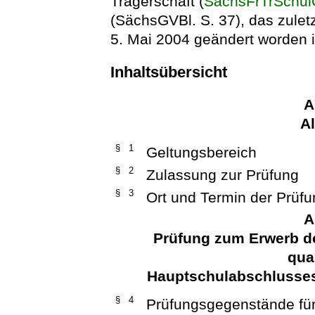
Trägerschaft (
SächsFrTrSchul
(SächsGVBl. S. 37), das zulet
5. Mai 2004 geändert worden is
Inhaltsübersicht
A
A
§ 1
Geltungsbereich
§ 2
Zulassung zur Prüfung
§ 3
Ort und Termin der Prüf
A
Prüfung zum Erwerb d
qua
Hauptschulabschlusse
§ 4
Prüfungsgegenstände fü