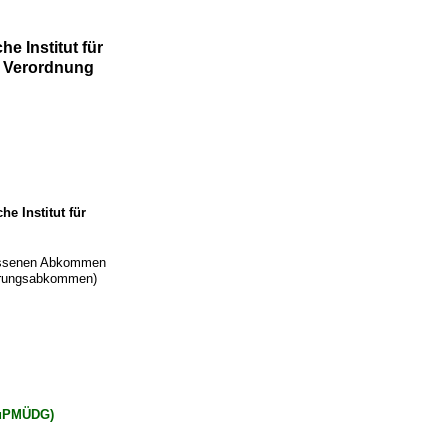
 Institut für
r Verordnung
 Institut für
lossenen Abkommen
derungsabkommen)
auPMÜDG)