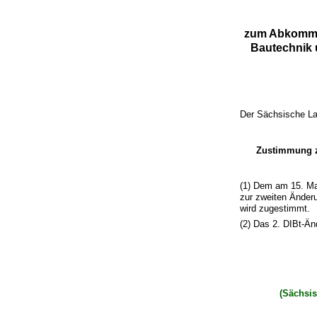
zum Abkommen
Bautechnik 
Der Sächsische La
Zustimmung z
(1) Dem am 15. Ma
zur zweiten Änder
wird zugestimmt.
(2) Das 2. DIBt-Ä
(Sächsi