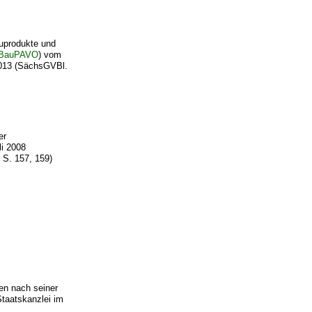
auprodukte und
BauPAVO
) vom
 2013 (SächsGVBl.
er
li 2008
 S. 157, 159)
en nach seiner
Staatskanzlei im