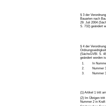
§ 3 der Verordnun
Bauarten nach Bau
29. Juli 2004 (Säc
S. 732) geändert w
§ 4 der Verordnun
Ordnungswidrigkei
(SächsGVBl. S. 481
geändert worden ist
1.
In Nummer
2.
Nummer 35
3.
Nummer 3
(1) Artikel 1 trit
(2) Im Übrigen tr
Nummer 2 in Kraft 