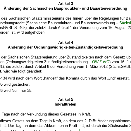
Artikel 3
Änderung der Sächsischen Bauprodukten- und Bauartenverordnung
g des Sächsischen Staatsministeriums des Innern über die Regelungen für B
ordnungsrecht (Sächsische Bauprodukten- und Bauartenverordnung –
Sächs
hsGVBl. S. 403), die zuletzt durch Artikel 1 der Verordnung vom 16. August
orden ist, wird aufgehoben.
Artikel 4
Änderung der Ordnungswidrigkeiten-Zuständigkeitsverordnung
g der Sächsischen Staatsregierung über Zuständigkeiten nach dem Gesetz üb
ten (Ordnungswidrigkeiten-Zuständigkeitsverordnung –
OWiZuVO
) vom 16. Ju
), die zuletzt durch Artikel 8 der Verordnung vom 1. März 2012 (SächsGVBl.
, wird wie folgt geändert:
 34 wird nach dem Wort „handelt“ das Komma durch das Wort „und“ ersetzt.
 wird gestrichen.
6 wird Nummer 35.
Artikel 5
Inkrafttreten
t am Tage nach der Verkündung dieses Gesetzes in Kraft.
itt dieses Gesetz an dem Tage in Kraft, an dem das 2. DIBt-Änderungsabkomm
tritt. Der Tag, an dem das Abkommen in Kraft tritt, ist durch die Sächsische 
1