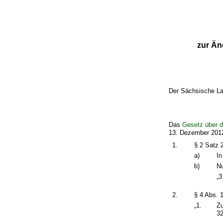
zur Än
Der Sächsische La
Das
Gesetz über d
13. Dezember 2012
1.
§ 2 Satz 2
a)
In
b)
Nu
„3
2.
§ 4 Abs. 1
„1.
Zu
32