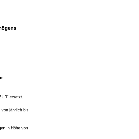
rmögens
om
EUR“ ersetzt.
von jährlich bis
gen in Höhe von