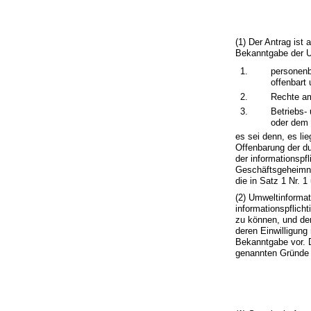
(1) Der Antrag ist
Bekanntgabe der U
1.
personenb
offenbart
2.
Rechte am
3.
Betriebs-
oder dem 
es sei denn, es li
Offenbarung der du
der informationspf
Geschäftsgeheimni
die in Satz 1 Nr. 
(2) Umweltinformati
informationspflicht
zu können, und der
deren Einwilligung
Bekanntgabe vor. D
genannten Gründe 