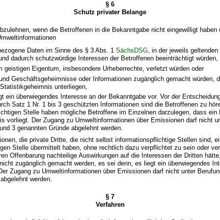
§ 6
Schutz privater Belange
 abzulehnen, wenn die Betroffenen in die Bekanntgabe nicht eingewilligt haben
mweltinformationen
ezogene Daten im Sinne des § 3 Abs. 1
SächsDSG
, in der jeweils geltende
 und dadurch schutzwürdige Interessen der Betroffenen beeinträchtigt würden,
 geistigen Eigentum, insbesondere Urheberrechte, verletzt würden oder
 und Geschäftsgeheimnisse oder Informationen zugänglich gemacht würden, d
Statistikgeheimnis unterliegen,
egt ein überwiegendes Interesse an der Bekanntgabe vor. Vor der Entscheidung
rch Satz 1 Nr. 1 bis 3 geschützten Informationen sind die Betroffenen zu hör
lichtigen Stelle haben mögliche Betroffene im Einzelnen darzulegen, dass ein 
s vorliegt. Der Zugang zu Umweltinformationen über Emissionen darf nicht un
1 und 3 genannten Gründe abgelehnt werden.
onen, die private Dritte, die nicht selbst informationspflichtige Stellen sind, e
igen Stelle übermittelt haben, ohne rechtlich dazu verpflichtet zu sein oder ve
en Offenbarung nachteilige Auswirkungen auf die Interessen der Dritten hätte
 nicht zugänglich gemacht werden, es sei denn, es liegt ein überwiegendes In
er Zugang zu Umweltinformationen über Emissionen darf nicht unter Berufung
abgelehnt werden.
§ 7
Verfahren