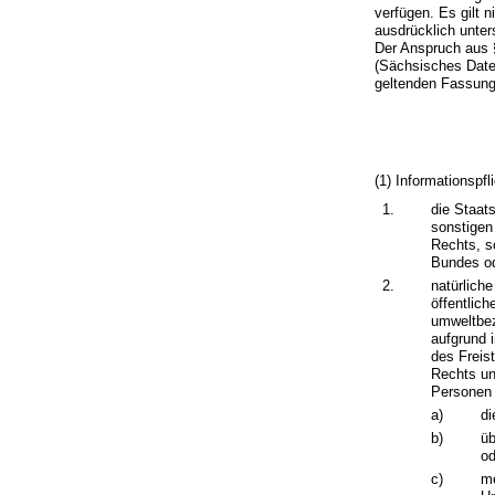
verfügen. Es gilt 
ausdrücklich unter
Der Anspruch aus 
(Sächsisches Dat
geltenden Fassung,
(1) Informationspfl
1.
die Staats
sonstigen
Rechts, s
Bundes od
2.
natürlich
öffentlic
umweltbez
aufgrund 
des Freis
Rechts un
Personen 
a)
di
b)
üb
od
c)
me