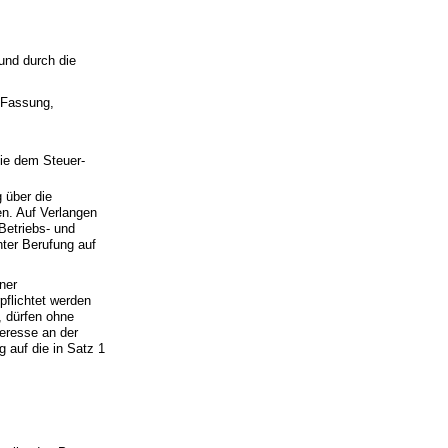
 und durch die
n Fassung,
ie dem Steuer-
 über die
en. Auf Verlangen
Betriebs- und
ter Berufung auf
iner
rpflichtet werden
, dürfen ohne
teresse an der
 auf die in Satz 1