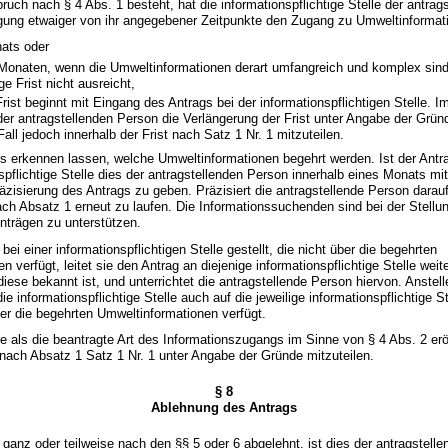
pruch nach § 4 Abs. 1 besteht, hat die informationspflichtige Stelle der antra
igung etwaiger von ihr angegebener Zeitpunkte den Zugang zu Umweltinformat
ats oder
Monaten, wenn die Umweltinformationen derart umfangreich und komplex sind
e Frist nicht ausreicht,
rist beginnt mit Eingang des Antrags bei der informationspflichtigen Stelle. I
 der antragstellenden Person die Verlängerung der Frist unter Angabe der Grün
all jedoch innerhalb der Frist nach Satz 1 Nr. 1 mitzuteilen.
ss erkennen lassen, welche Umweltinformationen begehrt werden. Ist der Ant
nspflichtige Stelle dies der antragstellenden Person innerhalb eines Monats mi
äzisierung des Antrags zu geben. Präzisiert die antragstellende Person darauf
nach Absatz 1 erneut zu laufen. Die Informationssuchenden sind bei der Stellu
nträgen zu unterstützen.
 bei einer informationspflichtigen Stelle gestellt, die nicht über die begehrten
 verfügt, leitet sie den Antrag an diejenige informationspflichtige Stelle weite
 diese bekannt ist, und unterrichtet die antragstellende Person hiervon. Anstell
e informationspflichtige Stelle auch auf die jeweilige informationspflichtige S
er die begehrten Umweltinformationen verfügt.
re als die beantragte Art des Informationszugangs im Sinne von § 4 Abs. 2 eröf
t nach Absatz 1 Satz 1 Nr. 1 unter Angabe der Gründe mitzuteilen.
§ 8
Ablehnung des Antrags
g ganz oder teilweise nach den §§ 5 oder 6 abgelehnt, ist dies der antragstell