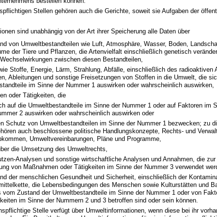
ternehmens bestellen können.
spflichtigen Stellen gehören auch die Gerichte, soweit sie Aufgaben der öffen
ionen sind unabhängig von der Art ihrer Speicherung alle Daten über
nd von Umweltbestandteilen wie Luft, Atmosphäre, Wasser, Boden, Landschaft
me der Tiere und Pflanzen, die Artenvielfalt einschließlich genetisch veränd
 Wechselwirkungen zwischen diesen Bestandteilen,
ie Stoffe, Energie, Lärm, Strahlung, Abfälle, einschließlich des radioaktiven A
n, Ableitungen und sonstige Freisetzungen von Stoffen in die Umwelt, die sic
tandteile im Sinne der Nummer 1 auswirken oder wahrscheinlich auswirken,
 oder Tätigkeiten, die
ch auf die Umweltbestandteile im Sinne der Nummer 1 oder auf Faktoren im S
mmer 2 auswirken oder wahrscheinlich auswirken oder
en Schutz von Umweltbestandteilen im Sinne der Nummer 1 bezwecken; zu
hören auch beschlossene politische Handlungskonzepte, Rechts- und Verwalt
bkommen, Umweltvereinbarungen, Pläne und Programme,
über die Umsetzung des Umweltrechts,
tzen-Analysen und sonstige wirtschaftliche Analysen und Annahmen, die zur
ung von Maßnahmen oder Tätigkeiten im Sinne der Nummer 3 verwendet wer
nd der menschlichen Gesundheit und Sicherheit, einschließlich der Kontamina
ittelkette, die Lebensbedingungen des Menschen sowie Kulturstätten und B
ls vom Zustand der Umweltbestandteile im Sinne der Nummer 1 oder von Fa
gkeiten im Sinne der Nummern 2 und 3 betroffen sind oder sein können.
onspflichtige Stelle verfügt über Umweltinformationen, wenn diese bei ihr vorha