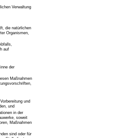
tlichen Verwaltung
, die natürlichen
erter Organismen,
bfalls,
h auf
inne der
 diesen Maßnahmen
ungsvorschriften,
 Vorbereitung und
den, und
tionen in der
auwerke, soweit
ktoren, Maßnahmen
nden sind oder für