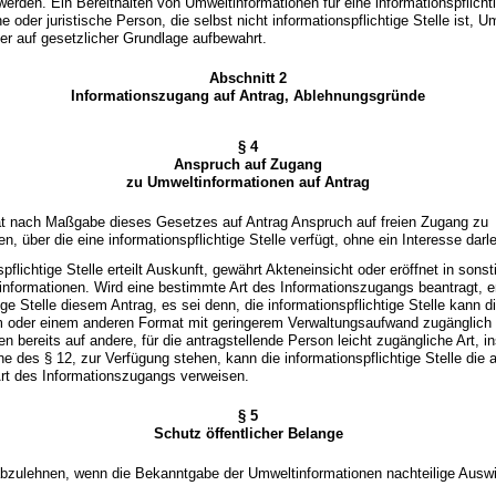
werden. Ein Bereithalten von Umweltinformationen für eine informationspflichtig
e oder juristische Person, die selbst nicht informationspflichtige Stelle ist, 
der auf gesetzlicher Grundlage aufbewahrt.
Abschnitt 2
Informationszugang auf Antrag, Ablehnungsgründe
§ 4
Anspruch auf Zugang
zu Umweltinformationen auf Antrag
at nach Maßgabe dieses Gesetzes auf Antrag Anspruch auf freien Zugang zu
n, über die eine informationspflichtige Stelle verfügt, ohne ein Interesse da
spflichtige Stelle erteilt Auskunft, gewährt Akteneinsicht oder eröffnet in sons
formationen. Wird eine bestimmte Art des Informationszugangs beantragt, en
ige Stelle diesem Antrag, es sei denn, die informationspflichtige Stelle kann d
m oder einem anderen Format mit geringerem Verwaltungsaufwand zugänglich
n bereits auf andere, für die antragstellende Person leicht zugängliche Art, 
ne des § 12, zur Verfügung stehen, kann die informationspflichtige Stelle die 
Art des Informationszugangs verweisen.
§ 5
Schutz öffentlicher Belange
 abzulehnen, wenn die Bekanntgabe der Umweltinformationen nachteilige Ausw