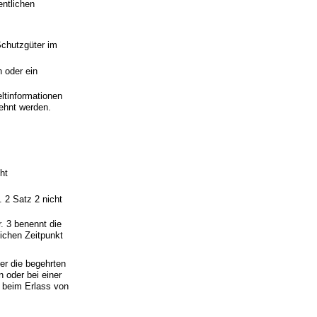
entlichen
Schutzgüter im
n oder ein
ltinformationen
lehnt werden.
ht
. 2 Satz 2 nicht
. 3 benennt die
lichen Zeitpunkt
ber die begehrten
n oder bei einer
 beim Erlass von