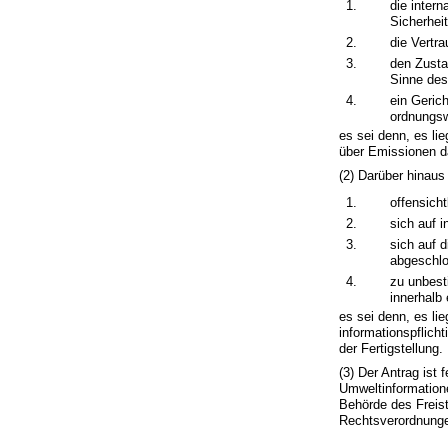
1.
die inter
Sicherheit
2.
die Vertra
3.
den Zusta
Sinne des
4.
ein Gerich
ordnungsw
es sei denn, es li
über Emissionen da
(2) Darüber hinaus
1.
offensicht
2.
sich auf i
3.
sich auf 
abgeschlo
4.
zu unbest
innerhalb
es sei denn, es li
informationspflicht
der Fertigstellung.
(3) Der Antrag ist 
Umweltinformatione
Behörde des Freis
Rechtsverordnungen