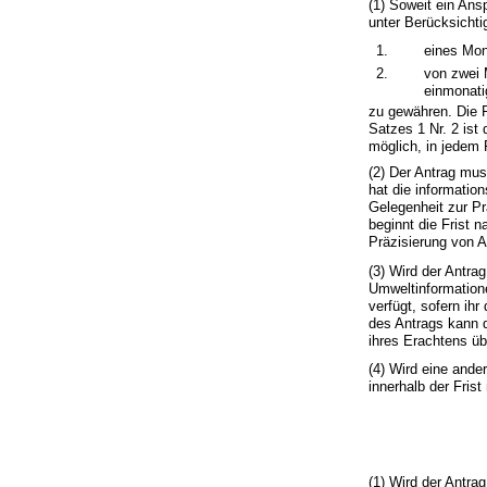
(1) Soweit ein Ans
unter Berücksicht
1.
eines Mon
2.
von zwei 
einmonatig
zu gewähren. Die F
Satzes 1 Nr. 2 ist
möglich, in jedem F
(2) Der Antrag mu
hat die informatio
Gelegenheit zur Pr
beginnt die Frist 
Präzisierung von A
(3) Wird der Antrag
Umweltinformationen
verfügt, sofern ihr
des Antrags kann di
ihres Erachtens üb
(4) Wird eine ande
innerhalb der Fris
(1) Wird der Antra