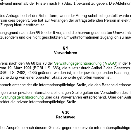
fwand innerhalb der Fristen nach § 7 Abs. 1 bekannt zu geben. Die Ablehnun
es Antrags bedarf der Schriftform, wenn der Antrag schriftlich gestellt wurde 
rson dies begehrt. Sie hat auf Verlangen der antragstellenden Person in elek
Zugang hierfür eröffnet ist.
hnungsgrund nach den §§ 5 oder 6 vor, sind die hiervon geschützten Umweltinf
uszusondern und die nicht geschützten Umweltinformationen zugänglich zu ma
§ 9
Vorverfahren
hrens nach den §§ 68 bis 73 der
Verwaltungsgerichtsordnung
(
VwGO
) in der
m 19. März 1991 (BGBl. I S. 686), die zuletzt durch Artikel 2 des Gesetze
GBl. I S. 2482, 2483) geändert worden ist, in der jeweils geltenden Fassung,
scheidung von einer obersten Staatsbehörde getroffen worden ist.
spruch entscheidet die informationspflichtige Stelle, die den Bescheid erlasse
gen einer privaten informationspflichtigen Stelle gelten die Vorschriften des Te
rwaltungsgerichtsordnung
über das Vorverfahren entsprechend. Über den Ant
idet die private informationspflichtige Stelle.
§ 10
Rechtsweg
 über Ansprüche nach diesem Gesetz gegen eine private informationspflichtige S