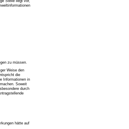
e Stelle liegt vor,
Umweltinformationen
rlegen zu müssen.
tiger Weise den
tspricht die
ie Informationen in
 machen. Soweit
insbesondere durch
antragstellende
irkungen hätte auf