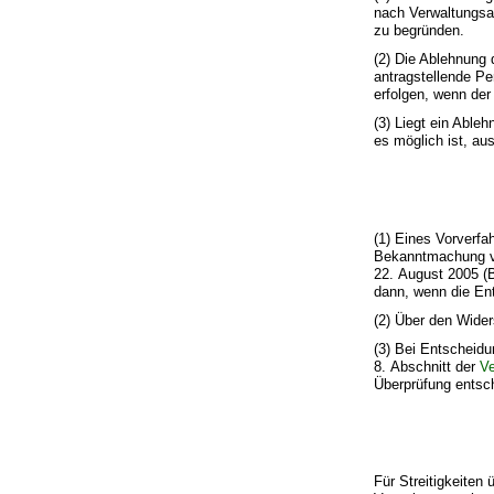
nach Verwaltungsau
zu begründen.
(2) Die Ablehnung d
antragstellende Pe
erfolgen, wenn der 
(3) Liegt ein Able
es möglich ist, a
(1) Eines Vorverfa
Bekanntmachung vo
22. August 2005 (B
dann, wenn die Ent
(2) Über den Wider
(3) Bei Entscheidun
8. Abschnitt der
Ve
Überprüfung entsche
Für Streitigkeiten