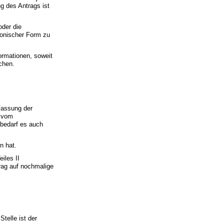
g des Antrags ist
oder die
tronischer Form zu
ormationen, soweit
chen.
 Fassung der
s vom
 bedarf es auch
n hat.
iles II
rag auf nochmalige
telle ist der