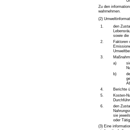
Un
Zu den information
wahrnehmen.
(2) Umweltinformat
1.
den Zusta
Lebensräu
sowie die
2.
Faktoren w
Emissione
Umweltbes
3.
Maßnahmen
a)
si
Nu
b)
d
ge
A
4.
Berichte 
5.
Kosten-Nu
Durchführ
6.
den Zusta
Nahrungsm
sie jewei
oder Täti
(3) Eine informati