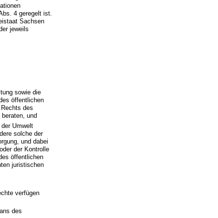
mationen
bs. 4 geregelt ist.
eistaat Sachsen
er jeweils
ltung sowie die
des öffentlichen
s Rechts des
 beraten, und
t der Umwelt
dere solche der
rgung, und dabei
oder der Kontrolle
es öffentlichen
ten juristischen
echte verfügen
gans des