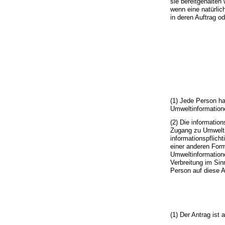
sie bereitgehalten 
wenn eine natürlich
in deren Auftrag o
(1) Jede Person h
Umweltinformatione
(2) Die information
Zugang zu Umweltin
informationspflicht
einer anderen For
Umweltinformatione
Verbreitung im Sin
Person auf diese 
(1) Der Antrag ist