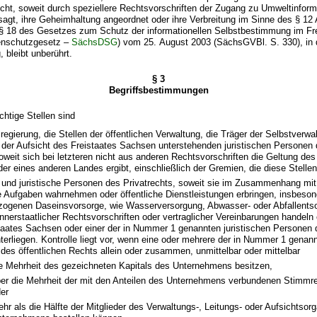
nicht, soweit durch speziellere Rechtsvorschriften der Zugang zu Umweltinfor
sagt, ihre Geheimhaltung angeordnet oder ihre Verbreitung im Sinne des § 12 A
§ 18 des Gesetzes zum Schutz der informationellen Selbstbestimmung im Fr
enschutzgesetz –
SächsDSG
) vom 25. August 2003 (SächsGVBl. S. 330), in d
 bleibt unberührt.
§ 3
Begriffsbestimmungen
ichtige Stellen sind
regierung, die Stellen der öffentlichen Verwaltung, die Träger der Selbstverwa
 der Aufsicht des Freistaates Sachsen unterstehenden juristischen Personen 
oweit sich bei letzteren nicht aus anderen Rechtsvorschriften die Geltung de
er eines anderen Landes ergibt, einschließlich der Gremien, die diese Stellen
e und juristische Personen des Privatrechts, soweit sie im Zusammenhang mi
he Aufgaben wahrnehmen oder öffentliche Dienstleistungen erbringen, insbeson
ogenen Daseinsvorsorge, wie Wasserversorgung, Abwasser- oder Abfallentso
innerstaatlicher Rechtsvorschriften oder vertraglicher Vereinbarungen handeln 
taates Sachsen oder einer der in Nummer 1 genannten juristischen Personen d
terliegen. Kontrolle liegt vor, wenn eine oder mehrere der in Nummer 1 genann
des öffentlichen Rechts allein oder zusammen, unmittelbar oder mittelbar
e Mehrheit des gezeichneten Kapitals des Unternehmens besitzen,
er die Mehrheit der mit den Anteilen des Unternehmens verbundenen Stimmr
er
hr als die Hälfte der Mitglieder des Verwaltungs-, Leitungs- oder Aufsichtsor