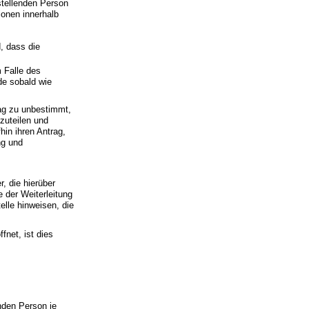
gstellenden Person
ionen innerhalb
, dass die
m Falle des
de sobald wie
rag zu unbestimmt,
tzuteilen und
hin ihren Antrag,
ng und
r, die hierüber
e der Weiterleitung
telle hinweisen, die
fnet, ist dies
enden Person je