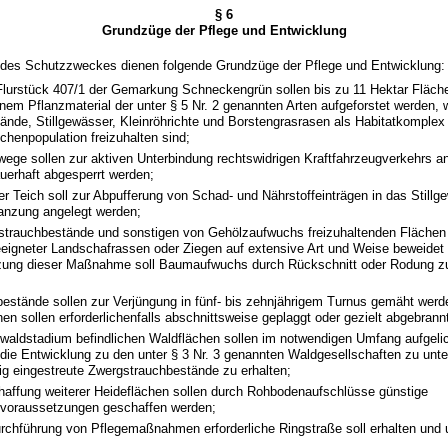
§ 6
Grundzüge der Pflege und Entwicklung
g des Schutzzweckes dienen folgende Grundzüge der Pflege und Entwicklung:
lurstück 407/1 der Gemarkung Schneckengrün sollen bis zu 11 Hektar Fläch
nem Pflanzmaterial der unter § 5 Nr. 2 genannten Arten aufgeforstet werden, 
ände, Stillgewässer, Kleinröhrichte und Borstengrasrasen als Habitatkomplex
chenpopulation freizuhalten sind;
wege sollen zur aktiven Unterbindung rechtswidrigen Kraftfahrzeugverkehrs a
auerhaft abgesperrt werden;
r Teich soll zur Abpufferung von Schad- und Nährstoffeinträgen in das Stillg
anzung angelegt werden;
strauchbestände und sonstigen von Gehölzaufwuchs freizuhaltenden Flächen 
eigneter Landschafrassen oder Ziegen auf extensive Art und Weise beweidet
zung dieser Maßnahme soll Baumaufwuchs durch Rückschnitt oder Rodung z
bestände sollen zur Verjüngung in fünf- bis zehnjährigem Turnus gemäht werd
hen sollen erforderlichenfalls abschnittsweise geplaggt oder gezielt abgebrann
rwaldstadium befindlichen Waldflächen sollen im notwendigen Umfang aufgeli
 die Entwicklung zu den unter § 3 Nr. 3 genannten Waldgesellschaften zu unt
ig eingestreute Zwergstrauchbestände zu erhalten;
chaffung weiterer Heideflächen sollen durch Rohbodenaufschlüsse günstige
voraussetzungen geschaffen werden;
urchführung von Pflegemaßnahmen erforderliche Ringstraße soll erhalten und 