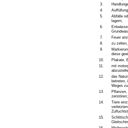
3.
Handlunge
4.
Auffüllun
5.
Abfälle o
lagern;
6.
Entwässe
Grundwass
7.
Feuer anz
8.
zu zelten
9.
Markierun
diese gee
10.
Plakate, B
11.
mit motor
abzustell
12.
das Natur
betreten,
Weges zu 
13.
Pflanzen,
zerstören
14.
Tiere ein
verletzte
Zufluchts
15.
Schlittsc
Gleitschi
16.
Weihnacht