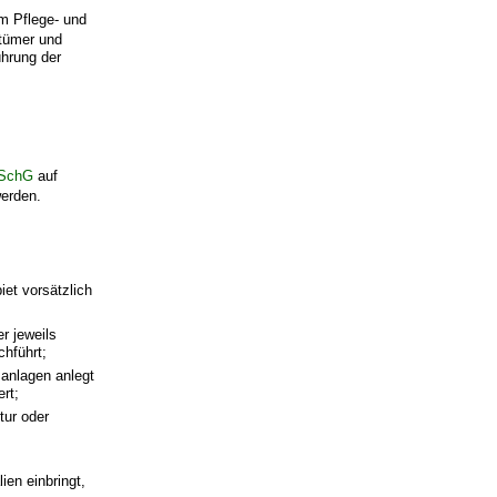
m Pflege- und
ntümer und
hrung der
tSchG
auf
erden.
et vorsätzlich
er jeweils
chführt;
sanlagen anlegt
ert;
tur oder
ien einbringt,