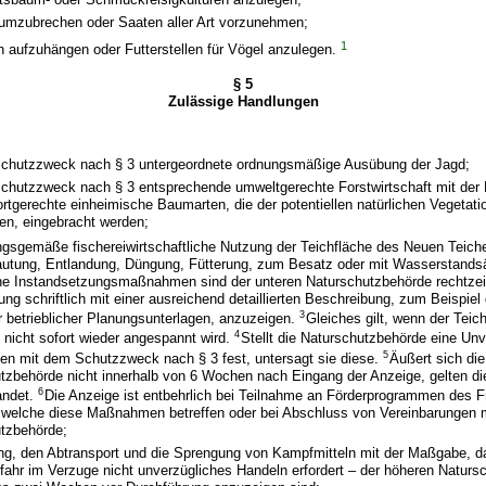
umzubrechen oder Saaten aller Art vorzunehmen;
1
n aufzuhängen oder Futterstellen für Vögel anzulegen.
§ 5
Zulässige Handlungen
chutzzweck nach § 3 untergeordnete ordnungsmäßige Ausübung der Jagd;
chutzzweck nach § 3 entsprechende umweltgerechte Forstwirtschaft mit de
ortgerechte einheimische Baumarten, die der potentiellen natürlichen Vegetat
en, eingebracht werden;
ngsgemäße fischereiwirtschaftliche Nutzung der Teichfläche des Neuen Teic
autung, Entlandung, Düngung, Fütterung, zum Besatz oder mit Wasserstand
e Instandsetzungsmaßnahmen sind der unteren Naturschutzbehörde rechtzeiti
ng schriftlich mit einer ausreichend detaillierten Beschreibung, zum Beispiel
3
r betrieblicher Planungsunterlagen, anzuzeigen.
Gleiches gilt, wenn der Tei
4
 nicht sofort wieder angespannt wird.
Stellt die Naturschutzbehörde eine Unv
5
 mit dem Schutzzweck nach § 3 fest, untersagt sie diese.
Äußert sich die
tzbehörde nicht innerhalb von 6 Wochen nach Eingang der Anzeige, gelten 
6
andet.
Die Anzeige ist entbehrlich bei Teilnahme an Förderprogrammen des F
welche diese Maßnahmen betreffen oder bei Abschluss von Vereinbarungen m
tzbehörde;
ng, den Abtransport und die Sprengung von Kampfmitteln mit der Maßgabe, 
fahr im Verzuge nicht unverzügliches Handeln erfordert – der höheren Natur