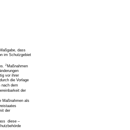
r Maßgabe, dass
ion im Schutzgebiet
2
hes.
Maßnahmen
sänderungen
g vor ihrer
 durch die Vorlage
ch nach dem
ereinbarkeit der
die Maßnahmen als
reistaates
it der
dass diese –
schutzbehörde