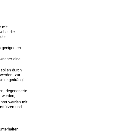
e mit
wobei die
 der
n geeigneten
ewässer eine
sollen durch
 werden; zur
urückgedrängt
en; degenerierte
t werden;
chtet werden mit
erstützen und
unterhalten