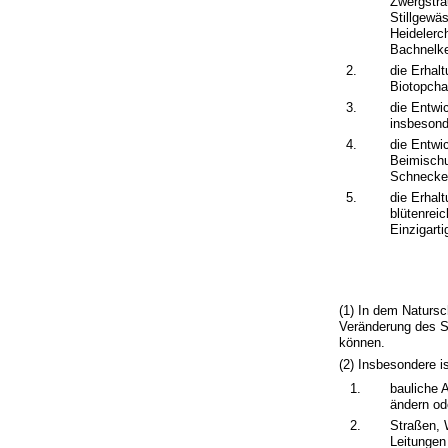
Zwergstra
Stillgewä
Heidelerc
Bachnelke
2.
die Erhal
Biotopcha
3.
die Entwi
insbesond
4.
die Entwi
Beimischu
Schnecke
5.
die Erhal
blütenrei
Einzigart
(1) In dem Natursc
Veränderung des Sc
können.
(2) Insbesondere i
1.
bauliche 
ändern od
2.
Straßen, 
Leitungen