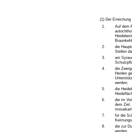
(1) Der Erreichun
1.
Auf dem F
autochtho
Heidebest
Braunkehl
2.
die Haupt
Stellen d
3.
am Syraue
Schutzpfl
4.
die Zwerg
Herden ge
Unterstüt
werden;
5.
die Heide
Heidefläc
6.
die im Vo
dem Ziel,
mosaikart
7.
für die S
Keimungs
8.
die zur D
werden.