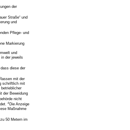
tungen der
auer Straße“ und
terung und
enden Pflege- und
bene Markierung
Umwelt und
in der jeweils
dass diese der
/Rassen mit der
schriftlich mit
betrieblicher
eit der Beweidung
behörde nicht
4
ndet.
Die Anzeige
 diese Maßnahme
 zu 50 Metern im