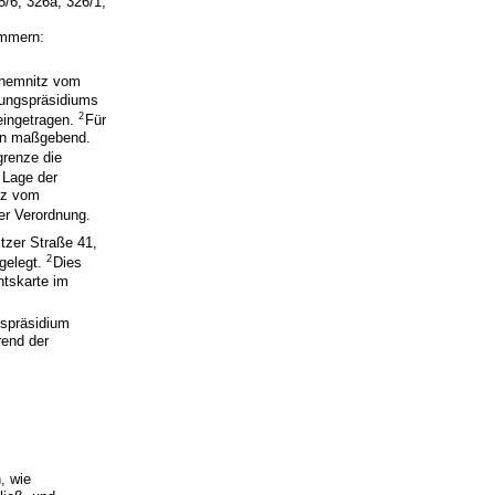
/6, 326a, 326/1,
ummern:
Chemnitz vom
rungspräsidiums
2
 eingetragen.
Für
ten maßgebend.
grenze die
 Lage der
itz vom
er Verordnung.
tzer Straße 41,
2
gelegt.
Dies
htskarte im
gspräsidium
rend der
, wie