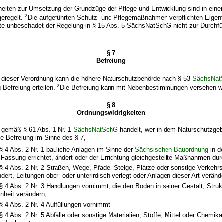
heiten zur Umsetzung der Grundzüge der Pflege und Entwicklung sind in eine
2
geregelt.
Die aufgeführten Schutz- und Pflegemaßnahmen verpflichten Eige
te unbeschadet der Regelung in § 15 Abs. 5 SächsNatSchG nicht zur Durchfü
§ 7
Befreiung
 dieser Verordnung kann die höhere Naturschutzbehörde nach § 53
SächsNa
2
g Befreiung erteilen.
Die Befreiung kann mit Nebenbestimmungen versehen w
§ 8
Ordnungswidrigkeiten
g gemäß § 61 Abs. 1 Nr. 1
SächsNatSchG
handelt, wer in dem Naturschutzgebi
ne Befreiung im Sinne des § 7,
§ 4 Abs. 2 Nr. 1 bauliche Anlagen im Sinne der
Sächsischen Bauordnung
in d
 Fassung errichtet, ändert oder der Errichtung gleichgestellte Maßnahmen dur
§ 4 Abs. 2 Nr. 2 Straßen, Wege, Pfade, Steige, Plätze oder sonstige Verkehr
dert, Leitungen ober- oder unterirdisch verlegt oder Anlagen dieser Art veränd
§ 4 Abs. 2 Nr. 3 Handlungen vornimmt, die den Boden in seiner Gestalt, Struk
nheit verändern;
§ 4 Abs. 2 Nr. 4 Auffüllungen vornimmt;
 4 Abs. 2 Nr. 5 Abfälle oder sonstige Materialien, Stoffe, Mittel oder Chemikal