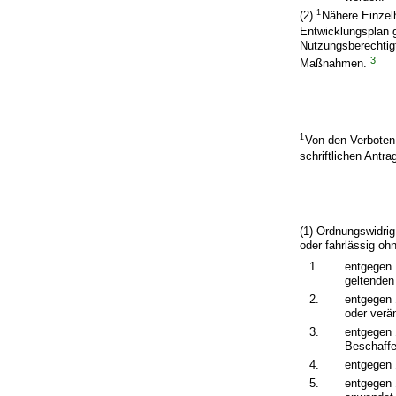
1
(2)
Nähere Einzel
Entwicklungsplan 
Nutzungsberechtig
3
Maßnahmen.
1
Von den Verboten
schriftlichen Antra
(1) Ordnungswidri
oder fahrlässig oh
1.
entgegen 
geltenden
2.
entgegen 
oder verän
3.
entgegen 
Beschaffe
4.
entgegen 
5.
entgegen §