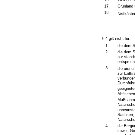
17.
Grünland 
18.
Nistkäste
§ 4 gilt nicht für:
1.
die dem S
2.
die dem S
nur stand
entsprech
3.
die ordnu
zur Entkr
verbunden
Durchführu
geeignete
Abfischen
Maßnahmen
Naturschu
unbeanst
Sachsen, 
Naturschu
4.
die Bergu
soweit Ge