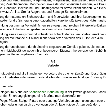
uch- und Feuchtheiden, Magerweiden, Magerrasen, Nasswiesen, Röhrichte, F
sser, Zwischenmoore, Moorheiden sowie der dort lebenden Tierarten, wie Bra
he, Rebhuhn, Bekassine und Flussregenpfeifer sowie Pflanzenarten, wie Heid
nwurz, Arnika, Steifer Augentrost und Borstige Schuppensimse;
tung der naturnahen Eichentrocken- und Moorwälder und ihrer Lebensgemeinsc
rakter für die Sicherung einer dauerhaften Funktionsfähigkeit des Naturhausha
cklung bestimmter Vorwaldflächen zu zwergstrauchreichen Höhenkiefer-Birken
ere unter Erhaltung eingestreuter Zwergstrauchbestände;
cklung eines zwergstrauchdurchsetzten höhenkieferreichen Stieleichen-Birke
ng der Weißtanne auf bisher nicht bewaldeten Anteilen des Flurstücks 407/
ngrün;
tung der unbebauten, durch einzelne eingestreute Gehölze gekennzeichneten,
chen Heidebestände wegen ihrer besonderen Eigenart, hervorragenden Schönh
igkeit im Regierungsbezirk Chemnitz.
§ 4
Verbote
hutzgebiet sind alle Handlungen verboten, die zu einer Zerstörung, Beschädi
hutzgebietes oder seiner Bestandteile oder zu einer nachhaltigen Störung fü
st verboten:
Anlagen im Sinne der
Sächsischen Bauordnung
in der jeweils geltenden Fassu
er der Errichtung gleichgestellte Maßnahmen durchzuführen;
Wege, Pfade, Steige, Plätze oder sonstige Verkehrsanlagen anzulegen oder z
 ober- oder unterirdisch zu verlegen oder Anlagen dieser Art zu verändern;