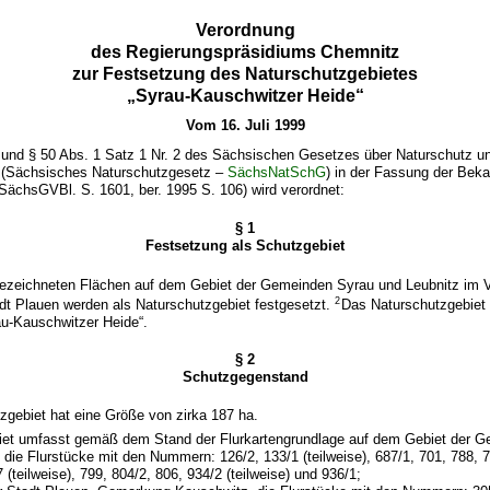
Verordnung
des Regierungspräsidiums Chemnitz
zur Festsetzung des Naturschutzgebietes
„Syrau-Kauschwitzer Heide“
Vom 16. Juli 1999
 und § 50 Abs. 1 Satz 1 Nr. 2 des Sächsischen Gesetzes über Naturschutz u
 (Sächsisches Naturschutzgesetz –
SächsNatSchG
) in der Fassung der Be
SächsGVBl. S. 1601, ber. 1995 S. 106) wird verordnet:
§ 1
Festsetzung als Schutzgebiet
 bezeichneten Flächen auf dem Gebiet der Gemeinden Syrau und Leubnitz im V
2
adt Plauen werden als Naturschutzgebiet festgesetzt.
Das Naturschutzgebiet f
u-Kauschwitzer Heide“.
§ 2
Schutzgegenstand
zgebiet hat eine Größe von zirka 187 ha.
iet umfasst gemäß dem Stand der Flurkartengrundlage auf dem Gebiet der G
ie Flurstücke mit den Nummern: 126/2, 133/1 (teilweise), 687/1, 701, 788, 7
7 (teilweise), 799, 804/2, 806, 934/2 (teilweise) und 936/1;