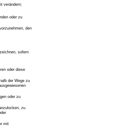
it verändern;
enden oder zu
 vorzunehmen, den
zeichnen, sofern
ren oder diese
rhalb der Wege zu
 ausgewiesenen
igen oder zu
 anzulocken, zu
oder
er mit