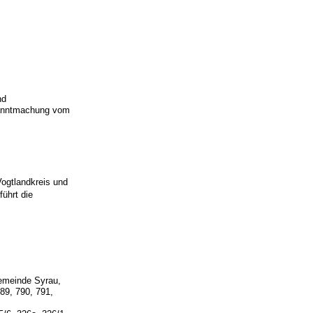
nd
kanntmachung vom
ogtlandkreis und
ührt die
emeinde Syrau,
89, 790, 791,