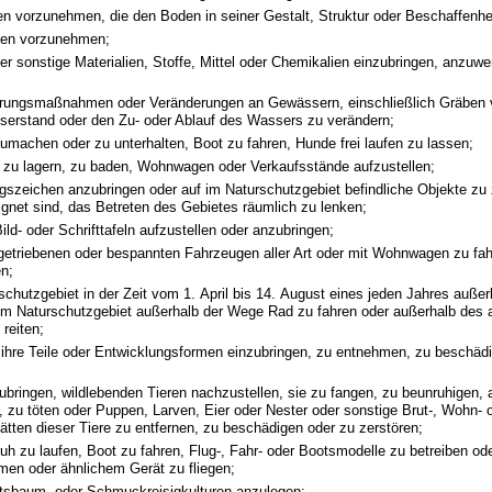
n vorzunehmen, die den Boden in seiner Gestalt, Struktur oder Beschaffenhe
gen vorzunehmen;
der sonstige Materialien, Stoffe, Mittel oder Chemikalien einzubringen, anzuw
rungsmaßnahmen oder Veränderungen an Gewässern, einschließlich Gräben
erstand oder den Zu- oder Ablauf des Wassers zu verändern;
umachen oder zu unterhalten, Boot zu fahren, Hunde frei laufen zu lassen;
, zu lagern, zu baden, Wohnwagen oder Verkaufsstände aufzustellen;
gszeichen anzubringen oder auf im Naturschutzgebiet befindliche Objekte zu 
ignet sind, das Betreten des Gebietes räumlich zu lenken;
ild- oder Schrifttafeln aufzustellen oder anzubringen;
getriebenen oder bespannten Fahrzeugen aller Art oder mit Wohnwagen zu fah
en;
schutzgebiet in der Zeit vom 1. April bis 14. August eines jeden Jahres auße
 im Naturschutzgebiet außerhalb der Wege Rad zu fahren oder außerhalb des
reiten;
 ihre Teile oder Entwicklungsformen einzubringen, zu entnehmen, zu beschäd
;
zubringen, wildlebenden Tieren nachzustellen, sie zu fangen, zu beunruhigen,
n, zu töten oder Puppen, Larven, Eier oder Nester oder sonstige Brut-, Wohn- 
tätten dieser Tiere zu entfernen, zu beschädigen oder zu zerstören;
huh zu laufen, Boot zu fahren, Flug-, Fahr- oder Bootsmodelle zu betreiben od
rmen oder ähnlichem Gerät zu fliegen;
sbaum- oder Schmuckreisigkulturen anzulegen;