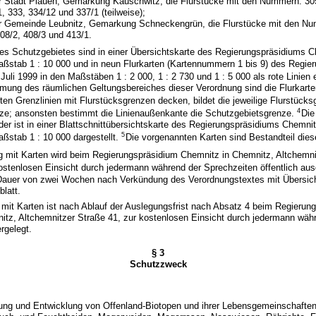
r Stadt Plauen, Gemarkung Kauschwitz, die Flurstücke mit den Nummern: 305
1, 333, 334/12 und 337/1 (teilweise);
r Gemeinde Leubnitz, Gemarkung Schneckengrün, die Flurstücke mit den N
408/2, 408/3 und 413/1.
es Schutzgebietes sind in einer Übersichtskarte des Regierungspräsidiums 
aßstab 1 : 10 000 und in neun Flurkarten (Kartennummern 1 bis 9) des Regie
uli 1999 in den Maßstäben 1 : 2 000, 1 : 2 730 und 1 : 5 000 als rote Linien
mung des räumlichen Geltungsbereiches dieser Verordnung sind die Flurkar
oten Grenzlinien mit Flurstücksgrenzen decken, bildet die jeweilige Flurstücks
4
ze; ansonsten bestimmt die Linienaußenkante die Schutzgebietsgrenze.
Die
der ist in einer Blattschnittübersichtskarte des Regierungspräsidiums Chemn
5
aßstab 1 : 10 000 dargestellt.
Die vorgenannten Karten sind Bestandteil dies
g mit Karten wird beim Regierungspräsidium Chemnitz in Chemnitz, Altchemni
ostenlosen Einsicht durch jedermann während der Sprechzeiten öffentlich aus
 Dauer von zwei Wochen nach Verkündung des Verordnungstextes mit Übersic
latt.
 mit Karten ist nach Ablauf der Auslegungsfrist nach Absatz 4 beim Regierun
itz, Altchemnitzer Straße 41, zur kostenlosen Einsicht durch jedermann wäh
rgelegt.
§ 3
Schutzzweck
tung und Entwicklung von Offenland-Biotopen und ihrer Lebensgemeinschaften