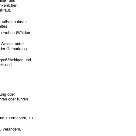
ließ- und
unkehlchen,
ekraut,
haften in ihrem
ltes;
-(Eichen-)Wäldern,
n-Waldes unter
1 der Gemarkung
 großflächigen und
eit und
gung oder
hren oder führen
ng zu errichten, zu
u verändern,