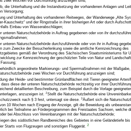
s zwei Wochen vor Durchführung anzuzeigen sind;
eb, die Unterhaltung und die Instandsetzung der vorhandenen Anlagen und Lei
hen Versorgung;
tung und Unterhaltung des vorhandenen Reitweges, der Wanderwege „Alte Syr
er-Kauschwitz“ und der Ringstraße in ihrer bisherigen Art oder durch Aufschot
falls Einbau von Wasserabschlägen;
er unteren Naturschutzbehörde in Auftrag gegebenen oder von ihr durchzuführ
ungsmaßnahmen;
er unteren Naturschutzbehörde durchzuführende oder von ihr in Auftrag gege
n zum Zwecke der Besucherlenkung sowie die amtliche Kennzeichnung des
tzgebietes gemäß der Verordnung des Sächsischen Staatsministeriums für 
wicklung zur Kennzeichnung der geschützten Teile von Natur und Landschaft 
 Fassung;
behördlich angeordnete Markierungs- und Sperrmaßnahmen mit der Maßgabe, 
aturschutzbehörde zwei Wochen vor Durchführung anzuzeigen sind;
dung der Heide- und bestimmter Grünlandflächen mit Tieren geeigneter Arten
dass diese der unteren Naturschutzbehörde rechtzeitig vor ihrer Durchführung 
eichend detaillierten Beschreibung, zum Beispiel durch die Vorlage geeigneter 
2
nterlagen, anzuzeigen ist.
Stellt die Naturschutzbehörde eine Unvereinbark
3
chutzzweck nach § 3 fest, untersagt sie diese.
Äußert sich die Naturschutz
 von 10 Wochen nach Eingang der Anzeige, gilt die Beweidung als unbeansta
hrlich bei Teilnahme an Förderprogrammen des Freistaates Sachsen, welche
 oder bei Abschluss von Vereinbarungen mit der Naturschutzbehörde;
liegen des südöstlichen Randbereiches des Gebietes in eine Geländetiefe bis
2
r Starts von Flugzeugen und sonstigen Fluggerät.