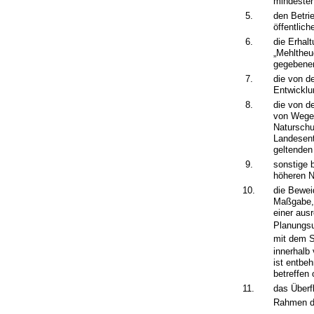
mindesten
5.
den Betri
öffentlic
6.
die Erhal
„Mehltheu
gegebenen
7.
die von d
Entwickl
8.
die von d
von Wege
Naturschu
Landesent
geltenden
9.
sonstige 
höheren N
10.
die Bewei
Maßgabe, 
einer ausr
Planungsu
mit dem S
innerhalb
ist entbe
betreffen
11.
das Überf
Rahmen de