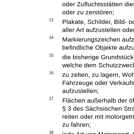
oder Zufluchtsstätten di
oder zu zerstören;
13.
Plakate, Schilder, Bild- 
aller Art aufzustellen od
14.
Markierungszeichen aufz
befindliche Objekte aufz
15.
die bisherige Grundstück
welche dem Schutzzweck 
16.
zu zelten, zu lagern, Wo
Fahrzeuge oder Verkauf
aufzustellen;
17.
Flächen außerhalb der ö
§ 3 des Sächsischen Str
reiten oder mit motorge
zu fahren;
18.