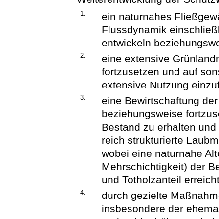
1.
ein naturnahes Fließgew
Flussdynamik einschlie
entwickeln beziehungswe
2.
eine extensive Grünland
fortzusetzen und auf so
extensive Nutzung einzu
3.
eine Bewirtschaftung der
beziehungsweise fortzus
Bestand zu erhalten und
reich strukturierte Laub
wobei eine naturnahe Alte
Mehrschichtigkeit) der 
und Totholzanteil erreich
4.
durch gezielte Maßnahme
insbesondere der ehemal