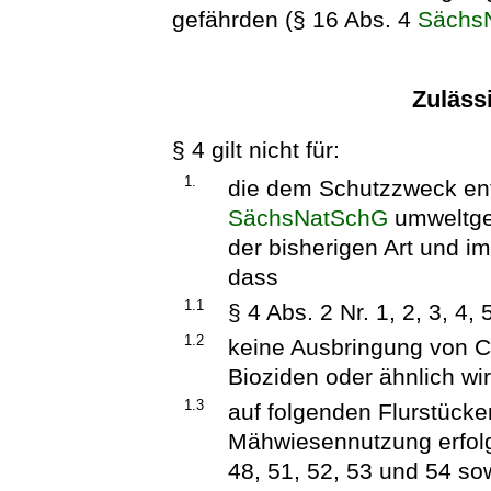
gefährden (§ 16 Abs. 4
Sächs
Zuläss
§ 4 gilt nicht für:
1.
die dem Schutzzweck ent
SächsNatSchG
umweltger
der bisherigen Art und i
dass
1.1
§ 4 Abs. 2 Nr. 1, 2, 3, 4, 
1.2
keine Ausbringung von C
Bioziden oder ähnlich wir
1.3
auf folgenden Flurstücke
Mähwiesennutzung erfolg
48, 51, 52, 53 und 54 so