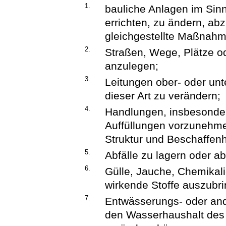
1.
bauliche Anlagen im Sin
errichten, zu ändern, ab
gleichgestellte Maßnahm
2.
Straßen, Wege, Plätze o
anzulegen;
3.
Leitungen ober- oder unt
dieser Art zu verändern;
4.
Handlungen, insbesonde
Auffüllungen vorzunehmen
Struktur und Beschaffen
5.
Abfälle zu lagern oder a
6.
Gülle, Jauche, Chemikali
wirkende Stoffe auszubri
7.
Entwässerungs- oder a
den Wasserhaushalt des 