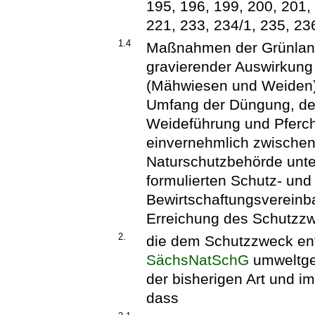
195, 196, 199, 200, 201,
221, 233, 234/1, 235, 23
1.4
Maßnahmen der Grünland
gravierender Auswirkung
(Mähwiesen und Weiden),
Umfang der Düngung, de
Weideführung und Pferch
einvernehmlich zwischen 
Naturschutzbehörde unte
formulierten Schutz- u
Bewirtschaftungsvereinba
Erreichung des Schutzzw
2.
die dem Schutzzweck ent
SächsNatSchG
umweltger
der bisherigen Art und 
dass