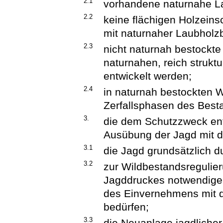
2.1
vorhandene naturnahe La
2.2
keine flächigen Holzeins
mit naturnaher Laubholz
2.3
nicht naturnah bestockte
naturnahen, reich struk
entwickelt werden;
2.4
in naturnah bestockten W
Zerfallsphasen des Best
3.
die dem Schutzzweck e
Ausübung der Jagd mit 
3.1
die Jagd grundsätzlich du
3.2
zur Wildbestandsregulie
Jagddruckes notwendige 
des Einvernehmens mit 
bedürfen;
3.3
die Neuanlage jagdliche