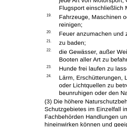
jede Art von Motorsport,
Flugsport einschließlich 
19.
Fahrzeuge, Maschinen o
reinigen;
20.
Feuer anzumachen und z
21.
zu baden;
22.
die Gewässer, außer Wei
Booten aller Art zu befah
23.
Hunde frei laufen zu lass
24.
Lärm, Erschütterungen, 
oder Lichtquellen zu betr
beunruhigen oder den Na
(3) Die höhere Naturschutzbe
Schutzgebietes im Einzelfall
Fachbehörden Handlungen unte
hineinwirken können und geei