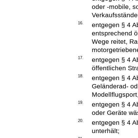
oder -mobile, 
Verkaufsstände
16.
entgegen § 4 Ab
entsprechend ö
Wege reitet, Ra
motorgetrieben
17.
entgegen § 4 Ab
öffentlichen St
18.
entgegen § 4 Ab
Geländerad- ode
Modellflugsport,
19.
entgegen § 4 A
oder Geräte wäs
20.
entgegen § 4 A
unterhält;