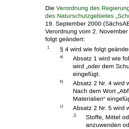
Die
Verordnung des Regierung
des Naturschutzgebietes „Sch
19. September 2000 (SächsABl.
Verordnung vom 2. November 2
folgt geändert:
1.
§ 4 wird wie folgt geänder
a)
Absatz 1 wird wie f
wird „oder dem Schu
eingefügt.
b)
Absatz 2 Nr. 4 wird 
Nach dem Wort „Abfä
Materialien“ eingefü
c)
Absatz 2 Nr. 5 wird w
„5.
Stoffe, Mittel 
anzuwenden ode