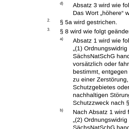
d)
Absatz 3 wird wie fo
Das Wort „höhere“ wi
2.
§ 5a wird gestrichen.
3.
§ 8 wird wie folgt geänder
a)
Absatz 1 wird wie fo
„(1) Ordnungswidrig 
SächsNatSchG hande
vorsätzlich oder fah
bestimmt, entgegen 
zu einer Zerstörun
Schutzgebietes oder
nachhaltigen Störu
Schutzzweck nach § 
b)
Nach Absatz 1 wird 
„(2) Ordnungswidrig 
SächsNatSchG handel