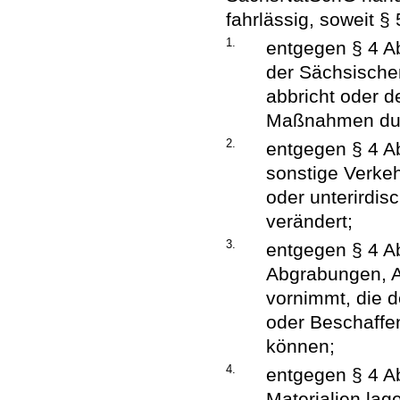
fahrlässig, soweit §
1.
entgegen § 4 Ab
der Sächsischen
abbricht oder de
Maßnahmen dur
2.
entgegen § 4 Ab
sonstige Verkeh
oder unterirdis
verändert;
3.
entgegen § 4 A
Abgrabungen, A
vornimmt, die d
oder Beschaffe
können;
4.
entgegen § 4 Ab
Materialien lage