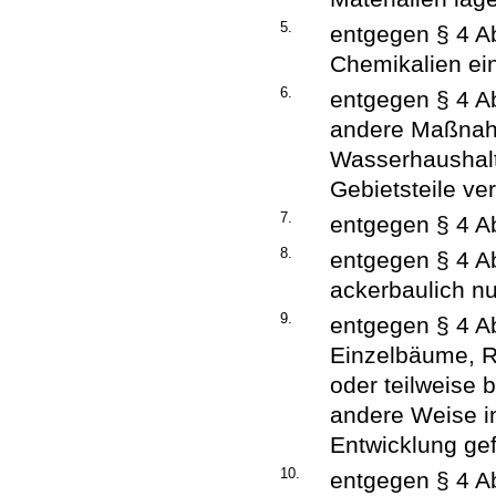
5.
entgegen § 4 Abs
Chemikalien ein
6.
entgegen § 4 A
andere Maßnah
Wasserhaushalt
Gebietsteile ve
7.
entgegen § 4 Ab
8.
entgegen § 4 Ab
ackerbaulich nut
9.
entgegen § 4 Ab
Einzelbäume, R
oder teilweise 
andere Weise i
Entwicklung gef
10.
entgegen § 4 Ab