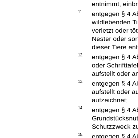
entnimmt, einbr
11.
entgegen § 4 Abs
wildlebenden Tie
verletzt oder t
Nester oder son
dieser Tiere ent
12.
entgegen § 4 Abs
oder Schrifttaf
aufstellt oder a
13.
entgegen § 4 A
aufstellt oder 
aufzeichnet;
14.
entgegen § 4 Ab
Grundstücksnut
Schutzzweck zu
15.
entgegen § 4 Ab