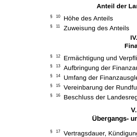
Anteil der L
§ 10
Höhe des Anteils
§ 11
Zuweisung des Anteils
IV
Fin
§ 12
Ermächtigung und Verpfl
§ 13
Aufbringung der Finanz
§ 14
Umfang der Finanzausg
§ 15
Vereinbarung der Rundfu
§ 16
Beschluss der Landesre
V
Übergangs- un
§ 17
Vertragsdauer, Kündigun