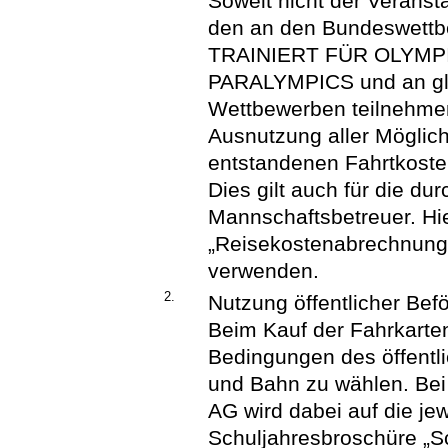
Soweit nicht der Veranst
den an den Bundeswett
TRAINIERT FÜR OLYMP
PARALYMPICS und an glei
Wettbewerben teilnehm
Ausnutzung aller Möglic
entstandenen Fahrtkosten
Dies gilt auch für die du
Mannschaftsbetreuer. Hie
„Reisekostenabrechnung 
verwenden.
2.
Nutzung öffentlicher Bef
Beim Kauf der Fahrkarten 
Bedingungen des öffentl
und Bahn zu wählen. Be
AG wird dabei auf die jewe
Schuljahresbroschüre „Sc