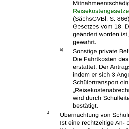
Mitnahmeentschädi
Reisekostengesetz
(SächsGVBl. S. 866),
Gesetzes vom 18. D
geändert worden ist,
gewährt.
b)
Sonstige private Be
Die Fahrtkosten de
erstattet. Der Antrags
indem er sich 3 An
Schülertransport ei
„Reisekostenabrechn
wird durch Schulleit
bestätigt.
4.
Übernachtung von Schu
Ist eine rechtzeitige An