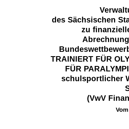
Verwalt
des Sächsischen Sta
zu finanzie
Abrechnungs
Bundeswettbewer
TRAINIERT FÜR OL
FÜR PARALYMPICS
schulsportlicher 
(VwV Fina
Vom 