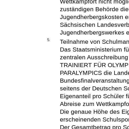
Wettkampfort nicht mögli
zuständigen Behörde die
Jugendherbergskosten en
Sächsischen Landesver
Jugendherbergswerkes er
5.
Teilnahme von Schulman
Das Staatsministerium fü
zentralen Ausschreibun
TRAINIERT FÜR OLYMP
PARALYMPICS die Lande
Bundesfinalveranstaltun
seitens der Deutschen Sch
Eigenanteil pro Schüler f
Abreise zum Wettkampfor
Die genaue Höhe des Eige
erscheinenden Schulsport
Der Gesamtbetrag pro Sc