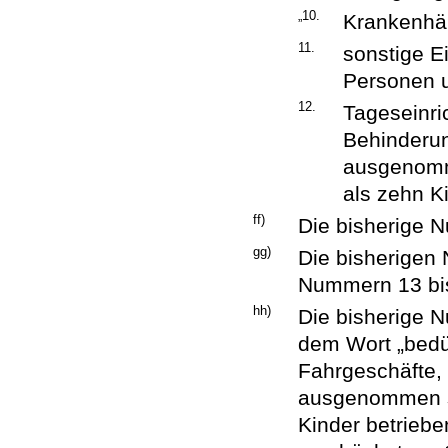
„10.
Krankenhä
11.
sonstige E
Personen 
12.
Tageseinri
Behinderun
ausgenomm
als zehn K
ff)
Die bisherige 
gg)
Die bisherigen
Nummern 13 bi
hh)
Die bisherige 
dem Wort „bedür
Fahrgeschäfte, 
ausgenommen so
Kinder betrieb