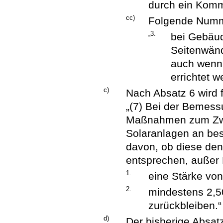
durch ein Komm
cc)
Folgende Numme
„3.
bei Gebäud
Seitenwän
auch wenn 
errichtet w
c)
Nach Absatz 6 wird 
„(7) Bei der Bemess
Maßnahmen zum Zwe
Solaranlagen an b
davon, ob diese den
entsprechen, außer 
1.
eine Stärke von
2.
mindestens 2,5
zurückbleiben.“
d)
Der bisherige Absatz