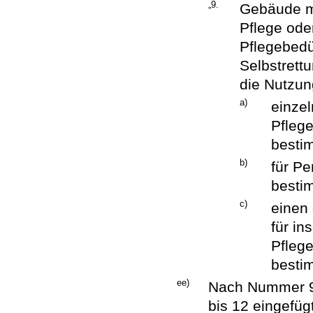
„9.
Gebäude m
Pflege ode
Pflegebedü
Selbstrett
die Nutzun
a)
einzel
Pflege
besti
b)
für Pe
besti
c)
einen
für i
Pflege
bestim
ee)
Nach Nummer 9
bis 12 eingefügt