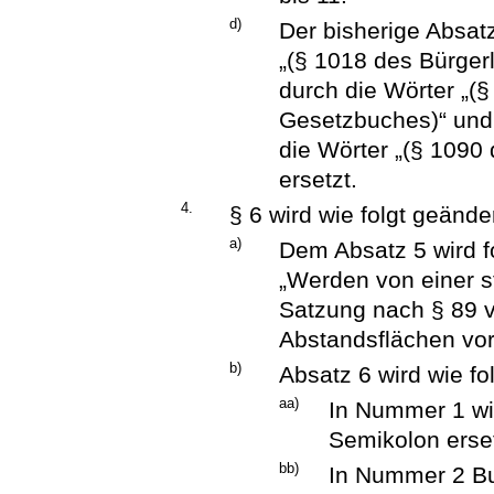
d)
Der bisherige Absat
„(§ 1018 des Bürge
durch die Wörter „(
Gesetzbuches)“ und 
die Wörter „(§ 1090
ersetzt.
4.
§ 6 wird wie folgt geänder
a)
Dem Absatz 5 wird f
„Werden von einer s
Satzung nach § 89 
Abstandsflächen vor
b)
Absatz 6 wird wie fo
aa)
In Nummer 1 wi
Semikolon erset
bb)
In Nummer 2 Bu