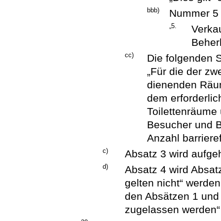
bbb)
Nummer 5 w
„5.
Verkau
Beher
cc)
Die folgenden 
„Für die der z
dienenden Räum
dem erforderlic
Toilettenräume 
Besucher und B
Anzahl barrieref
c)
Absatz 3 wird aufge
d)
Absatz 4 wird Absatz
gelten nicht“ werde
den Absätzen 1 und
zugelassen werden“ 