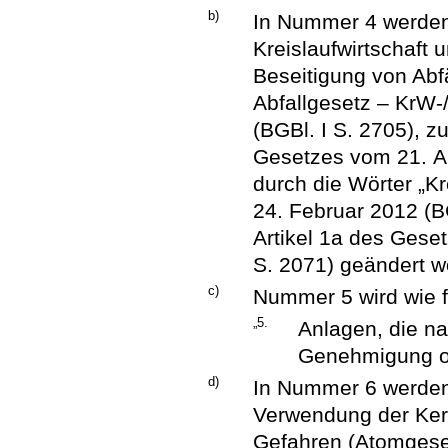
b)
In Nummer 4 werden 
Kreislaufwirtschaft 
Beseitigung von Abfä
Abfallgesetz – KrW
(BGBl. I S. 2705), z
Gesetzes vom 21. Au
durch die Wörter „K
24. Februar 2012 (BG
Artikel 1a des Gese
S. 2071) geändert wo
c)
Nummer 5 wird wie f
„5.
Anlagen, die na
Genehmigung od
d)
In Nummer 6 werden 
Verwendung der Ker
Gefahren (Atomgese