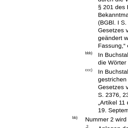
§ 201 des 
Bekanntma
(BGBl. I S.
Gesetzes v
geändert wo
Fassung,“ 
bbb)
In Buchsta
die Wörter
ccc)
In Buchsta
gestrichen 
Gesetzes v
S. 2376, 2
„Artikel 1
19. Septem
bb)
Nummer 2 wird w
„2.