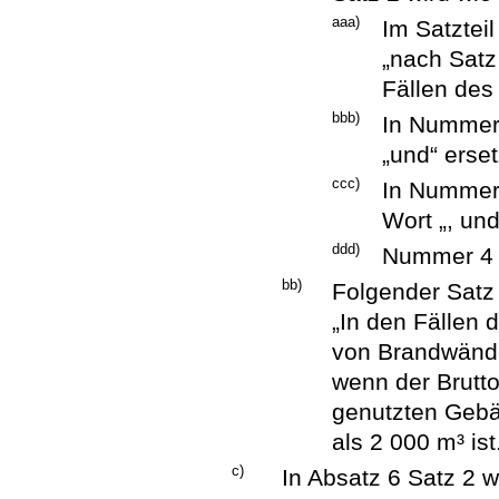
aaa)
Im Satztei
„nach Satz 
Fällen des
bbb)
In Nummer 
„und“ erset
ccc)
In Nummer 
Wort „, un
ddd)
Nummer 4 
bb)
Folgender Satz 
„In den Fällen 
von Brandwände
wenn der Brutto
genutzten Gebä
als 2 000 m³ ist
c)
In Absatz 6 Satz 2 