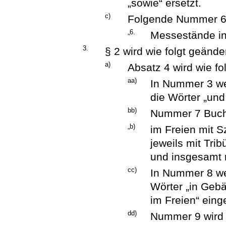
„sowie“ ersetzt.
c)
Folgende Nummer 6 
„6.
Messestände in
3.
§ 2 wird wie folgt geänder
a)
Absatz 4 wird wie fo
aa)
In Nummer 3 w
die Wörter „und
bb)
Nummer 7 Buchst
„b)
im Freien mit 
jeweils mit Tri
und insgesamt 
cc)
In Nummer 8 we
Wörter „in Geb
im Freien“ eing
dd)
Nummer 9 wird w