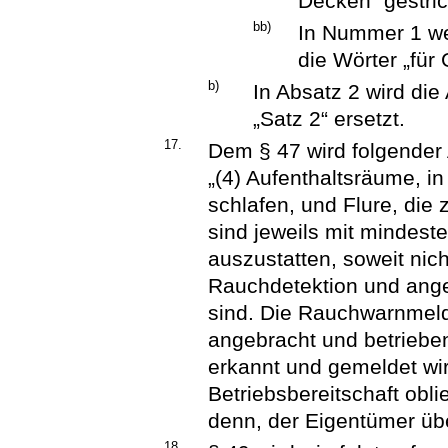
Decken“ gestri
bb)
In Nummer 1 we
die Wörter „für
b)
In Absatz 2 wird di
„Satz 2“ ersetzt.
17.
Dem § 47 wird folgender 
„(4) Aufenthaltsräume,
schlafen, und Flure, die
sind jeweils mit mindes
auszustatten, soweit nic
Rauchdetektion und ange
sind. Die Rauchwarnmel
angebracht und betriebe
erkannt und gemeldet wir
Betriebsbereitschaft obli
denn, der Eigentümer übe
18.