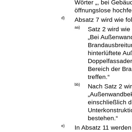
Wörter „, bei Gebäu
öffnungslose hochf
d)
Absatz 7 wird wie fo
aa)
Satz 2 wird wie 
„Bei Außenwandk
Brandausbreitu
hinterlüftete 
Doppelfassaden
Bereich der Br
treffen.“
bb)
Nach Satz 2 wir
„Außenwandbek
einschließlich
Unterkonstrukt
bestehen.“
e)
In Absatz 11 werden 