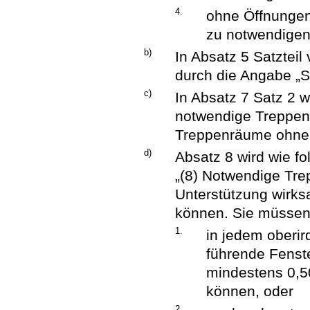
4.
ohne Öffnunge
zu notwendigen 
b)
In Absatz 5 Satztei
durch die Angabe „Sa
c)
In Absatz 7 Satz 2 
notwendige Treppen
Treppenräume ohne F
d)
Absatz 8 wird wie fol
„(8) Notwendige Tr
Unterstützung wirks
können. Sie müsse
1.
in jedem oberir
führende Fenste
mindestens 0,5
können, oder
2.