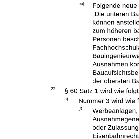
bb)
Folgende neue 
„Die unteren B
können anstell
zum höheren ba
Personen besch
Fachhochschula
Bauingenieurwe
Ausnahmen könn
Bauaufsichtsbe
der obersten Ba
22.
§ 60 Satz 1 wird wie folg
a)
Nummer 3 wird wie f
„3.
Werbeanlagen, 
Ausnahmegeneh
oder Zulassung
Eisenbahnrecht 