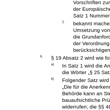
Vorschriften zu
der Europäisch
Satz 1 Nummer 
2.
bekannt machen,
Umsetzung von 
die Grundanfor
der Verordnung 
berücksichtigen
6.
§ 19 Absatz 2 wird wie fo
a)
In Satz 1 wird die A
die Wörter „§ 25 Sa
b)
Folgender Satz wird
„Die für die Anerken
Behörde kann an Stel
bauaufsichtliche P
widerrufen; die §§ 