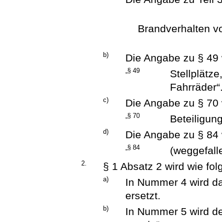
Brandverhalten v
b)
Die Angabe zu § 49 w
„§ 49
Stellplätze
Fahrräder“
c)
Die Angabe zu § 70 w
„§ 70
Beteiligung
d)
Die Angabe zu § 84 w
„§ 84
(weggefalle
2.
§ 1 Absatz 2 wird wie fol
a)
In Nummer 4 wird da
ersetzt.
b)
In Nummer 5 wird d