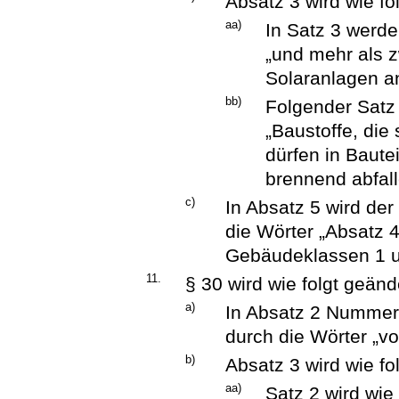
Absatz 3 wird wie fo
aa)
In Satz 3 werd
„und mehr als 
Solaranlagen a
bb)
Folgender Satz 
„Baustoffe, di
dürfen in Baute
brennend abfall
c)
In Absatz 5 wird d
die Wörter „Absatz 4
Gebäudeklassen 1 un
11.
§ 30 wird wie folgt geänd
a)
In Absatz 2 Nummer 
durch die Wörter „vo
b)
Absatz 3 wird wie fo
aa)
Satz 2 wird wie 