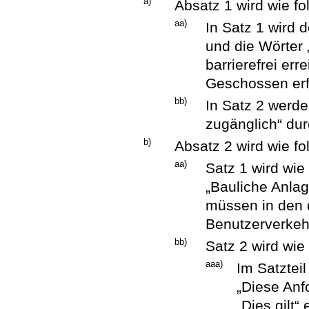
a)
Absatz 1 wird wie fo
aa)
In Satz 1 wird
und die Wörter 
barrierefrei e
Geschossen erfü
bb)
In Satz 2 werde
zugänglich“ durc
b)
Absatz 2 wird wie fo
aa)
Satz 1 wird wie 
„Bauliche Anlag
müssen in den 
Benutzerverkehr
bb)
Satz 2 wird wie 
aaa)
Im Satztei
„Diese Anf
„Dies gilt“ 