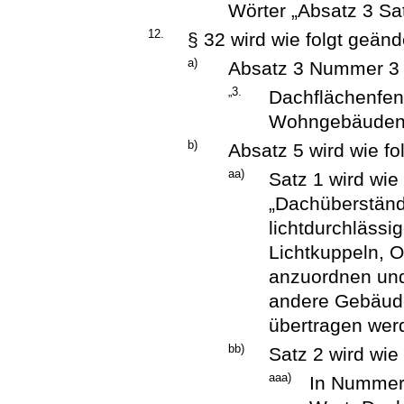
Wörter „Absatz 3 Sat
12.
§ 32 wird wie folgt geänd
a)
Absatz 3 Nummer 3 w
„3.
Dachflächenfens
Wohngebäuden,
b)
Absatz 5 wird wie fo
aa)
Satz 1 wird wie 
„Dachüberstän
lichtdurchläss
Lichtkuppeln, O
anzuordnen und 
andere Gebäude
übertragen wer
bb)
Satz 2 wird wie 
aaa)
In Nummer 