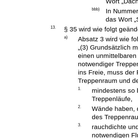
Wort „Dach
bbb)
In Nummer
das Wort „
13.
§ 35 wird wie folgt geänd
a)
Absatz 3 wird wie fol
„(3) Grundsätzlich 
einen unmittelbaren
notwendiger Treppe
ins Freie, muss de
Treppenraum und de
1.
mindestens so b
Treppenläufe,
2.
Wände haben, d
des Treppenrau
3.
rauchdichte un
notwendigen Fl