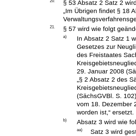
20.
§ 53 Absatz 2 Satz 2 wird
„Im Übrigen findet § 18 
Verwaltungsverfahrensg
21.
§ 57 wird wie folgt geänd
a)
In Absatz 2 Satz 1 w
Gesetzes zur Neugl
des Freistaates Sa
Kreisgebietsneugli
29. Januar 2008 (Sä
„§ 2 Absatz 2 des S
Kreisgebietsneugli
(SächsGVBl. S. 102)
vom 18. Dezember 2
worden ist,“ ersetzt.
b)
Absatz 3 wird wie fo
aa)
Satz 3 wird ges