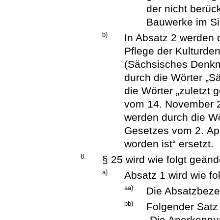
der nicht berü
Bauwerke im Si
b)
In Absatz 2 werden 
Pflege der Kulturde
(Sächsisches Denk
durch die Wörter „
die Wörter „zuletzt 
vom 14. November 2
werden durch die Wör
Gesetzes vom 2. Apr
worden ist“ ersetzt.
8.
§ 25 wird wie folgt geänd
a)
Absatz 1 wird wie fo
aa)
Die Absatzbezei
bb)
Folgender Satz 
„Die Anerkennun