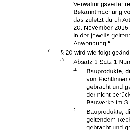
Verwaltungsverfahre
Bekanntmachung vom
das zuletzt durch A
20. November 2015 (
in der jeweils gelt
Anwendung.“
7.
§ 20 wird wie folgt geänd
a)
Absatz 1 Satz 1 Num
„1.
Bauprodukte, d
von Richtlinien
gebracht und ge
der nicht berü
Bauwerke im Si
2.
Bauprodukte, di
geltendem Rech
gebracht und ge