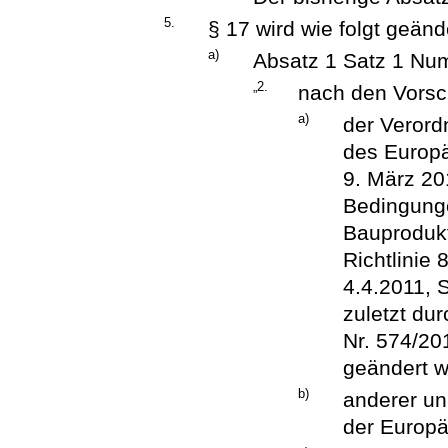
5.
§ 17 wird wie folgt geänd
a)
Absatz 1 Satz 1 Num
„2.
nach den Vorsch
a)
der Verord
des Europ
9. März 20
Bedingunge
Bauproduk
Richtlinie
4.4.2011, S
zuletzt du
Nr. 574/20
geändert w
b)
anderer un
der Europä