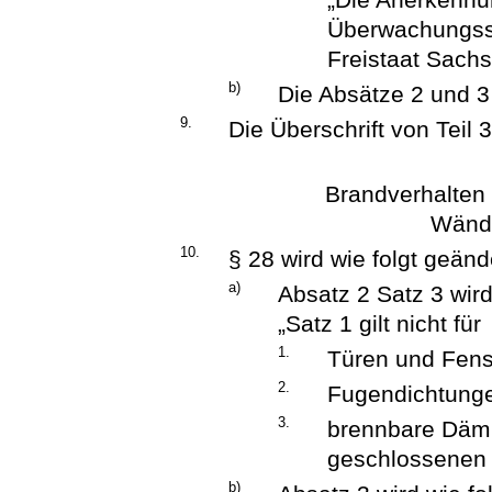
Überwachungsst
Freistaat Sachs
b)
Die Absätze 2 und 
9.
Die Überschrift von Teil 3
Brandverhalten 
Wände
10.
§ 28 wird wie folgt geänd
a)
Absatz 2 Satz 3 wird
„Satz 1 gilt nicht für
1.
Türen und Fens
2.
Fugendichtung
3.
brennbare Dämm
geschlossenen 
b)