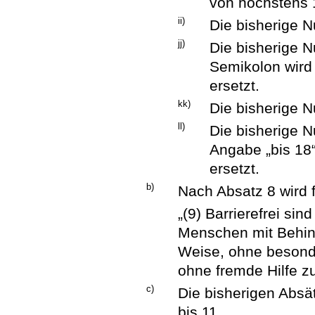
von höchstens 
ii)
Die bisherige 
jj)
Die bisherige 
Semikolon wird
ersetzt.
kk)
Die bisherige 
ll)
Die bisherige 
Angabe „bis 18“
ersetzt.
b)
Nach Absatz 8 wird 
„(9) Barrierefrei sin
Menschen mit Behind
Weise, ohne besond
ohne fremde Hilfe z
c)
Die bisherigen Absä
bis 11.