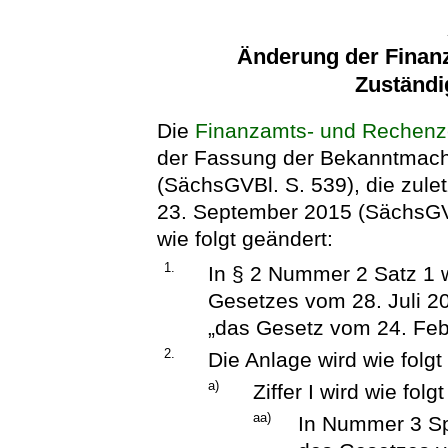
Änderung der Finan
Zuständi
Die
Finanzamts- und Rechenz
der Fassung der Bekanntmac
(SächsGVBl. S. 539), die zule
23. September 2015 (SächsGVB
wie folgt geändert:
1.
In § 2 Nummer 2 Satz 1 w
Gesetzes vom 28. Juli 20
„das Gesetz vom 24. Febr
2.
Die Anlage wird wie folgt
a)
Ziffer I wird wie folg
aa)
In Nummer 3 Spa