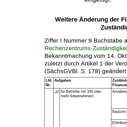
Weitere Änderung der F
Zuständi
Ziffer I Nummer 9 Buchstabe 
Rechenzentrums-Zuständigkei
Bekanntmachung vom 14. Okto
zuletzt durch Artikel 1 der Ve
(SächsGVBl. S. 178) geändert w
Lfd.
Aufgaben
Zuständi
Nr.
Finanza
„a)
für Betriebe mit 100 oder
Annaber
mehr Arbeitnehmern
Bautzen
Eilenbur