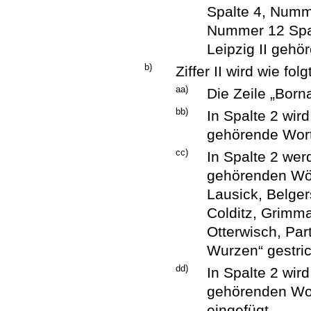
Spalte 4, Numm
Nummer 12 Spal
Leipzig II gehö
b)
Ziffer II wird wie fol
aa)
Die Zeile „Born
bb)
In Spalte 2 wi
gehörende Wort
cc)
In Spalte 2 we
gehörenden Wör
Lausick, Belger
Colditz, Grimm
Otterwisch, Par
Wurzen“ gestri
dd)
In Spalte 2 wi
gehörenden Wort
eingefügt.