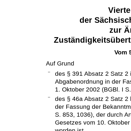
Viert
der Sächsisc
zur Ä
Zuständigkeitsüber
Vom 5
Auf Grund
–
des § 391 Absatz 2 Satz 2 
Abgabenordnung in der F
1. Oktober 2002 (BGBl. I S.
–
des § 46a Absatz 2 Satz 2 
der Fassung der Bekanntma
S. 853, 1036), der durch A
Gesetzes vom 10. Oktober 
worden ist,