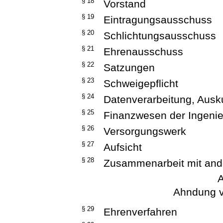
§ 18
Vorstand
§ 19
Eintragungsausschuss
§ 20
Schlichtungsausschuss
§ 21
Ehrenausschuss
§ 22
Satzungen
§ 23
Schweigepflicht
§ 24
Datenverarbeitung, Ausk
§ 25
Finanzwesen der Ingen
§ 26
Versorgungswerk
§ 27
Aufsicht
§ 28
Zusammenarbeit mit an
A
Ahndung v
§ 29
Ehrenverfahren