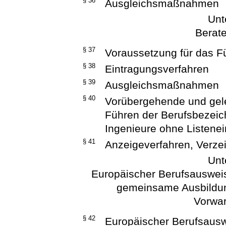
§ 36
Ausgleichsmaßnahmen
Unt
Berat
§ 37
Voraussetzung für das F
§ 38
Eintragungsverfahren
§ 39
Ausgleichsmaßnahmen
§ 40
Vorübergehende und gele
Führen der Berufsbezeic
Ingenieure ohne Listene
§ 41
Anzeigeverfahren, Verzei
Unt
Europäischer Berufsauswei
gemeinsame Ausbildun
Vorwa
§ 42
Europäischer Berufsaus