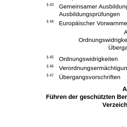
§ 43
Gemeinsamer Ausbildu
Ausbildungsprüfungen
§ 44
Europäischer Vorwarnm
A
Ordnungswidrigke
Überga
§ 45
Ordnungswidrigkeiten
§ 46
Verordnungsermächtigu
§ 47
Übergangsvorschriften
A
Führen der geschützten Be
Verzeich