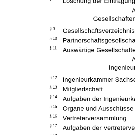
Löschung der Eintragun
A
Gesellschafte
§ 9
Gesellschaftsverzeichni
§ 10
Partnerschaftsgesellscha
§ 11
Auswärtige Gesellschaft
A
Ingenie
§ 12
Ingenieurkammer Sachs
§ 13
Mitgliedschaft
§ 14
Aufgaben der Ingenieu
§ 15
Organe und Ausschüsse
§ 16
Vertreterversammlung
§ 17
Aufgaben der Vertreter