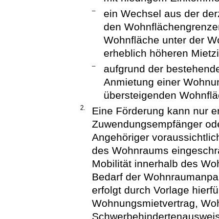
–
ein Wechsel aus der der
den Wohnflächengrenzen 
Wohnfläche unter der Wo
erheblich höheren Mietz
–
aufgrund der bestehende
Anmietung einer Wohnung
übersteigenden Wohnfläch
2.
Eine Förderung kann nur e
Zuwendungsempfänger oder
Angehöriger voraussichtlich
des Wohnraums eingeschrän
Mobilität innerhalb des W
Bedarf der Wohnraumanpas
erfolgt durch Vorlage hierf
Wohnungsmietvertrag, Woh
Schwerbehindertenausweis