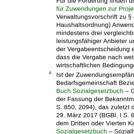
Für die Förderung finden di
für Zuwendungen zur Proje
Verwaltungsvorschrift zu §
Haushaltsordnung) Anwendu
mindestens drei vergleich
leistungsfähiger Anbieter
der Vergabeentscheidung er
dass die Vergabe nach wet
wirtschaftlichen Bedingunge
4.
Ist der Zuwendungsempfänge
Bedarfsgemeinschaft Bezi
Buch Sozialgesetzbuch
– G
der Fassung der Bekanntm
S. 850, 2094), das zuletzt
29. März 2017 (BGBl. I S. 
dem Dritten oder Vierten K
Sozialgesetzbuch
– Sozialh