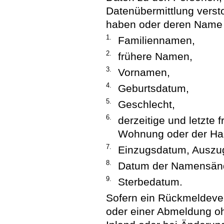
Datenübermittlung verst
haben oder deren Name 
1.
Familiennamen,
2.
frühere Namen,
3.
Vornamen,
4.
Geburtsdatum,
5.
Geschlecht,
6.
derzeitige und letzte f
Wohnung oder der H
7.
Einzugsdatum, Auszu
8.
Datum der Namensän
9.
Sterbedatum.
Sofern ein Rückmeldeve
oder einer Abmeldung 