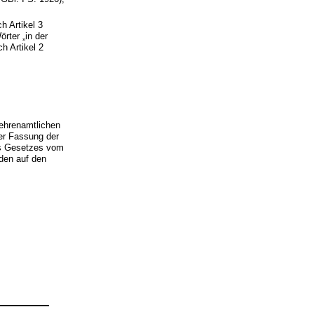
h Artikel 3
rter „in der
h Artikel 2
ehrenamtlichen
er Fassung der
es Gesetzes vom
rden auf den