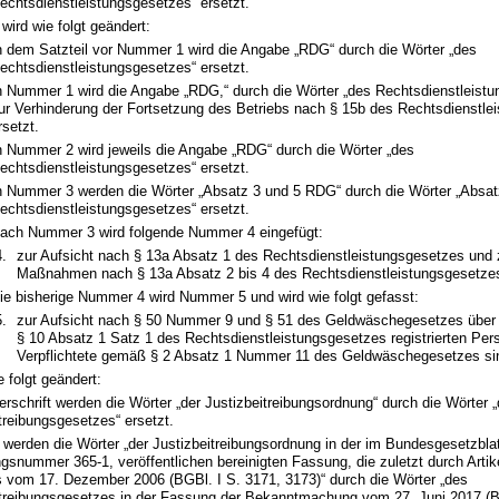
echtsdienstleistungsgesetzes“ ersetzt.
wird wie folgt geändert:
n dem Satzteil vor Nummer 1 wird die Angabe „RDG“ durch die Wörter „des
echtsdienstleistungsgesetzes“ ersetzt.
n Nummer 1 wird die Angabe „RDG,“ durch die Wörter „des Rechtsdienstleist
ur Verhinderung der Fortsetzung des Betriebs nach § 15b des Rechtsdienstle
rsetzt.
n Nummer 2 wird jeweils die Angabe „RDG“ durch die Wörter „des
echtsdienstleistungsgesetzes“ ersetzt.
n Nummer 3 werden die Wörter „Absatz 3 und 5 RDG“ durch die Wörter „Absat
echtsdienstleistungsgesetzes“ ersetzt.
ach Nummer 3 wird folgende Nummer 4 eingefügt:
4.
zur Aufsicht nach § 13a Absatz 1 des Rechtsdienstleistungsgesetzes und 
Maßnahmen nach § 13a Absatz 2 bis 4 des Rechtsdienstleistungsgesetzes
ie bisherige Nummer 4 wird Nummer 5 und wird wie folgt gefasst:
5.
zur Aufsicht nach § 50 Nummer 9 und § 51 des Geldwäschegesetzes über 
§ 10 Absatz 1 Satz 1 des Rechtsdienstleistungsgesetzes registrierten Per
Verpflichtete gemäß § 2 Absatz 1 Nummer 11 des Geldwäschegesetzes sin
e folgt geändert:
erschrift werden die Wörter „der Justizbeitreibungsordnung“ durch die Wörter 
treibungsgesetzes“ ersetzt.
 werden die Wörter „der Justizbeitreibungsordnung in der im Bundesgesetzblatt 
gsnummer 365-1, veröffentlichen bereinigten Fassung, die zuletzt durch Artik
 vom 17. Dezember 2006 (BGBl. I S. 3171, 3173)“ durch die Wörter „des
itreibungsgesetzes in der Fassung der Bekanntmachung vom 27. Juni 2017 (B