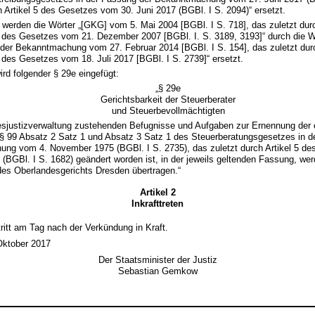
 Artikel 5 des Gesetzes vom 30. Juni 2017 (BGBl. I S. 2094)“ ersetzt.
 werden die Wörter „[GKG] vom 5. Mai 2004 [BGBl. I S. 718], das zuletzt durc
 des Gesetzes vom 21. Dezember 2007 [BGBl. I. S. 3189, 3193]“ durch die Wö
der Bekanntmachung vom 27. Februar 2014 [BGBl. I S. 154], das zuletzt durc
des Gesetzes vom 18. Juli 2017 [BGBl. I S. 2739]“ ersetzt.
rd folgender § 29e eingefügt:
„§ 29e
Gerichtsbarkeit der Steuerberater
und Steuerbevollmächtigten
esjustizverwaltung zustehenden Befugnisse und Aufgaben zur Ernennung der 
 § 99 Absatz 2 Satz 1 und Absatz 3 Satz 1 des Steuerberatungsgesetzes in d
ng vom 4. November 1975 (BGBl. I S. 2735), das zuletzt durch Artikel 5 d
 (BGBl. I S. 1682) geändert worden ist, in der jeweils geltenden Fassung, we
des Oberlandesgerichts Dresden übertragen.“
Artikel 2
Inkrafttreten
ritt am Tag nach der Verkündung in Kraft.
Oktober 2017
Der Staatsminister der Justiz
Sebastian Gemkow