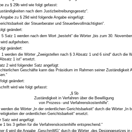
e zu § 29b wird wie folgt gefasst:
uständigkeiten nach dem Justizbeitreibungsgesetz“.
 Angabe zu § 29d wird folgende Angabe eingefügt:
erichtsbarkeit der Steuerberater und Steuerbevollmächtigten“.
olgt geändert:
z 5 Satz 1 werden nach dem Wort „besteht“ die Wörter „bis zum 30. November
 wird aufgehoben.
olgt geändert:
 1 werden die Wörter „Zweigstellen nach § 3 Absatz 1 und 6 sind“ durch die W
Absatz 1 ist“ ersetzt.
tz 2 wird folgender Satz angefügt:
 richterlichen Geschäfte kann das Präsidium im Rahmen seiner Zuständigkeit
ßen.“
 folgt geändert:
chrift wird wie folgt gefasst:
„§ 5b
Zuständigkeit in Verfahren über die Bewilligung
von Prozess- und Verfahrenskostenhilfe“.
 werden die Wörter „In der ordentlichen Gerichtsbarkeit“ durch die Wörter „In b
eitigkeiten der ordentlichen Gerichtsbarkeit“ ersetzt.
 Satz wird angefügt:
e 1 bis 3 gelten für die Verfahrenskostenhilfe entsprechend.“
er 4 wird die Angabe „GeschmMG“ durch die Wörter „des Designgesetzes in 