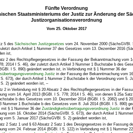
Fünfte Verordnung
ischen Staatsministeriums der Justiz zur Änderung der S
Justizorganisationsverordnung
Vom 25. Oktober 2017
tz 5 des
Sächsischen Justizgesetzes
vom 24. November 2000 (SächsGVBl. S
 zuletzt durch Artikel 1 Nummer 37 des Gesetzes vom 13. Dezember 2016 (S
en ist,
atz 2 des Rechtspflegergesetzes in der Fassung der Bekanntmachung vom 14
778; 2014 I S. 46), der zuletzt durch Artikel 3 Nummer 1 Buchstabe b des Ge
(BGBl. I S. 890) geändert worden ist, in Verbindung mit § 1 Nummer 36 der
tsübertragungsverordnung Justiz
in der Fassung der Bekanntmachung vom 16
S. 673), der durch Artikel 1 Nummer 2 Buchstabe k der Verordnung vom 5. J
. 2) geändert worden ist, –
tz 2 in Verbindung mit § 20 Absatz 2 des Rechtspflegergesetzes in der Fassu
g vom 14. April 2013 (BGBl. I S. 778; 2014 I S. 46), von denen § 25a Satz 
hstabe b des Gesetzes vom 10. Dezember 2014 (BGBl. I S. 2082) und § 20 
l 3 Nummer 1 Buchstabe b des Gesetzes vom 8. Juli 2014 (BGBl. I S. 890) geä
g mit § 1 Nummer 36 der
Zuständigkeitsübertragungsverordnung Justiz
in der 
ng vom 16. Oktober 2014 (SächsGVBl. S. 673), der durch Artikel 1 Nummer
ng vom 5. Januar 2017 (SächsGVBl. S. 2) geändert worden ist,
atz 2 Satz 1 und § 63 Absatz 2 Satz 1 des Designgesetzes in der Fassung de
ng vom 24. Februar 2014 (BGBl. I S. 122) in Verbindung mit § 1 Nummer 22