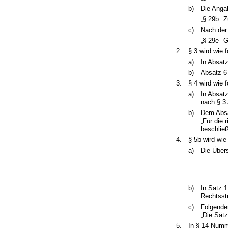
b)
Die Angab
„§ 29b
Z
c)
Nach der
„§ 29e
G
2.
§ 3 wird wie f
a)
In Absat
b)
Absatz 6
3.
§ 4 wird wie f
a)
In Absatz
nach § 3 
b)
Dem Absa
„Für die
beschlie
4.
§ 5b wird wie
a)
Die Übers
b)
In Satz 1
Rechtsstr
c)
Folgender
„Die Sätz
5.
In § 14 Numm