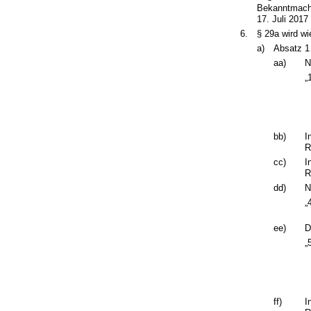
Bekanntmachu
17. Juli 2017
6.
§ 29a wird wi
a)
Absatz 1 
aa)
N
„
bb)
I
R
cc)
I
R
dd)
N
„
ee)
D
„
ff)
I