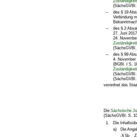
Zuständigkei
(SächsGVBl. 
–
des § 19 Abs
Verbindung m
Bekanntmachu
–
des § 2 Absa
27. Juni 2017
24. November
Zuständigkei
(SächsGVBl. 
–
des § 99 Abs
4. November 
(BGBl. I S. 1
Zuständigkei
(SächsGVBl. 
(SächsGVBl. 
verordnet das Staa
Die
Sächsische Ju
(SächsGVBl. S. 103
1.
Die Inhaltsüb
a)
Die Angab
„§ 5b
Z