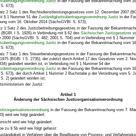
tsübertragungsverordnung Justiz
in der Fassung der Bekanntmachung vom 16
S. 673),
atz 2 Satz 1 des Rechtsdienstleistungsgesetzes vom 12. Dezember 2007 (BGB
it § 1 Nummer 51 der
Zuständigkeitsübertragungsverordnung Justiz
in der Fa
ng vom 16. Oktober 2014 (SächsGVBl. S. 673),
tz 1 Satz 2 des Justizbeitreibungsgesetzes in der Fassung der Bekanntmac
 (BGBl. I S. 1926) in Verbindung mit § 62 des
Sächsischen Justizgesetzes
v
 2000 (SächsGVBl. S. 482; 2001 S. 704) und in Verbindung mit § 1 Nummer 
tsübertragungsverordnung Justiz
in der Fassung der Bekanntmachung vom 16
S. 673),
atz 7 Satz 1 des Steuerberatungsgesetzes in der Fassung der Bekanntmach
1975 (BGBl. I S. 2735), der zuletzt durch Artikel 17 des Gesetzes vom 2. N
834) geändert worden ist, in Verbindung mit § 1 Nummer 54 der
tsübertragungsverordnung Justiz
in der Fassung der Bekanntmachung vom 16
S. 673), der durch Artikel 1 Nummer 2 Buchstabe p der Verordnung vom 5. J
S. 2) geändert worden ist,
tsministerium der Justiz:
Artikel 1
Änderung der Sächsischen Justizorganisationverordnung
stizorganisationsverordnung
in der Fassung der Bekanntmachung vom 7. Mä
) wird wie folgt geändert:
ersicht wird wie folgt geändert:
e zu § 5b wird wie folgt gefasst:
uständigkeit in Verfahren über die Bewilligung von Prozess- und Verfahrenskos