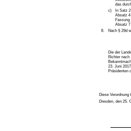
das durch
c)
In Satz 2
Absatz 4
Fassung 
Absatz 7 
8.
Nach § 29d wi
Die der Land
Richter nach
Bekanntmachu
23. Juni 2017
Präsidenten 
Diese Verordnung t
Dresden, den 25. 