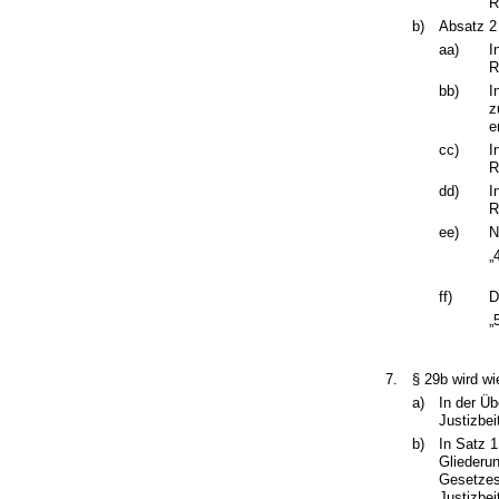
R
b)
Absatz 2 
aa)
I
R
bb)
I
z
e
cc)
I
R
dd)
I
R
ee)
N
„
ff)
D
„
7.
§ 29b wird wi
a)
In der Üb
Justizbei
b)
In Satz 1
Gliederun
Gesetzes
Justizbe