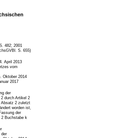
ächsischen
. 482; 2001
ächsGVBl. S. 655)
. April 2013
setzes vom
. Oktober 2014
anuar 2017
ng der
2 durch Artikel 2
Absatz 2 zuletzt
ndert worden ist,
Fassung der
 2 Buchstabe k
r
 der