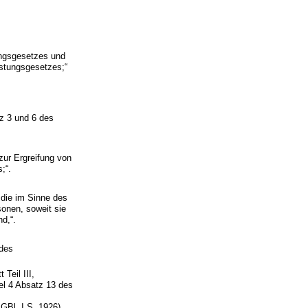
ungsgesetzes und
istungsgesetzes;“
z 3 und 6 des
zur Ergreifung von
;“.
die im Sinne des
sonen, soweit sie
d,“.
„des
Teil III,
el 4 Absatz 13 des
GBl. I S. 1926),