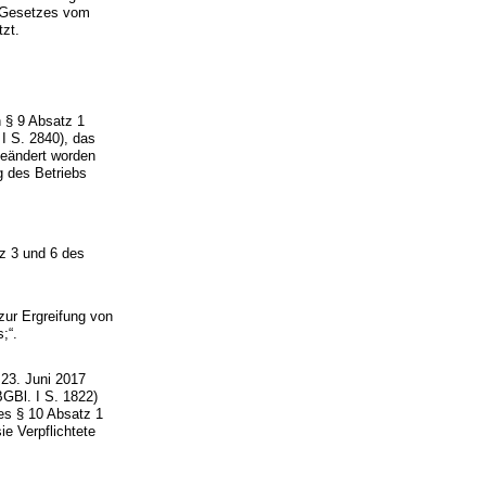
s Gesetzes vom
tzt.
h § 9 Absatz 1
I S. 2840), das
geändert worden
g des Betriebs
z 3 und 6 des
zur Ergreifung von
;“.
23. Juni 2017
BGBl. I S. 1822)
des § 10 Absatz 1
ie Verpflichtete