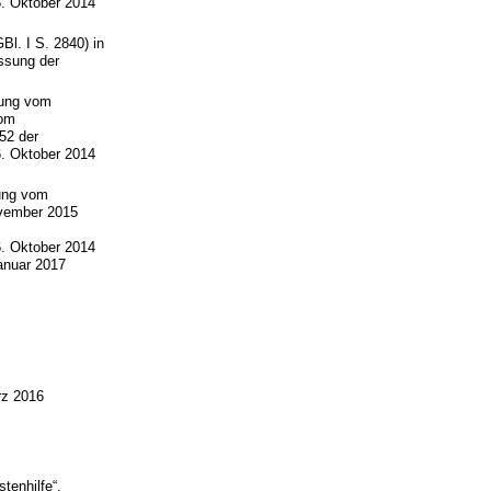
. Oktober 2014
l. I S. 2840) in
ssung der
hung vom
om
52 der
. Oktober 2014
ung vom
ovember 2015
. Oktober 2014
anuar 2017
rz 2016
tenhilfe“.