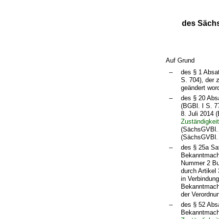
des Sächs
Auf Grund
–
des § 1 Absa
S. 704), der
geändert word
–
des § 20 Abs
(BGBl. I S. 
8. Juli 2014 
Zuständigkei
(SächsGVBl. 
(SächsGVBl. S
–
des § 25a Sa
Bekanntmachun
Nummer 2 Buc
durch Artike
in Verbindun
Bekanntmachu
der Verordnu
–
des § 52 Abs
Bekanntmachu