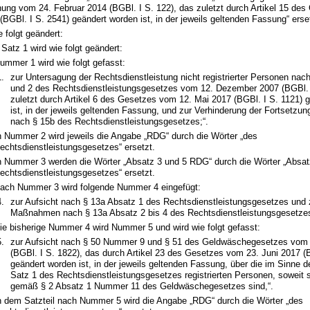
ng vom 24. Februar 2014 (BGBl. I S. 122), das zuletzt durch Artikel 15 de
 (BGBl. I S. 2541) geändert worden ist, in der jeweils geltenden Fassung“ erse
e folgt geändert:
Satz 1 wird wie folgt geändert:
ummer 1 wird wie folgt gefasst:
1.
zur Untersagung der Rechtsdienstleistung nicht registrierter Personen nac
und 2 des Rechtsdienstleistungsgesetzes vom 12. Dezember 2007 (BGBl. 
zuletzt durch Artikel 6 des Gesetzes vom 12. Mai 2017 (BGBl. I S. 1121) 
ist, in der jeweils geltenden Fassung, und zur Verhinderung der Fortsetzun
nach § 15b des Rechtsdienstleistungsgesetzes;“.
n Nummer 2 wird jeweils die Angabe „RDG“ durch die Wörter „des
echtsdienstleistungsgesetzes“ ersetzt.
n Nummer 3 werden die Wörter „Absatz 3 und 5 RDG“ durch die Wörter „Absat
echtsdienstleistungsgesetzes“ ersetzt.
ach Nummer 3 wird folgende Nummer 4 eingefügt:
4.
zur Aufsicht nach § 13a Absatz 1 des Rechtsdienstleistungsgesetzes und 
Maßnahmen nach § 13a Absatz 2 bis 4 des Rechtsdienstleistungsgesetzes
ie bisherige Nummer 4 wird Nummer 5 und wird wie folgt gefasst:
5.
zur Aufsicht nach § 50 Nummer 9 und § 51 des Geldwäschegesetzes vom 
(BGBl. I S. 1822), das durch Artikel 23 des Gesetzes vom 23. Juni 2017 (
geändert worden ist, in der jeweils geltenden Fassung, über die im Sinne 
Satz 1 des Rechtsdienstleistungsgesetzes registrierten Personen, soweit s
gemäß § 2 Absatz 1 Nummer 11 des Geldwäschegesetzes sind,“.
n dem Satzteil nach Nummer 5 wird die Angabe „RDG“ durch die Wörter „des