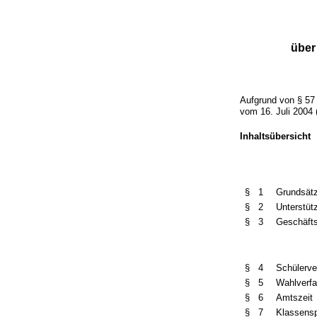
über
Aufgrund von § 57
vom 16. Juli 2004 
Inhaltsübersicht
§ 1
Grundsät
§ 2
Unterstüt
§ 3
Geschäft
§ 4
Schülerve
§ 5
Wahlverfa
§ 6
Amtszeit
§ 7
Klassensp