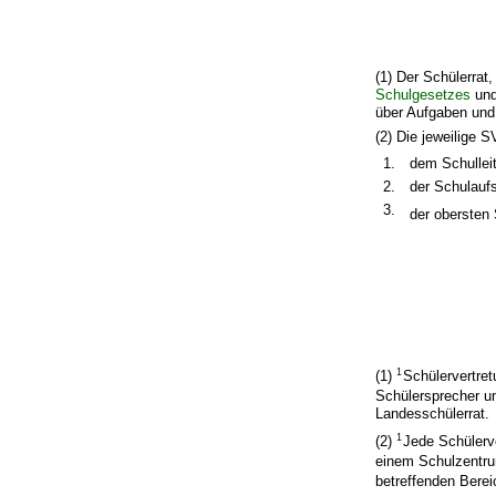
(1) Der Schülerrat
Schulgesetzes
und
über Aufgaben und
(2) Die jeweilige 
1.
dem Schulleit
2.
der Schulaufs
3.
der obersten
1
(1)
Schülervertret
Schülersprecher u
Landesschülerrat.
1
(2)
Jede Schülerve
einem Schulzentru
betreffenden Bere