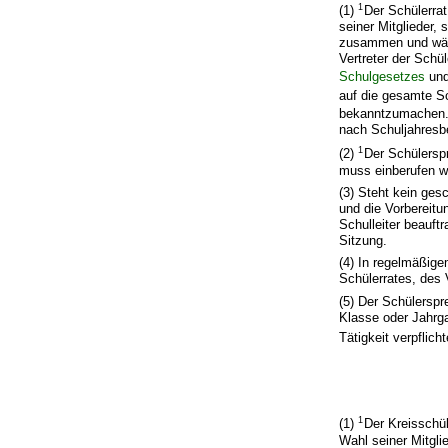
1
(1)
Der Schülerra
seiner Mitglieder,
zusammen und wählt
Vertreter der Sch
Schulgesetzes
und
auf die gesamte S
bekanntzumachen
nach Schuljahresbe
1
(2)
Der Schülerspr
muss einberufen we
(3) Steht kein ges
und die Vorbereitu
Schulleiter beauft
Sitzung.
(4) In regelmäßig
Schülerrates, des 
(5) Der Schülerspr
Klasse oder Jahrga
Tätigkeit verpflicht
1
(1)
Der Kreisschü
Wahl seiner Mitgli