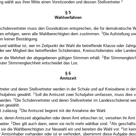
3
ng wählt aus ihrer Mitte einen Vorsitzenden und dessen Stellvertreter.
§ 5
Wahlverfahren
Schülervertreter muss den Grundsätzen entsprechen, die für demokratische W
3
en erfolgen, wenn alle Wahlberechtigten dem zustimmen.
Die Aufstellung un
n keiner Bestätigung.
 und wählbar ist, wer im Zeitpunkt der Wahl die betreffende Klasse oder Jahrg
er wer Mitglied des betreffenden Schülerrates, Kreisschülerrates oder Landes
2
wer die Mehrheit der abgegebenen gültigen Stimmen erhält.
Bei Stimmengleichh
euter Stimmengleichheit entscheidet das Los.
§ 6
Amtszeit
treter und deren Stellvertreter werden in der Schule und auf Kreisebene in der
2
chuljahres gewählt.
Soll die Amtszeit zwei Schuljahre umfassen, muss dies v
3
werden.
Die Schülervertreter und deren Stellvertreter im Landesschülerrat we
en gewählt.
5
t zulässig.
Die Amtszeit beginnt mit der Annahme der Wahl.
er, deren Amtszeit abgelaufen oder deren Amt erloschen ist, versehen ihr Amt
2
3
eiter.
Dies gilt auch dann, wenn sie nicht mehr wählbar sind.
Als geschäfts
4
sie die Wahlberechtigten zur Neuwahl ein und bereiten die Wahl vor.
Ist kei
 Amtsinhaber vorhanden oder ist er verhindert, übernimmt diese Aufgabe desse