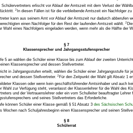
Schülervertreters erlischt vor Ablauf der Amtszeit mit dem Verlust der Wählba
2
ücktritt.
In diesen Fällen ist für die verbleibende Amtszeit ein Nachfolger zu
rtreter kann aus seinem Amt vor Ablauf der Amtszeit nur dadurch abberufen w
2
erechtigten einen Nachfolger für den Rest der laufenden Amtszeit wählt.
Die
r Wahl eines Nachfolgers eingeladen werden, wenn mehr als die Hälfte der W
§ 7
Klassensprecher und Jahrgangsstufensprecher
fe 5 an wählen die Schüler einer Klasse bis zum Ablauf der zweiten Unterri
einen Klassensprecher und dessen Stellvertreter.
richt in Jahrgangsstufen erteilt, wählen die Schüler einer Jahrgangsstufe für j
2
echer und dessen Stellvertreter.
Für den Zeitpunkt der Wahl gilt Absatz 1 e
bildeter Klassen oder wenn kein geschäftsführender Amtsinhaber und auch kein 
er Wahl zur Verfügung steht, veranlasst der Klassenlehrer für die Wahl des K
rtreters und der Vertrauenslehrer oder ein vom Schulleiter beauftragter Lehrer 
gsstufensprechers und seines Stellvertreters das Erforderliche.
stufe können Schüler einer Klasse gemäß § 51 Absatz 3
des Sächsischen Schu
hs Wochen nach Schuljahresbeginn einen Klassensprecher und seinen Stellver
§ 8
Schülerrat