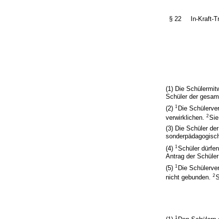
§ 22
In-Kraft-
(1) Die Schülermit
Schüler der gesam
1
(2)
Die Schülerver
2
verwirklichen.
Sie
(3) Die Schüler de
sonderpädagogisch
1
(4)
Schüler dürfen
Antrag der Schüler
1
(5)
Die Schülerver
2
nicht gebunden.
S
1