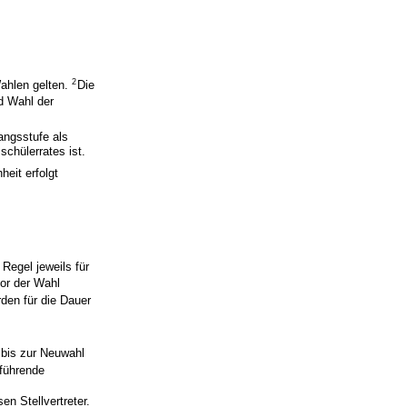
2
ahlen gelten.
Die
d Wahl der
angsstufe als
schülerrates ist.
eit erfolgt
 Regel jeweils für
or der Wahl
rden für die Dauer
 bis zur Neuwahl
führende
n
n Stellvertreter.