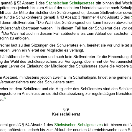
t gemäß § 53 Absatz 1 des
Sächsischen Schulgesetzes
tritt binnen drei Woc
 spätestens jedoch bis zum Ablauf der sechsten Unterrichtswoche nach Schulj
 aus der Mitte der Schüler den Schülersprecher, dessen Stellvertreter sowie
üler für die Schulkonferenz gemäß § 43 Absatz 3 Nummer 4 und Absatz 5 des
2
 deren Stellvertreter.
Die Wahl des Schülersprechers kann hiervon abweiche
3
chülerschaft übertragen werden.
In diesem Fall hat der Schülerrat dies vor d
4
.
Die Wahl hat auch in diesem Fall spätestens bis zum Ablauf der sechsten 
ginn zu erfolgen.
echer lädt zu den Sitzungen des Schülerrates ein, bereitet sie vor und leitet 
rden, wenn ein Viertel der Mitglieder es verlangt.
chäftsführender Amtsinhaber und auch kein Stellvertreter für die Einberufung d
ng der Wahl des Schülersprechers zur Verfügung, übernimmt der Vertrauensle
ragter Lehrer die Einladung der Mitglieder des Schülerrates sowie die Vorbereit
em Abstand, mindestens jedoch zweimal im Schulhalbjahr, findet eine gemein
Vertrauenslehrers und des Schulleiters statt.
echer ist dem Schülerrat und die Mitglieder des Schülerrates sind den Schüler
ngsstufe im Anschluss an die Schülerratssitzung zur regelmäßigen Berichters
6
et.
§ 9
Kreisschülerrat
lerrat gemäß § 54 Absatz 1 des
Sächsischen Schulgesetzes
tritt binnen dre
eder, spätestens jedoch bis zum Ablauf der neunten Unterrichtswoche nach S