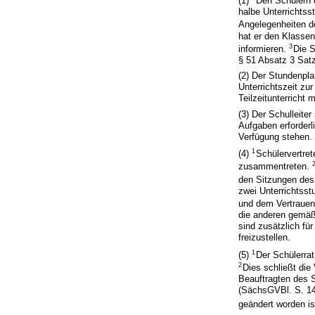
(1)
Den Schülern d
halbe Unterrichtss
Angelegenheiten de
hat er den Klassen
3
informieren.
Die S
§ 51 Absatz 3 Sat
(2) Der Stundenpla
Unterrichtszeit zu
Teilzeitunterricht 
(3) Der Schulleite
Aufgaben erforder
Verfügung stehen.
1
(4)
Schülervertret
zusammentreten.
den Sitzungen des 
zwei Unterrichtsst
und dem Vertrauens
die anderen gemäß
sind zusätzlich fü
freizustellen.
1
(5)
Der Schülerrat
2
Dies schließt die
Beauftragten des 
(SächsGVBl. S. 145
geändert worden is