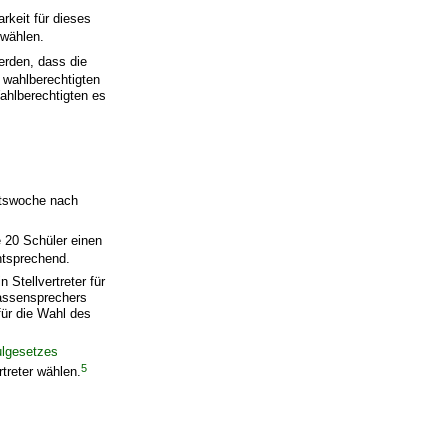
rkeit für dieses
 wählen.
erden, dass die
 wahlberechtigten
ahlberechtigten es
chtswoche nach
e 20 Schüler einen
ntsprechend.
Stellvertreter für
lassensprechers
für die Wahl des
lgesetzes
5
treter wählen.