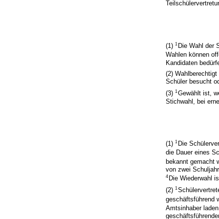
Teilschülervertretu
1
(1)
Die Wahl der 
Wahlen können off
Kandidaten bedürfe
(2) Wahlberechtigt
Schüler besucht od
1
(3)
Gewählt ist, 
Stichwahl, bei ern
1
(1)
Die Schülerver
die Dauer eines S
bekannt gemacht 
von zwei Schuljahr
4
Die Wiederwahl is
1
(2)
Schülervertret
geschäftsführend w
Amtsinhaber laden 
geschäftsführender