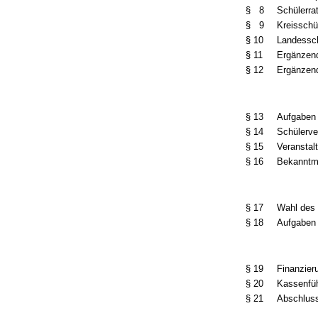
§ 8
Schülerra
§ 9
Kreisschü
§ 10
Landessch
§ 11
Ergänzend
§ 12
Ergänzend
§ 13
Aufgaben
§ 14
Schülerv
§ 15
Veranstal
§ 16
Bekanntm
§ 17
Wahl des 
§ 18
Aufgaben 
§ 19
Finanzier
§ 20
Kassenfü
§ 21
Abschlus