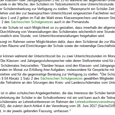
er Klassen- oder Jahrgangsstufen 5 bis 13 ist während der allgemeinen Unter
tunde in der Woche, den Schülern im Teilzeitunterricht eine Unterrichtsstunde 
2
r Schülermitwirkung zur Verfügung zu stellen.
Beansprucht ein Schüler Zei
lehrer und den zur beanspruchten Unterrichtszeit eingesetzten Fachlehrer rech
ätze 1 und 2 gelten im Fall der Wahl eines Klassensprechers und dessen Stel
z 2 des
Sächsischen Schulgesetzes
auch in der Primarstufe.
n der Schule ist nach Möglichkeit so zu gestalten, dass innerhalb der allgem
r Durchführung von Veranstaltungen des Schülerrates wöchentlich eine Stunde
monatlich eine Stunde, von Unterrichtsveranstaltungen freigehalten wird.
r sorgt im Rahmen seiner Möglichkeiten dafür, dass dem Schülerrat die zur 
lichen Räume und Einrichtungen der Schule sowie der notwendige Geschäftsb
er können während der Unterrichtszeit bis zu zwei Unterrichtsstunden im Mon
2
Die Klassen- und Jahrgangsstufensprecher oder deren Stellvertreter sind für
3
Schülerrates freizustellen.
Darüber hinaus sind den Klassen- und Jahrgang
unden im Monat zur Erfüllung ihrer Aufgaben, insbesondere für Gespräche mit 
4
lehrer und für die gegenseitige Beratung zur Verfügung zu stellen.
Die Schü
 § 54 Absatz 1 Satz 2 des
Sächsischen Schulgesetzes
gewählten Mitglieder
r die Teilnahme an den Sitzungen des Kreis- und Landesschülerrates vom Unte
 ist in allen schulischen Angelegenheiten, die das Interesse der Schüler berüh
 Vertretung der Schüler in der Schulkonferenz mit ein und kann auch die Teil
Schülerrates an Lehrerkonferenzen im Rahmen der
Lehrerkonferenzverordnun
2), die zuletzt durch Artikel 4 der Verordnung vom 28. Juni 2017 (SächsGVB
1
t, in der jeweils geltenden Fassung, umfassen.