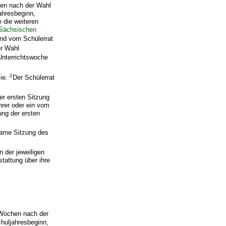
hen nach der Wahl
ahresbeginn,
 die weiteren
Sächsischen
nd vom Schülerrat
er Wahl
Unterrichtswoche
2
sie.
Der Schülerrat
er ersten Sitzung
hrer oder ein vom
ung der ersten
same Sitzung des
n der jeweiligen
tattung über ihre
i Wochen nach der
chuljahresbeginn,