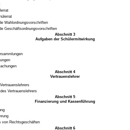
t
lerrat
ülerrat
e Wahlordnungsvorschriften
e Geschäftsordnungsvorschriften
Abschnitt 3
Aufgaben der Schülermitwirkung
ersammlungen
tungen
achungen
Abschnitt 4
Vertrauenslehrer
Vertrauenslehrers
des Vertrauenslehrers
Abschnitt 5
Finanzierung und Kassenführung
ung
hrung
s von Rechtsgeschäften
Abschnitt 6