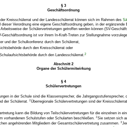
§ 3
Geschäftsordnung
, der Kreisschülerrat und der Landesschülerrat können sich im Rahmen des
Sä
 dieser Verordnung eine eigene Geschäftsordnung geben, in der ergänzend
 Arbeitsweise der Schülervertretungen getroffen werden können (SV-Geschäft
SV-Geschäftsordnung ist vor ihrem In-Kraft-Treten zur Stellungnahme vorzuleg
er und der Schulkonferenz durch den Schülerrat,
ichtsbehörde durch den Kreisschülerrat oder
2
 Schulaufsichtsbehörde durch den Landesschülerrat.
Abschnitt 2
Organe der Schülermitwirkung
§ 4
Schülervertretungen
ungen in der Schule sind die Klassensprecher, die Jahrgangsstufensprecher, 
2
nd der Schülerrat.
Überregionale Schülervertretungen sind der Kreisschülerra
rtretung kann die Bildung von Teilschülervertretungen für die einzelnen in ei
2
m vorhandenen Schulstufen oder Schularten beschließen.
Sie setzen sich a
3
ichen angehörenden Mitgliedern der Gesamtschülervertretung zusammen.
Je