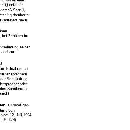
richtszeit eine
im Quartal für
t gemäß Satz 1,
tzeitig darüber zu
lvertreters nach
einen
, bei Schülern im
Wahrnehmung seiner
edarf zur
at
 die Teilnahme an
sstufensprechern
der Schulleitung
lersprecher oder
 des Schülerrates
rricht
ren, zu beteiligen.
nahme von
g
vom 12. Juli 1994
l. S. 374)