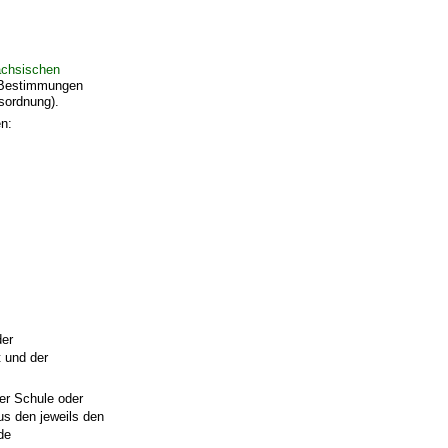
chsischen
e Bestimmungen
sordnung).
en:
der
t und der
ner Schule oder
us den jeweils den
de