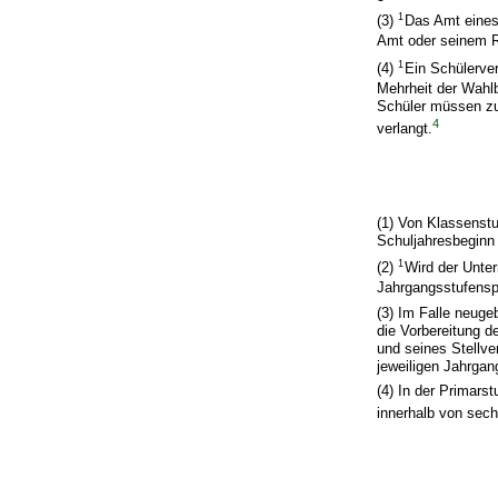
1
(3)
Das Amt eines 
Amt oder seinem R
1
(4)
Ein Schülerve
Mehrheit der Wahlb
Schüler müssen zu
4
verlangt.
(1) Von Klassenstu
Schuljahresbeginn 
1
(2)
Wird der Unter
Jahrgangsstufenspr
(3) Im Falle neuge
die Vorbereitung d
und seines Stellve
jeweiligen Jahrgan
(4) In der Primar
innerhalb von sec