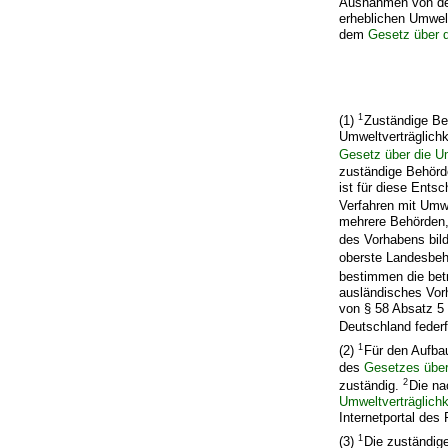
Ausnahmen von der
erheblichen Umwel
dem
Gesetz über d
1
(1)
Zuständige Beh
Umweltverträglichk
Gesetz über die Um
zuständige Behörde
ist für diese Ents
Verfahren mit Umwe
mehrere Behörden, 
des Vorhabens bild
oberste Landesbe
bestimmen die bet
ausländisches Vor
von § 58 Absatz 5
Deutschland feder
1
(2)
Für den Aufbau
des
Gesetzes über
2
zuständig.
Die na
Umweltverträglichk
Internetportal des
1
(3)
Die zuständig