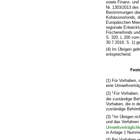
sowie Finanz- und
Nr. 1303/2013 de
Bestimmungen über
Kohäsionsfonds, d
Europäischen Meer
regionale Entwick
Fischereifonds un
S. 320, L 200 vom 
30.7.2018, S. 1) g
(4) Im Übrigen ge
entsprechend.
Fest
(1) Für Vorhaben, 
eine Umweltverträg
1
(2)
Für Vorhaben,
die zuständige Beh
Vorhaben, die in d
zuständige Behörde
1
(3)
Im Übrigen ric
und das Verfahren
Umweltverträglichk
in Anlage 1 Numm
(4) Bei Vorhaben o