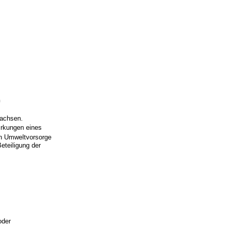
n
Sachsen.
irkungen eines
en Umweltvorsorge
eteiligung der
oder