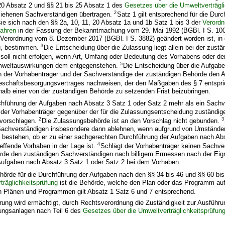
 20 Absatz 2 und §§ 21 bis 25 Absatz 1 des
Gesetzes über die Umweltverträgli
2
liehenen Sachverständigen übertragen.
Satz 1 gilt entsprechend für die Durc
ie sich nach den §§ 2a, 10, 11, 20 Absatz 1a und 1b Satz 1 bis 3 der
Verordn
ahren
in der Fassung der Bekanntmachung vom 29. Mai 1992 (BGBl. I S. 1001
r Verordnung vom 8. Dezember 2017 (BGBl. I S. 3882) geändert worden ist, in 
3
g, bestimmen.
Die Entscheidung über die Zulassung liegt allein bei der zust
soll nicht erfolgen, wenn Art, Umfang oder Bedeutung des Vorhabens oder der
5
Umweltauswirkungen dem entgegenstehen.
Die Entscheidung über die Aufgabe
n der Vorhabenträger und der Sachverständige der zuständigen Behörde den 
schäftsbesorgungsvertrages nachweisen, der den Maßgaben des § 7 entspri
halb einer von der zuständigen Behörde zu setzenden Frist beizubringen.
rchführung der Aufgaben nach Absatz 3 Satz 1 oder Satz 2 mehr als ein Sach
n der Vorhabenträger gegenüber der für die Zulassungsentscheidung zuständi
2
3
 vorschlagen.
Die Zulassungsbehörde ist an den Vorschlag nicht gebunden.
achverständigen insbesondere dann ablehnen, wenn aufgrund von Umständen
l bestehen, ob er zu einer sachgerechten Durchführung der Aufgaben nach Ab
4
reffende Vorhaben in der Lage ist.
Schlägt der Vorhabenträger keinen Sachver
rde den zuständigen Sachverständigen nach billigem Ermessen nach der Eign
Aufgaben nach Absatz 3 Satz 1 oder Satz 2 bei dem Vorhaben.
hörde für die Durchführung der Aufgaben nach den §§ 34 bis 46 und §§ 60 bi
träglichkeitsprüfung
ist die Behörde, welche den Plan oder das Programm aufs
n Plänen und Programmen gilt Absatz 1 Satz 6 und 7 entsprechend.
erung wird ermächtigt, durch Rechtsverordnung die Zuständigkeit zur Ausführu
tungsanlagen nach Teil 6 des
Gesetzes über die Umweltverträglichkeitsprüfun