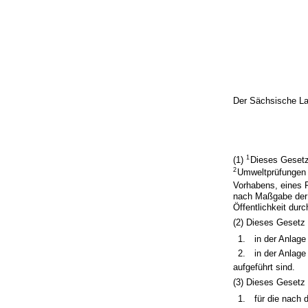
Der Sächsische La
1
(1)
Dieses Gesetz
2
Umweltprüfungen 
Vorhabens, eines 
nach Maßgabe der 
Öffentlichkeit durc
(2) Dieses Gesetz g
1.
in der Anlag
2.
in der Anlag
aufgeführt sind.
(3) Dieses Gesetz 
1.
für die nach