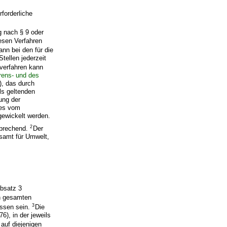
forderliche
g nach § 9 oder
esen Verfahren
nn bei den für die
tellen jederzeit
verfahren kann
rens- und des
, das durch
ls geltenden
ung der
zes vom
gewickelt werden.
2
prechend.
Der
esamt für Umwelt,
Absatz 3
n gesamten
3
essen sein.
Die
6), in der jeweils
auf diejenigen