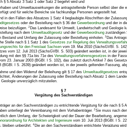
h § 5 Absatz 3 Satz 1 oder Satz 2 begehrt wird und
rhaben und Umweltauswirkungen die antragstellende Person selbst über die er
fügt und für welche Bereiche sie fachkundige Personen angestellt hat.
nd in den Fällen des Absatzes 1 Satz 4 beglaubigte Abschriften der Zulassun
ditgesetzes
oder der Bestellung nach § 36 der
Gewerbeordnung
und der in di
2
eise beizufügen.
Das Landesamt für Umwelt, Landwirtschaft und Geologie ka
estellung nach dem
Umweltauditgesetz
und der
Gewerbeordnung
zuständigen S
3
n Bestand und Umfang der Zulassung oder Bestellung einholen.
Das Antrags
iche Stelle nach § 1 Satz 1 des
Gesetzes zur Regelung des Verwaltungsverfah
ungsrechts für den Freistaat Sachsen
vom 19. Mai 2010 (SächsGVBl. S. 142)
tzes vom 12. Juli 2013 (SächsGVBl. S. 503) geändert worden ist, in der jewei
ndung mit den §§ 71a bis 71e des
Verwaltungsverfahrensgesetzes
in der Fass
m 23. Januar 2003 (BGBl. I S. 102), das zuletzt durch Artikel 7 des Geset
(BGBl. I S. 2639) geändert worden ist, in der jeweils geltenden Fassung, ab
ahme und den Widerruf der Beleihung gilt § 17 des
Umweltauditgesetzes
ents
pflichtet, Änderungen der Zulassung oder Bestellung nach Absatz 1 dem Land
 Geologie unverzüglich mitzuteilen.
§ 7
Vergütung des Sachverständigen
träger an den Sachverständigen zu entrichtende Vergütung für die nach § 5 
2
ben unterliegt der Vereinbarung mit dem Vorhabenträger.
Sie muss nach de
lich dem Umfang, der Schwierigkeit und der Dauer der Bearbeitung, angem
norarordnung für Architekten und Ingenieure
vom 10. Juli 2013 (BGBl. I S. 227
4
, bleiben unberührt.
Die an den Sachverständigen entrichtete Vergütung wird 