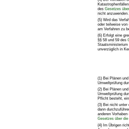
Katastrophenfällen
des
Gesetzes über
nicht anzuwenden.
(5) Wird das Verf
oder teilweise von
am Verfahren zu be
(6) Erfolgt eine g
§§ 58 und 59 des
Staatsministerium 
unverzüglich in Ke
(1) Bei Plänen und
Umweltprüfung dur
(2) Bei Plänen und
Umweltprüfung durc
Pflicht besteht, e
(3) Bei nicht unte
dann durchzuführen
anderen Vorhaben 
Gesetzes über die 
(4) Im Übrigen ric