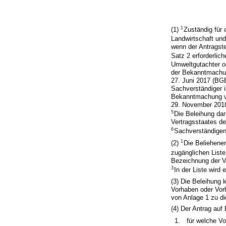
1
(1)
Zuständig für
Landwirtschaft un
wenn der Antragste
Satz 2 erforderlic
Umweltgutachter o
der Bekanntmachun
27. Juni 2017 (BGB
Sachverständiger 
Bekanntmachung vo
29. November 2018 
5
Die Beleihung da
Vertragsstaates d
6
Sachverständigen
1
(2)
Die Beliehenen
zugänglichen Liste
Bezeichnung der Vo
3
In der Liste wird
(3) Die Beleihung
Vorhaben oder Vor
von Anlage 1 zu d
(4) Der Antrag au
1.
für welche Vo