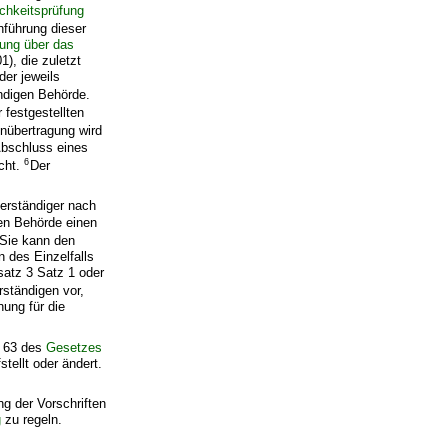
chkeitsprüfung
hführung dieser
ung über das
), die zuletzt
der jeweils
ändigen Behörde.
 festgestellten
nübertragung wird
Abschluss eines
6
cht.
Der
verständiger nach
gen Behörde einen
Sie kann den
 des Einzelfalls
satz 3 Satz 1 oder
ständigen vor,
ung für die
s 63 des
Gesetzes
tellt oder ändert.
ng der Vorschriften
g
zu regeln.