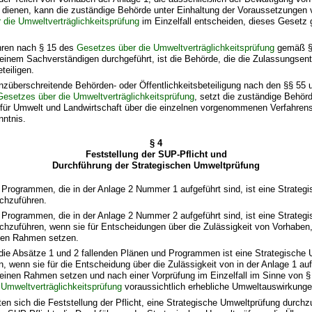
 dienen, kann die zuständige Behörde unter Einhaltung der Voraussetzungen 
 die Umweltverträglichkeitsprüfung
im Einzelfall entscheiden, dieses Gesetz 
ahren nach § 15 des
Gesetzes über die Umweltverträglichkeitsprüfung
gemäß § 
 einem Sachverständigen durchgeführt, ist die Behörde, die die Zulassungsents
teiligen.
renzüberschreitende Behörden- oder Öffentlichkeitsbeteiligung nach den §§ 55
Gesetzes über die Umweltverträglichkeitsprüfung
, setzt die zuständige Behör
für Umwelt und Landwirtschaft über die einzelnen vorgenommenen Verfahrenss
nntnis.
§ 4
Feststellung der SUP-Pflicht und
Durchführung der Strategischen Umweltprüfung
 Programmen, die in der Anlage 2 Nummer 1 aufgeführt sind, ist eine Strateg
chzuführen.
 Programmen, die in der Anlage 2 Nummer 2 aufgeführt sind, ist eine Strateg
hzuführen, wenn sie für Entscheidungen über die Zulässigkeit von Vorhaben,
inen Rahmen setzen.
r die Absätze 1 und 2 fallenden Plänen und Programmen ist eine Strategische
, wenn sie für die Entscheidung über die Zulässigkeit von in der Anlage 1 au
einen Rahmen setzen und nach einer Vorprüfung im Einzelfall im Sinne von §
Umweltverträglichkeitsprüfung
voraussichtlich erhebliche Umweltauswirkung
hten sich die Feststellung der Pflicht, eine Strategische Umweltprüfung durchz