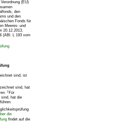
r Verordnung (EU)
insamen
alfonds, den
aums und den
äischen Fonds für
hen Meeres- und
m 20.12.2013,
46 (ABl. L 193 vom
rüfung
üfung
ichnet sind, ist
eichnet sind, hat
2
hren.
Für
sind, hat die
führen.
glichkeitsprüfung
ber die
fung
findet auf die