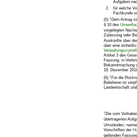
Aufgaben nac
2.
für welche Vo
Fachkunde ver
1
(5)
Dem Antrag si
§ 10 des
Umweltau
vorgelegten Nachw
Zulassung oder B
Auskünfte über de
über eine einheitl
Verwaltungszustell
Artikel 3 des Gese
Fassung, in Verbi
Bekanntmachung vo
18. Dezember 2018 
1
(6)
Für die Rückn
Beliehene ist ver
Landwirtschaft und
1
Die vom Vorhaben
übertragenen Aufga
Umständen, nament
Vorschriften der
Ho
geltenden Fassung