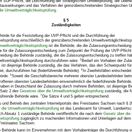
 SUP-Pflicht, die Durchführung der Strategischen Umweltprüfung, die Über
tauswirkungen und das Verfahren der grenzüberschreitenden Strategischen 
ie Umweltverträglichkeitsprüfung
.
§ 5
Zuständigkeiten
örde für die Feststellung der UVP-Pflicht und die Durchführung der
eitsprüfung einschließlich der grenzüberschreitenden Umweltverträglichkeit
weltverträglichkeitsprüfung
ist die Behörde, die die Zulassungsentscheidung t
 für die Zulassungsentscheidung zum Zeitpunkt der Prüfung der UVP-Pflicht 
cheidung die Behörde zuständig, die die Zulassungsentscheidung zu treffen hä
3
ltverträglichkeitsprüfung durchzuführen wäre.
Bedarf ein Vorhaben der Zul
ist diejenige Behörde zuständig, die das Verfahren, das den Schwerpunkt fü
4
et, durchzuführen hat (federführende Behörde).
In Zweifelsfällen entscheidet
5
hörde.
Soweit die Geschäftsbereiche mehrerer oberster Landesbehörden betro
roffenen obersten Landesbehörden einvernehmlich die federführende Behörde
haben in Deutschland der Zulassung durch mehrere Behörden, ist diejenige 
 Satz 2 des
Gesetzes über die Umweltverträglichkeitsprüfung
zuständig, die f
7
führende Behörde wäre.
Die Sätze 4 und 5 gelten entsprechend.
 und Betrieb des zentralen Internetportals des Freistaates Sachsen nach § 
 die Umweltverträglichkeitsprüfung
ist das Landesamt für Umwelt, Landwirtsc
ch Absatz 1 zuständige Behörde veröffentlicht die nach dem
Gesetz über die
eitsprüfung
zugänglich zu machenden Informationen und Unterlagen auf dem 
 Freistaates Sachsen.
e Behörde kann im Einvernehmen mit dem Vorhabenträger die Durchführung 