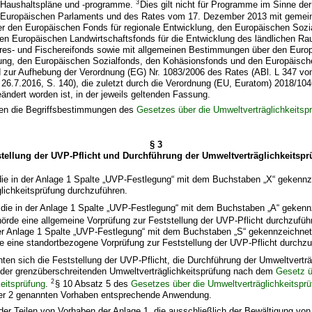
3
 Haushaltspläne und -programme.
Dies gilt nicht für Programme im Sinne de
s Europäischen Parlaments und des Rates vom 17. Dezember 2013 mit geme
 den Europäischen Fonds für regionale Entwicklung, den Europäischen Sozi
en Europäischen Landwirtschaftsfonds für die Entwicklung des ländlichen R
es- und Fischereifonds sowie mit allgemeinen Bestimmungen über den Europ
lung, den Europäischen Sozialfonds, den Kohäsionsfonds und den Europäisc
d zur Aufhebung der Verordnung (EG) Nr. 1083/2006 des Rates (ABl. L 347 vo
26.7.2016, S. 140), die zuletzt durch die Verordnung (EU, Euratom) 2018/10
eändert worden ist, in der jeweils geltenden Fassung.
lten die Begriffsbestimmungen des
Gesetzes über die Umweltverträglichkeitsp
§ 3
stellung der UVP-Pflicht und Durchführung der Umweltverträglichkeitspr
die in der Anlage 1 Spalte „UVP-Festlegung“ mit dem Buchstaben „X“ gekennze
lichkeitsprüfung durchzuführen.
 die in der Anlage 1 Spalte „UVP-Festlegung“ mit dem Buchstaben „A“ gekennz
örde eine allgemeine Vorprüfung zur Feststellung der UVP-Pflicht durchzufü
er Anlage 1 Spalte „UVP-Festlegung“ mit dem Buchstaben „S“ gekennzeichnet 
 eine standortbezogene Vorprüfung zur Feststellung der UVP-Pflicht durchzu
hten sich die Feststellung der UVP-Pflicht, die Durchführung der Umweltverträ
 der grenzüberschreitenden Umweltverträglichkeitsprüfung nach dem
Gesetz ü
2
eitsprüfung
.
§ 10 Absatz 5 des
Gesetzes über die Umweltverträglichkeitsprü
er 2 genannten Vorhaben entsprechende Anwendung.
der Teilen von Vorhaben der Anlage 1, die ausschließlich der Bewältigung von