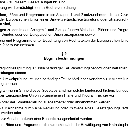
lage 2 zu diesem Gesetz aufgeführt sind.
erung wird ermächtigt, durch Rechtsverordnung
aben, Pläne und Programme in die Anlagen 1 und 2 aufzunehmen, die auf Gru
der Europäischen Union einer Umweltverträglichkeitsprüfung oder Strategisc
n sind,
ngen zu den in den Anlagen 1 und 2 aufgeführten Vorhaben, Plänen und Prog
 Bundes oder der Europäischen Union anzupassen sowie
äne und Programme unter Beachtung von Rechtsakten der Europäischen Uni
d 2 herauszunehmen.
§ 2
Begriffsbestimmungen
räglichkeitsprüfung ist unselbständiger Teil verwaltungsbehördlicher Verfahren
idungen dienen.
he Umweltprüfung ist unselbständiger Teil behördlicher Verfahren zur Aufstell
rogrammen.
gramme im Sinne dieses Gesetzes sind nur solche landesrechtlichen, bundes
der Europäischen Union vorgesehenen Pläne und Programme, die von
e oder der Staatsregierung ausgearbeitet oder angenommen werden,
e zur Annahme durch eine Regierung oder im Wege eines Gesetzgebungsverf
t werden oder
n zur Annahme durch eine Behörde ausgearbeitet werden.
 Pläne und Programme, die ausschließlich der Bewältigung von Katastrophe