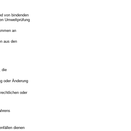
nd von bindenden
hen Umweltprüfung
rammen an
on aus den
, die
ung oder Änderung
rechtlichen oder
ahrens
nfällen dienen