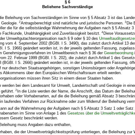
§ 6
Beliehene Sachverständige
 die Beleihung von Sachverständigen im Sinne von § 5 Absatz 3 ist das Land
2
3
d Geologie.
Antragsberechtigt sind natürliche und juristische Personen.
Die 
ller die für die selbstständige Wahrnehmung der Aufgaben nach § 5 Absatz 3
4
he Fachkunde, Unabhängigkeit und Zuverlässigkeit besitzt.
Diese Voraussetzun
der Umweltgutachterorganisation nach § 9 oder § 10 des
Umweltauditgesetze
g vom 4. September 2002 (BGBl. I S. 3490), das zuletzt durch Artikel 13 
l. I S. 1966) geändert worden ist, in der jeweils geltenden Fassung, zugelass
in Genehmigungsverfahren im Umweltbereich nach § 36 der
Gewerbeordnung
m 22. Februar 1999 (BGBl. I S. 202), die zuletzt durch Artikel 1 des Geset
(BGBl. I S. 2666) geändert worden ist, in der jeweils geltenden Fassung, öffent
rf nur deutschen Staatsangehörigen, sonstigen Unionsbürgern oder Angehörig
es Abkommens über den Europäischen Wirtschaftsraum erteilt werden.
organisationen müssen ihren Sitz in einem dieser Staaten haben.
 werden bei dem Landesamt für Umwelt, Landwirtschaft und Geologie in einer 
2
 geführt.
In die Liste werden der Name, die Anschrift, das Datum der Beleihu
rhaben oder Vorhabenarten, auf die die Beleihung gemäß Absatz 3 beschränkt
 ein laufendes Verfahren zur Rücknahme oder zum Widerruf der Beleihung verm
 kann auf die Wahrnehmung der Aufgaben nach § 5 Absatz 3 Satz 1 oder Satz
habenarten im Sinne von Anlage 1 des
Gesetzes über die Umweltverträglichke
iesem Gesetz beschränkt werden.
f Beleihung muss Angaben dazu enthalten,
rhaben, die der Umweltverträglichkeitsprüfung unterliegen, die Beleihung zu