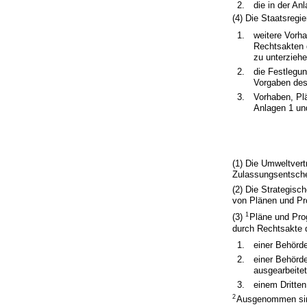
2.
die in der An
(4) Die Staatsregi
1.
weitere Vorh
Rechtsakten 
zu unterziehe
2.
die Festlegu
Vorgaben des
3.
Vorhaben, Pl
Anlagen 1 un
(1) Die Umweltvert
Zulassungsentsche
(2) Die Strategisc
von Plänen und P
1
(3)
Pläne und Pro
durch Rechtsakte 
1.
einer Behörd
2.
einer Behörd
ausgearbeite
3.
einem Dritte
2
Ausgenommen sind