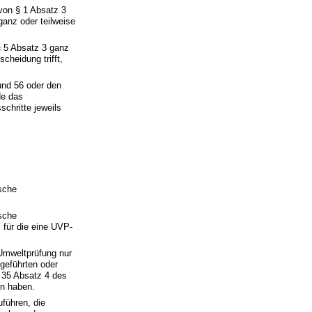
von § 1 Absatz 3
ganz oder teilweise
5 Absatz 3 ganz
cheidung trifft,
 und 56 oder den
de das
chritte jeweils
ische
ische
 für die eine UVP-
 Umweltprüfung nur
fgeführten oder
 35 Absatz 4 des
en haben.
uführen, die