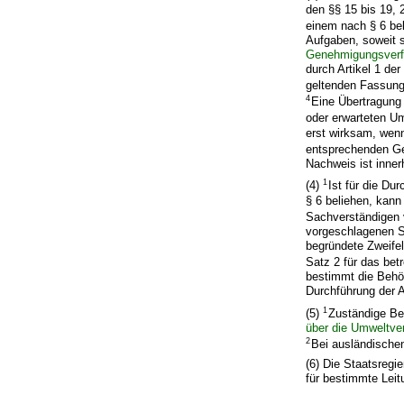
den §§ 15 bis 19,
einem nach § 6 be
Aufgaben, soweit s
Genehmigungsverf
durch Artikel 1 de
geltenden Fassun
4
Eine Übertragung 
oder erwarteten 
erst wirksam, wen
entsprechenden Ge
Nachweis ist inner
1
(4)
Ist für die Du
§ 6 beliehen, kan
Sachverständigen
vorgeschlagenen S
begründete Zweife
Satz 2 für das bet
bestimmt die Behö
Durchführung der 
1
(5)
Zuständige Be
über die Umweltver
2
Bei ausländische
(6) Die Staatsregi
für bestimmte Lei