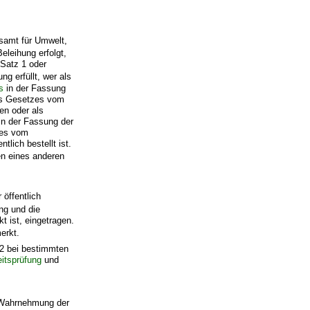
esamt für Umwelt,
Beleihung erfolgt,
 Satz 1 oder
g erfüllt, wer als
s
in der Fassung
des Gesetzes vom
en oder als
in der Fassung der
zes vom
lich bestellt ist.
en eines anderen
öffentlich
ng und die
 ist, eingetragen.
erkt.
 2 bei bestimmten
itsprüfung
und
r Wahrnehmung der