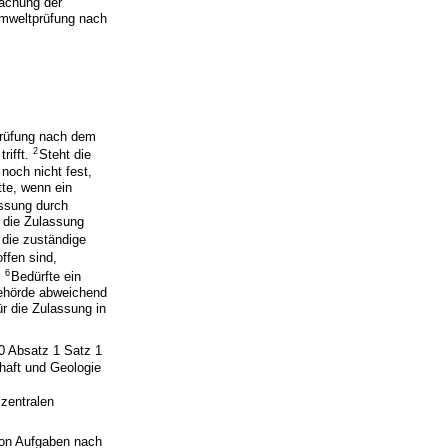
wachung der
Umweltprüfung nach
sprüfung nach dem
2
rifft.
Steht die
noch nicht fest,
tte, wenn ein
assung durch
r die Zulassung
 die zuständige
ffen sind,
6
.
Bedürfte ein
Behörde abweichend
ür die Zulassung in
20 Absatz 1 Satz 1
haft und Geologie
zentralen
von Aufgaben nach