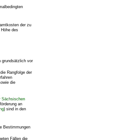
malbedingten
samtkosten der zu
e Höhe des
grundsätzlich vor
 die Rangfolge der
rfahren
sowie die
r Sächsischen
förderung an
ng
) sind in den
ie Bestimmungen
neten Fällen die