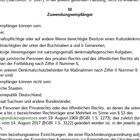
III
Zuwendungsempfänger
mpfänger können sein:
er,
altspflichtige oder auf andere Weise berechtigte Besitzer eines Kulturdenkma
llmächtigten der unter den Buchstaben a und b Genannten,
tzige Vereinigungen mit satzungsgemäß denkmalpflegerischen Aufgaben,
ige juristische Personen des privaten Rechts und des öffentlichen Rechts als
n der Fortbildung nach Ziffer II Nummer 6,
on unteren Denkmalschutzbehörden für Maßnahmen nach Ziffer II Nummer 9, 
er sind.
pfänger können nicht sein:
sche Staaten,
esrepublik Deutschland,
staat Sachsen und andere Bundesländer,
he Personen des Privatrechts oder des öffentlichen Rechts, an denen die unt
e a bis c bezeichneten Rechtsträger eine Mehrheit im Sinne von § 53 des
sgrundsätzegesetzes
vom 19. August 1969 (BGBl. I S. 1273), das zuletzt dur
 vom 14. August 2017 (BGBl. I S. 3122) geändert worden ist, in der jeweils 
n,
men beziehungsweise Einrichtungen, die einer Rückforderungsanordnung auf
 Beschlusses der Europäischen Kommission zur Feststellung der Unzulässigke