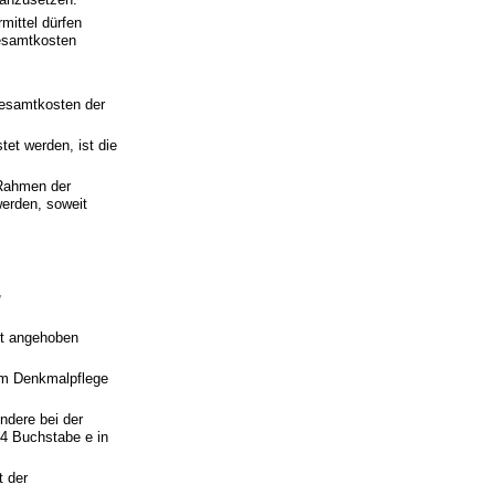
mittel dürfen
Gesamtkosten
Gesamtkosten der
tet werden, ist die
.
 Rahmen der
erden, soweit
,
.
nt angehoben
mm Denkmalpflege
ndere bei der
4 Buchstabe e in
t der