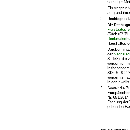
sonstiger Ma
Ein Anspruch
aufgrund ihr
2.
Rechtsgrundl
Die Rechtsgru
Freistaates 
(SächsGVBl. S
Denkmalschu
Haushaltes d
Darüber hina
der
Sächsisc
S. 153), die
worden ist, i
insbesonder
SDr. S. S 226
worden ist, z
in der jewei
3.
Soweit die Zu
Europäischen 
Nr. 651/2014
Fassung der V
geltenden Fa