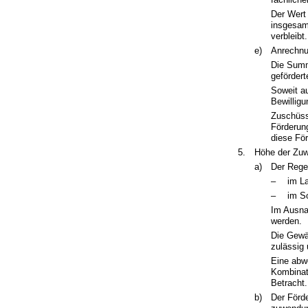
Der Wert 
insgesam
verbleibt.
e)
Anrechnu
Die Summ
gefördert
Soweit au
Bewillig
Zuschüss
Förderun
diese Fö
5.
Höhe der Zu
a)
Der Rege
–
im L
–
im S
Im Ausna
werden.
Die Gewä
zulässig
Eine abw
Kombinat
Betracht.
b)
Der Förd