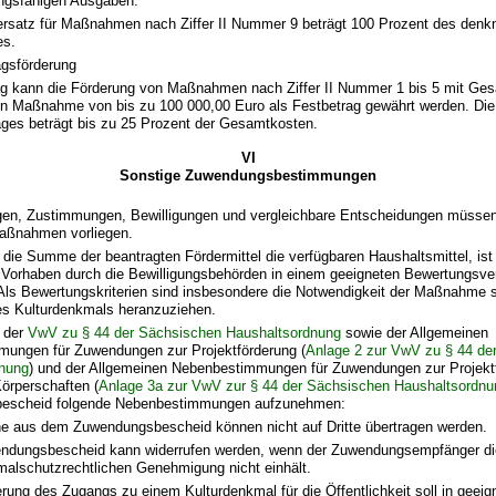
gsfähigen Ausgaben.
ersatz für Maßnahmen nach Ziffer II Nummer 9 beträgt 100 Prozent des denk
es.
agsförderung
ag kann die Förderung von Maßnahmen nach Ziffer II Nummer 1 bis 5 mit Ge
en Maßnahme von bis zu 100 000,00 Euro als Festbetrag gewährt werden. Di
ages beträgt bis zu 25 Prozent der Gesamtkosten.
VI
Sonstige Zuwendungsbestimmungen
n, Zustimmungen, Bewilligungen und vergleichbare Entscheidungen müssen 
aßnahmen vorliegen.
 die Summe der beantragten Fördermittel die verfügbaren Haushaltsmittel, ist
n Vorhaben durch die Bewilligungsbehörden in einem geeigneten Bewertungsve
 Als Bewertungskriterien sind insbesondere die Notwendigkeit der Maßnahme 
s Kulturdenkmals heranzuziehen.
 der
VwV zu § 44 der Sächsischen Haushaltsordnung
sowie der Allgemeinen
ungen für Zuwendungen zur Projektförderung (
Anlage 2 zur VwV zu § 44 de
nung
) und der Allgemeinen Nebenbestimmungen für Zuwendungen zur Projekt
rperschaften (
Anlage 3a zur VwV zur § 44 der Sächsischen Haushaltsordnu
escheid folgende Nebenbestimmungen aufzunehmen:
e aus dem Zuwendungsbescheid können nicht auf Dritte übertragen werden.
ndungsbescheid kann widerrufen werden, wenn der Zuwendungsempfänger d
malschutzrechtlichen Genehmigung nicht einhält.
rung des Zugangs zu einem Kulturdenkmal für die Öffentlichkeit soll in geeig