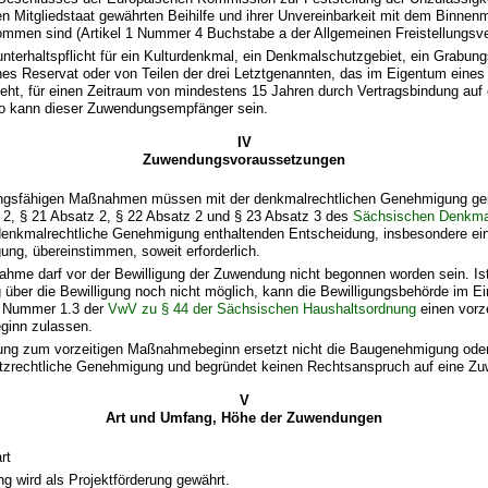
 Mitgliedstaat gewährten Beihilfe und ihrer Unvereinbarkeit mit dem Binnenm
mmen sind (Artikel 1 Nummer 4 Buchstabe a der Allgemeinen Freistellungsve
nterhaltspflicht für ein Kulturdenkmal, ein Denkmalschutzgebiet, ein Grabung
hes Reservat oder von Teilen der drei Letztgenannten, das im Eigentum eine
ht, für einen Zeitraum von mindestens 15 Jahren durch Vertragsbindung auf 
so kann dieser Zuwendungsempfänger sein.
IV
Zuwendungsvoraussetzungen
ngsfähigen Maßnahmen müssen mit der denkmalrechtlichen Genehmigung g
 2, § 21 Absatz 2, § 22 Absatz 2 und § 23 Absatz 3 des
Sächsischen Denkma
 denkmalrechtliche Genehmigung enthaltenden Entscheidung, insbesondere ei
ng, übereinstimmen, soweit erforderlich.
ahme darf vor der Bewilligung der Zuwendung nicht begonnen worden sein. Ist
über die Bewilligung noch nicht möglich, kann die Bewilligungsbehörde im Ein
 Nummer 1.3 der
VwV zu § 44 der Sächsischen Haushaltsordnung
einen vorze
inn zulassen.
ng zum vorzeitigen Maßnahmebeginn ersetzt nicht die Baugenehmigung ode
zrechtliche Genehmigung und begründet keinen Rechtsanspruch auf eine Z
V
Art und Umfang, Höhe der Zuwendungen
rt
g wird als Projektförderung gewährt.