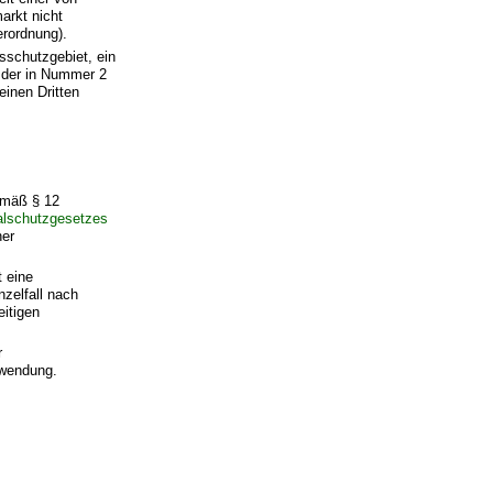
arkt nicht
rordnung).
sschutzgebiet, ein
s der in Nummer 2
einen Dritten
emäß § 12
lschutzgesetzes
ner
 eine
zelfall nach
itigen
r
uwendung.