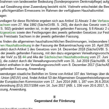
ßnahmen von landesweiter Bedeutung (Sonderprogramm Denkmalpflege) aufg
 auf Gewährung einer Zuwendung besteht nicht. Vielmehr entscheidet die Bew
es pflichtgemäßen Ermessens im Rahmen der verfügbaren Haushaltsmittel.
agen
ndlagen für diese Richtlinie ergeben sich aus Artikel 11 Absatz 3 der
Verfass
Sachsen
vom 27. Mai 1992 (SächsGVBl. S. 243), die durch das Gesetz vom 11
. 502) geändert worden ist, in der jeweils geltenden Fassung, § 8 Absatz 2
tzgesetzes
sowie den Festlegungen des jeweils geltenden Gesetzes zur Fest
es Freistaats Sachsen in der jeweils geltenden Fassung.
us finden die allgemeinen haushaltsrechtlichen Bestimmungen, insbesondere
hen Haushaltsordnung
in der Fassung der Bekanntmachung vom 10. April 20
 zuletzt durch Artikel 1 des Gesetzes vom 14. Dezember 2018 (SächsGVBl. S.
n der jeweils geltenden Fassung, mit den dazu ergangenen Verwaltungsvorschr
e der VwV zu §§
44
und 44a der
Sächsischen Haushaltsordnung
vom 27. Juni
), die zuletzt durch die Verwaltungsvorschrift vom 31. Juli 2019 (SächsABl. 
uletzt enthalten in der Verwaltungsvorschrift vom 8. Dezember 2017 (SächsAB
ls geltenden Fassung, Anwendung.
wendungen staatliche Beihilfen im Sinne von Artikel 107 des Vertrags über di
Union (AEUV) sind, findet Artikel 53 der Allgemeinen Gruppenfreistellungsve
 der Europäischen Kommission vom 17. Juni 2014 (ABl. L 187 vom 26.6.2014, 
erordnung (EU) 2017/1084 vom 14. Juni 2017 (ABl. L 156 vom 20.6.2017, S. 1
ssung, Anwendung.
II
Gegenstand der Förderung