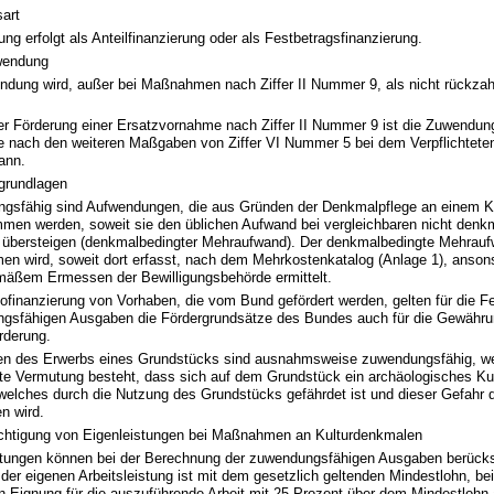
art
ung erfolgt als Anteilfinanzierung oder als Festbetragsfinanzierung.
wendung
ndung wird, außer bei Maßnahmen nach Ziffer II Nummer 9, als nicht rückza
der Förderung einer Ersatzvornahme nach Ziffer II Nummer 9 ist die Zuwendu
ie nach den weiteren Maßgaben von Ziffer VI Nummer 5 bei dem Verpflichteten
ann.
rundlagen
gsfähig sind Aufwendungen, die aus Gründen der Denkmalpflege an einem K
men werden, soweit sie den üblichen Aufwand bei vergleichbaren nicht denk
 übersteigen (denkmalbedingter Mehraufwand). Der denkmalbedingte Mehrauf
n wird, soweit dort erfasst, nach dem Mehrkostenkatalog (Anlage 1), anson
emäßem Ermessen der Bewilligungsbehörde ermittelt.
ofinanzierung von Vorhaben, die vom Bund gefördert werden, gelten für die F
gsfähigen Ausgaben die Fördergrundsätze des Bundes auch für die Gewähru
rderung.
en des Erwerbs eines Grundstücks sind ausnahmsweise zuwendungsfähig, w
te Vermutung besteht, dass sich auf dem Grundstück ein archäologisches Ku
, welches durch die Nutzung des Grundstücks gefährdet ist und dieser Gefahr
n wird.
chtigung von Eigenleistungen bei Maßnahmen an Kulturdenkmalen
stungen können bei der Berechnung der zuwendungsfähigen Ausgaben berücks
der eigenen Arbeitsleistung ist mit dem gesetzlich geltenden Mindestlohn, be
en Eignung für die auszuführende Arbeit mit 25 Prozent über dem Mindestlohn