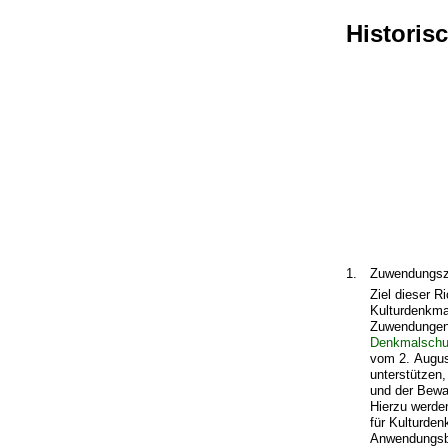
Historis
1.
Zuwendungs
Ziel dieser R
Kulturdenkmal
Zuwendungen 
Denkmalschu
vom 2. Augus
unterstützen
und der Bewa
Hierzu werde
für Kulturden
Anwendungsbe