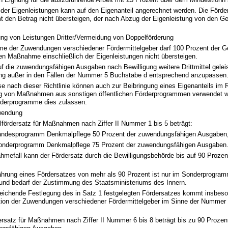
der Eigenleistungen kann auf den Eigenanteil angerechnet werden. Die Förder
t den Betrag nicht übersteigen, der nach Abzug der Eigenleistung von den 
ng von Leistungen Dritter/Vermeidung von Doppelförderung
e der Zuwendungen verschiedener Fördermittelgeber darf 100 Prozent der 
en Maßnahme einschließlich der Eigenleistungen nicht übersteigen.
f die zuwendungsfähigen Ausgaben nach Bewilligung weitere Drittmittel geleis
ung außer in den Fällen der Nummer 5 Buchstabe d entsprechend anzupassen
e nach dieser Richtlinie können auch zur Beibringung eines Eigenanteils im
g von Maßnahmen aus sonstigen öffentlichen Förderprogrammen verwendet w
rderprogramme dies zulassen.
wendung
lfördersatz für Maßnahmen nach Ziffer II Nummer 1 bis 5 beträgt:
andesprogramm Denkmalpflege 50 Prozent der zuwendungsfähigen Ausgaben
onderprogramm Denkmalpflege 75 Prozent der zuwendungsfähigen Ausgaben
hmefall kann der Fördersatz durch die Bewilligungsbehörde bis auf 90 Proze
hrung eines Fördersatzes von mehr als 90 Prozent ist nur im Sonderprogra
 und bedarf der Zustimmung des Staatsministeriums des Innern.
eichende Festlegung des in Satz 1 festgelegten Fördersatzes kommt insbeso
ion der Zuwendungen verschiedener Fördermittelgeber im Sinne der Nummer 
ersatz für Maßnahmen nach Ziffer II Nummer 6 bis 8 beträgt bis zu 90 Prozen