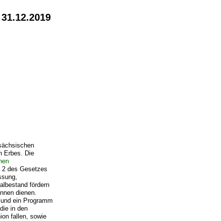
 31.12.2019
 sächsischen
n Erbes. Die
hen
l 2 des Gesetzes
ssung,
albestand fördern
nnen dienen.
 und ein Programm
die in den
n fallen, sowie