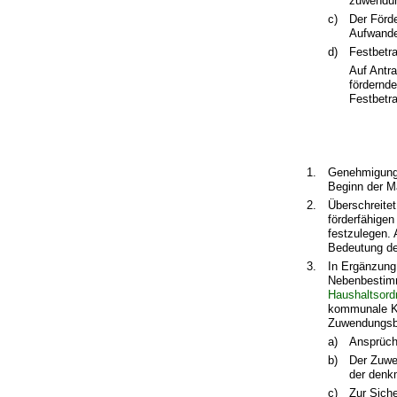
zuwendun
c)
Der Förd
Aufwand
d)
Festbetr
Auf Antr
fördernd
Festbetr
1.
Genehmigunge
Beginn der M
2.
Überschreitet
förderfähige
festzulegen.
Bedeutung de
3.
In Ergänzung
Nebenbestimm
Haushaltsord
kommunale Kö
Zuwendungsb
a)
Ansprüch
b)
Der Zuwe
der denk
c)
Zur Siche