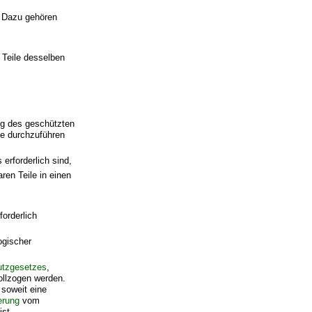
 Dazu gehören
Teile desselben
ung des geschützten
de durchzuführen
erforderlich sind,
n Teile in einen
orderlich
ogischer
tzgesetzes
,
llzogen werden.
soweit eine
erung
vom
ist.