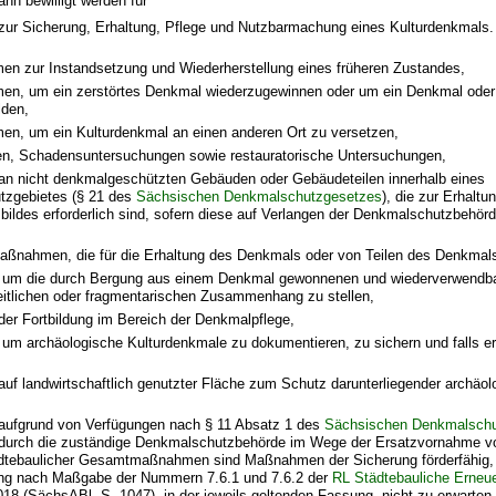
nn bewilligt werden für
r Sicherung, Erhaltung, Pflege und Nutzbarmachung eines Kulturdenkmals.
n zur Instandsetzung und Wiederherstellung eines früheren Zustandes,
n, um ein zerstörtes Denkmal wiederzugewinnen oder um ein Denkmal oder 
lden,
n, um ein Kulturdenkmal an einen anderen Ort zu versetzen,
, Schadensuntersuchungen sowie restauratorische Untersuchungen,
 nicht denkmalgeschützten Gebäuden oder Gebäudeteilen innerhalb eines
zgebietes (§ 21 des
Sächsischen Denkmalschutzgesetzes
), die zur Erhalt
bildes erforderlich sind, sofern diese auf Verlangen der Denkmalschutzbehör
aßnahmen, die für die Erhaltung des Denkmals oder von Teilen des Denkmals 
m die durch Bergung aus einem Denkmal gewonnenen und wiederverwendbare
itlichen oder fragmentarischen Zusammenhang zu stellen,
r Fortbildung im Bereich der Denkmalpflege,
m archäologische Kulturdenkmale zu dokumentieren, zu sichern und falls erf
f landwirtschaftlich genutzter Fläche zum Schutz darunterliegender archäol
fgrund von Verfügungen nach § 11 Absatz 1 des
Sächsischen Denkmalschu
 durch die zuständige Denkmalschutzbehörde im Wege der Ersatzvornahme vo
ädtebaulicher Gesamtmaßnahmen sind Maßnahmen der Sicherung förderfähig, 
ng nach Maßgabe der Nummern 7.6.1 und 7.6.2 der
RL Städtebauliche Erneu
18 (SächsABl. S. 1047), in der jeweils geltenden Fassung, nicht zu erwarten 