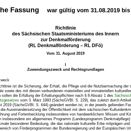
che Fassung
war gültig vom 31.08.2019 bis
Richtlinie
des Sächsischen Staatsministeriums des Innern
zur Denkmalförderung
(RL Denkmalförderung – RL DFö)
Vom 31. August 2019
I
Zuwendungszweck und Rechtsgrundlagen
zweck
ichtlinie ist die Sicherung, der Erhalt, die Pflege und die Nutzbarmachung der
e sowie des mit diesen verbundenen materiellen und immateriellen kulturelle
sollen die Erfüllung der Erhaltungspflichten nach § 8 Absatz 1 des
Sächsisc
tzgesetzes
vom 3. März 1993 (SächsGVBl. S. 229), das zuletzt durch Artike
t 2019 (SächsGVBl. S. 644) geändert worden ist, in der jeweils geltenden Fa
, die Auseinandersetzung der Öffentlichkeit mit dem sächsischen Kulturdenkm
hrung und Fortentwicklung insbesondere von handwerklichem Wissen und Kö
n insbesondere ein allgemeines Programm (Landesprogramm Denkmalpflege)
kmale besonderer Bedeutung, die das nationale kulturelle Erbe mitprägen und 
reich von Förderprogrammen der Bundesregierung und der Europäischen Unio