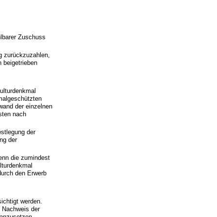
hlbarer Zuschuss
ng zurückzuzahlen,
 beigetrieben
ulturdenkmal
malgeschützten
wand der einzelnen
sten nach
estlegung der
ng der
enn die zumindest
lturdenkmal
 durch den Erwerb
ichtigt werden.
i Nachweis der
 anzusetzen.