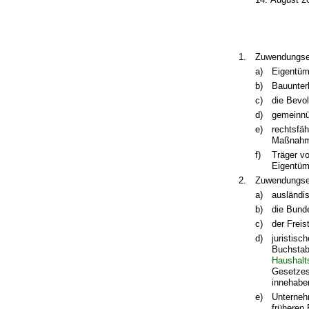
1.
Zuwendungse
a)
Eigentüm
b)
Bauunterh
c)
die Bevo
d)
gemeinnü
e)
rechtsfäh
Maßnahme
f)
Träger v
Eigentüm
2.
Zuwendungsem
a)
ausländi
b)
die Bund
c)
der Frei
d)
juristisc
Buchstab
Haushalt
Gesetzes
innehabe
e)
Unterneh
früheren