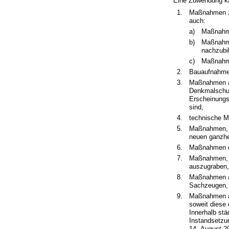
Eine Zuwendung ka
1.
Maßnahmen zu
auch:
a)
Maßnahme
b)
Maßnahme
nachzubi
c)
Maßnahme
2.
Bauaufnahmen
3.
Maßnahmen an
Denkmalschut
Erscheinungs
sind,
4.
technische M
5.
Maßnahmen, u
neuen ganzhe
6.
Maßnahmen de
7.
Maßnahmen, u
auszugraben,
8.
Maßnahmen au
Sachzeugen,
9.
Maßnahmen au
soweit diese
Innerhalb st
Instandsetzu
14. August 20