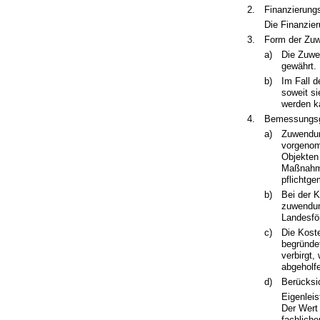
2.
Finanzierungs
Die Finanzier
3.
Form der Zu
a)
Die Zuwe
gewährt.
b)
Im Fall 
soweit s
werden k
4.
Bemessungsg
a)
Zuwendun
vorgenom
Objekten
Maßnahme
pflichtg
b)
Bei der K
zuwendun
Landesfö
c)
Die Kost
begründe
verbirgt
abgeholfe
d)
Berücksi
Eigenlei
Der Wert 
fachlich