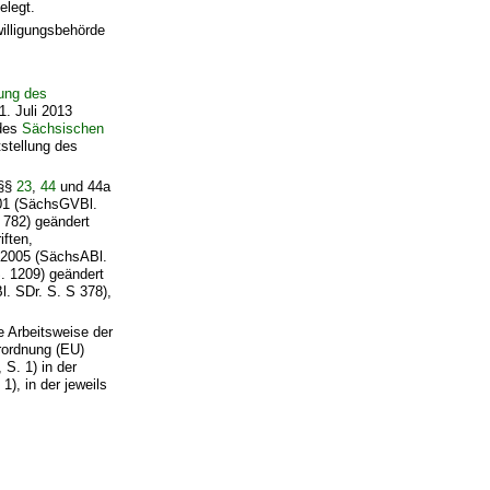
elegt.
illigungsbehörde
ung des
. Juli 2013
 des
Sächsischen
stellung des
 §§
23
,
44
und 44a
01 (SächsGVBl.
 782) geändert
iften,
 2005 (SächsABl.
S. 1209) geändert
l. SDr. S. S 378),
e Arbeitsweise der
rordnung (EU)
S. 1) in der
), in der jeweils