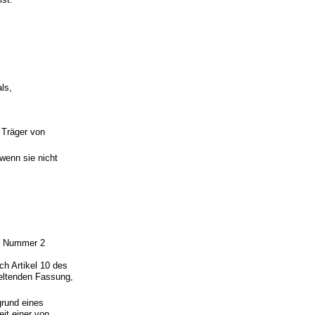
ls,
 Träger von
wenn sie nicht
er Nummer 2
ch Artikel 10 des
geltenden Fassung,
grund eines
it einer von