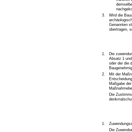
demselben
nachgeko
3.
Wird die Bauu
archäologisc
Genannten ste
übertragen, 
1.
Die zuwendu
Absatz 1 und
oder der die
Baugenehmigu
2.
Mit der Maßn
Entscheidung 
Maßgabe der
Maßnahmebeg
Die Zustimmu
denkmalschut
1.
Zuwendungsa
Die Zuwendun