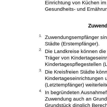
Einrichtung von Küchen im
Gesundheits- und Ernährun
Zuwend
1.
Zuwendungsempfänger sind 
Städte (Erstempfänger).
2.
Die Landkreise können di
Träger von Kindertagesein
Kindertagespflegestellen (L
3.
Die Kreisfreien Städte kön
Kindertageseinrichtungen u
(Letztempfänger) weiterleit
4.
In begründeten Ausnahmefä
Zuwendung auch an Grund
Grundstück dinglich Berecht