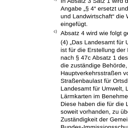
In Absatz 3 Satz 1 wird 
Angabe „§ 4“ ersetzt un
und Landwirtschaft“ die 
eingefügt.
c)
Absatz 4 wird wie folgt g
(4) „Das Landesamt für 
ist für die Erstellung d
nach § 47c Absatz 1 de
die zuständige Behörde
Hauptverkehrsstraßen v
Straßenbaulast für Orts
Landesamt für Umwelt, La
Lärmkarten im Benehmen
Diese haben die für die
soweit vorhanden, zu übe
Zuständigkeit der Geme
Bundes-Immissionsschut