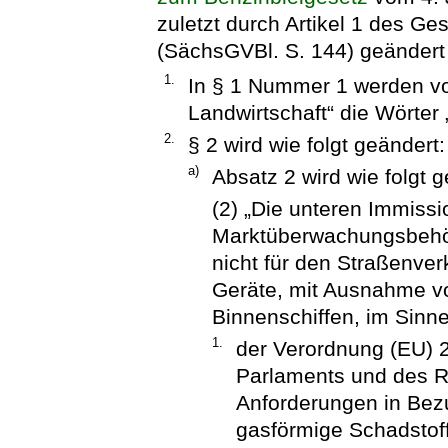
zuletzt durch Artikel 1 des G
(SächsGVBl. S. 144) geändert w
1.
In § 1 Nummer 1 werden v
Landwirtschaft“ die Wörter 
2.
§ 2 wird wie folgt geändert:
a)
Absatz 2 wird wie folgt g
(2) „Die unteren Immiss
Marktüberwachungsbehör
nicht für den Straßenve
Geräte, mit Ausnahme v
Binnenschiffen, im Sinn
1.
der Verordnung (EU) 
Parlaments und des R
Anforderungen in Bez
gasförmige Schadstoff