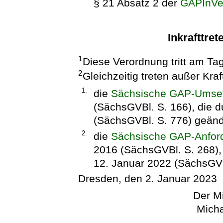
§ 21 Absatz 2 der
GAPInVe
Inkrafttret
1
Diese Verordnung tritt am Ta
2
Gleichzeitig treten außer Kraf
1.
die
Sächsische GAP-Umse
(SächsGVBl. S. 166), die d
(SächsGVBl. S. 776) geände
2.
die
Sächsische GAP-Anfor
2016 (SächsGVBl. S. 268),
12. Januar 2022 (SächsGVBl
Dresden, den 2. Januar 2023
Der Mi
Micha