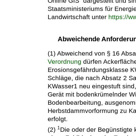
Online GIS“ dargestellt und si
Staatsministeriums für Energi
Landwirtschaft unter
https://w
Abweichende Anforderun
(1) Abweichend von § 16 Absa
Verordnung
dürfen Ackerfläche
Erosionsgefährdungsklasse KW
Schläge, die nach Absatz 2 Sa
KWasser1 neu eingestuft sind
Gerät mit bodenkrümelnder Wi
Bodenbearbeitung, ausgenom
Herbstdammvorformung zu Kart
erfolgt.
1
(2)
Die oder der Begünstigte 