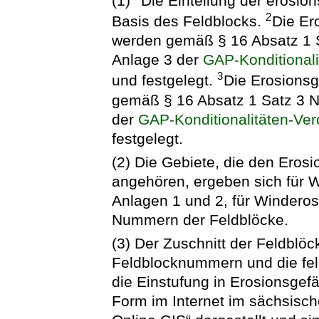
(1)
Die Einteilung der erosion
2
Basis des Feldblocks.
Die Er
werden gemäß § 16 Absatz 1 
Anlage 3 der
GAP-Konditional
3
und festgelegt.
Die Erosions
gemäß § 16 Absatz 1 Satz 3 N
der
GAP-Konditionalitäten-Ve
festgelegt.
(2) Die Gebiete, die den Ero
angehören, ergeben sich für 
Anlagen 1 und 2, für Windero
Nummern der Feldblöcke.
(3) Der Zuschnitt der Feldblöc
Feldblocknummern und die fe
die Einstufung in Erosionsgef
Form im Internet im sächsisc