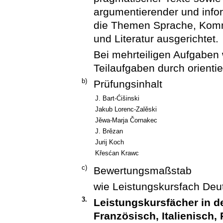
argumentierender und infor
die Themen Sprache, Komm
und Literatur ausgerichtet.
Bei mehrteiligen Aufgaben
Teilaufgaben durch orient
b)
Prüfungsinhalt
J. Bart-Ćišinski
Jakub Lorenc-Zalěski
Jěwa-Marja Čornakec
J. Brězan
Jurij Koch
Křesćan Krawc
c)
Bewertungsmaßstab
wie Leistungskursfach Deu
3.
Leistungskursfächer in 
Französisch, Italienisch,