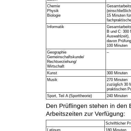
Chemie
Gesamtarbeits
Physik
(einschließlic
Biologie
15 Minuten für
fachpraktisch
Informatik
Gesamtarbeitsz
B und C: 300 
Auswahlzeit),
davon Prüfung
100 Minuten
Geographie
–
Gemeinschaftskunde/
Rechtserziehung/
Wirtschaft
Kunst
300 Minuten
Musik
270 Minuten
zuzüglich 30 
praktischen Pr
Sport, Teil A (Sporttheorie)
240 Minuten
Den Prüflingen stehen in den
Arbeitszeiten zur Verfügung:
Schriftlicher P
Latinum
180 Minuten