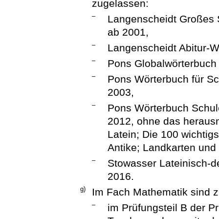
zugelassen:
–
Langenscheidt Großes S
ab 2001,
–
Langenscheidt Abitur-W
–
Pons Globalwörterbuch 
–
Pons Wörterbuch für Sc
2003,
–
Pons Wörterbuch Schul
2012, ohne das heraus
Latein; Die 100 wichtig
Antike; Landkarten und
–
Stowasser Lateinisch-d
2016.
g)
Im Fach Mathematik sind z
–
im Prüfungsteil B der P