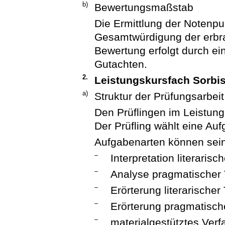
b)
Bewertungsmaßstab
Die Ermittlung der Notenpu
Gesamtwürdigung der erbra
Bewertung erfolgt durch ein
Gutachten.
2.
Leistungskursfach Sorbi
a)
Struktur der Prüfungsarbeit
Den Prüflingen im Leistung
Der Prüfling wählt eine Au
Aufgabenarten können sein
–
Interpretation literarisc
–
Analyse pragmatischer 
–
Erörterung literarischer
–
Erörterung pragmatisch
–
materialgestütztes Ver