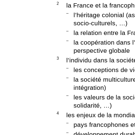
2
la France et la francop
–
l’héritage colonial (
socio-culturels, …)
–
la relation entre la 
–
la coopération dans 
perspective globale
3
l’individu dans la sociét
–
les conceptions de v
–
la société multicultur
intégration)
–
les valeurs de la soci
solidarité, …)
4
les enjeux de la mondia
–
pays francophones et
–
développement durab