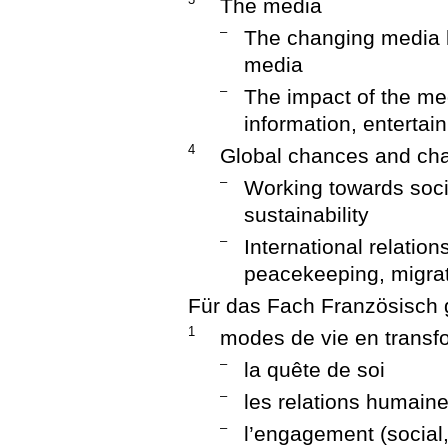
The media
–
The changing media l
media
–
The impact of the med
information, entertai
4
Global chances and ch
–
Working towards soc
sustainability
–
International relation
peacekeeping, migra
Für das Fach Französisch 
1
modes de vie en transf
–
la quête de soi
–
les relations humain
–
l’engagement (social,