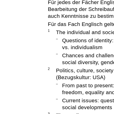
Für jedes der Fächer Engli
Bearbeitung der Schreibauf
auch Kenntnisse zu besti
Für das Fach Englisch gel
1
The individual and soci
–
Questions of identity
vs. individualism
–
Chances and challenge
social diversity, gend
2
Politics, culture, socie
(Bezugskultur: USA)
–
From past to present:
freedom, equality and
–
Current issues: questi
social developments
3