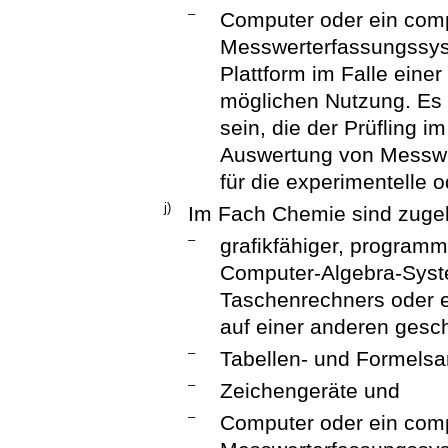
–
Computer oder ein comp
Messwerterfassungssy
Plattform im Falle eine
möglichen Nutzung. Es m
sein, die der Prüfling i
Auswertung von Messwert
für die experimentelle o
j)
Im Fach Chemie sind zuge
–
grafikfähiger, program
Computer-Algebra-Syste
Taschenrechners oder e
auf einer anderen gesc
–
Tabellen- und Formels
–
Zeichengeräte und
–
Computer oder ein comp