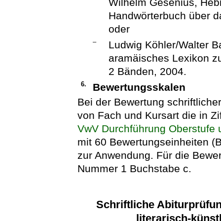
Wilhelm Gesenius, Heb
Handwörterbuch über da
oder
–
Ludwig Köhler/Walter B
aramäisches Lexikon z
2 Bänden, 2004.
6.
Bewertungsskalen
Bei der Bewertung schriftlic
von Fach und Kursart die in Z
VwV Durchführung Oberstufe u
mit 60 Bewertungseinheiten (
zur Anwendung. Für die Bewert
Nummer 1 Buchstabe c.
Schriftliche Abiturprüfu
literarisch-küns