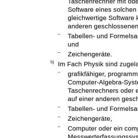
Taschenrechner mit od
Software eines solchen
gleichwertige Software 
anderen geschlossenen
–
Tabellen- und Formelsa
und
–
Zeichengeräte.
h)
Im Fach Physik sind zugel
–
grafikfähiger, program
Computer-Algebra-Syste
Taschenrechners oder e
auf einer anderen gesc
–
Tabellen- und Formels
–
Zeichengeräte,
–
Computer oder ein comp
Messwerterfassungssy