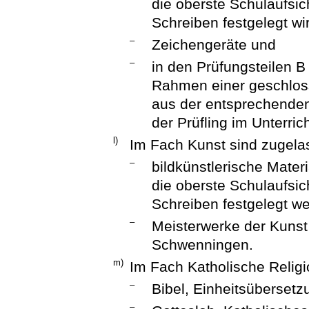
die oberste Schulaufsi
Schreiben festgelegt wi
–
Zeichengeräte und
–
in den Prüfungsteilen 
Rahmen einer geschloss
aus der entsprechenden 
der Prüfling im Unterric
l)
Im Fach Kunst sind zugela
–
bildkünstlerische Mater
die oberste Schulaufsi
Schreiben festgelegt w
–
Meisterwerke der Kunst 
Schwenningen.
m)
Im Fach Katholische Religi
–
Bibel, Einheitsüberset
–