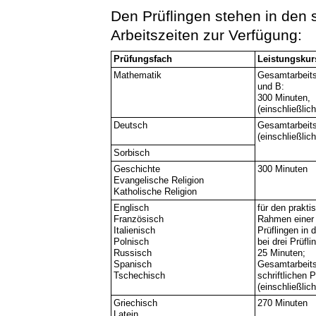
Den Prüflingen stehen in den s
Arbeitszeiten zur Verfügung:
Prüfungsfach
Leistungskur
Mathematik
Gesamtarbeitsz
und B:
300 Minuten,
(einschließlic
Deutsch
Gesamtarbeits
(einschließlic
Sorbisch
Geschichte
300 Minuten
Evangelische Religion
Katholische Religion
Englisch
für den prakti
Französisch
Rahmen einer 
Italienisch
Prüflingen in 
Polnisch
bei drei Prüfl
Russisch
25 Minuten;
Spanisch
Gesamtarbeits
Tschechisch
schriftlichen 
(einschließlic
Griechisch
270 Minuten
Latein