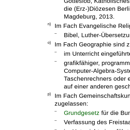
Gotteslob, Katholische
die (Erz-)Diözesen Berl
Magdeburg, 2013.
n)
Im Fach Evangelische Relig
–
Bibel, Luther-Übersetz
o)
Im Fach Geographie sind z
–
im Unterricht eingeführt
–
grafikfähiger, program
Computer-Algebra-Syste
Taschenrechners oder e
auf einer anderen gesc
p)
Im Fach Gemeinschaftskund
zugelassen:
–
Grundgesetz
für die Bu
–
Verfassung des Freista
–