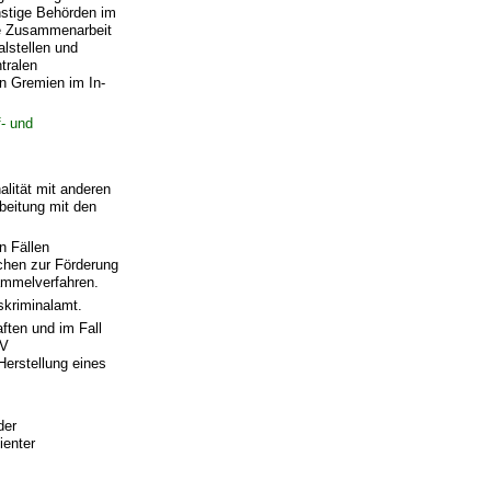
nstige Behörden im
ie Zusammenarbeit
lstellen und
tralen
en Gremien im In-
f- und
alität mit anderen
beitung mit den
n Fällen
achen zur Förderung
ammelverfahren.
skriminalamt.
ften und im Fall
wV
Herstellung eines
der
ienter