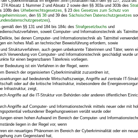
 der Cyberkriminalität im engeren Sinn (Straftaten nach den §§ 127, 202a bis
, 274 Absatz 1 Nummer 2 und Absatz 2 sowie den §§ 303a und 303b des
Stra
is 108b des
Urheberrechtsgesetzes
, § 23
des Gesetzes zum Schutz von
sgeheimnissen
, den
§§ 38
und 39 des
Sächsischen Datenschutzgesetzes
sow
undesdatenschutzgesetzes
),
n gemäß den §§ 131 und 184 bis 184c des
Strafgesetzbuchs
und
dienschutzverfahren, soweit Computer- und Informationstechnik als Tatmitte
Delikte, bei denen Computer- und Informationstechnik als Tatmittel verwende
ngen ein hohes Maß an technischer Beweisführung erfordern, sowie
und Strukturverfahren, auch gegen unbekannte Täterinnen und Täter, wenn ei
urch Verwendung von Computer- und Informationstechnik geschädigt wurde u
nkte für einen begrenzbaren Täterkreis vorliegen.
r Bedeutung ist ein Verfahren in der Regel, wenn
em Bereich der organisierten Cyberkriminalität zuzuordnen ist,
uswirkungen auf bedeutende Wirtschaftszweige, Angriffe auf zentrale IT-Struk
tschaft oder auf die kritische Infrastruktur, insbesondere die Energieversorgu
e Infrastruktur, zeigt,
urch Angriffe auf die IT-Struktur von Behörden oder anderen öffentlichen Ein
urch Angriffe auf Computer- und Informationstechnik mittels neuer oder mit h
ngspotential verbundener Begehungsweisen verübt wurde oder
ttlungen einen hohen Aufwand im Bereich der Computer- und Informationstechn
stände liegen in der Regel vor, wenn
hren ein neuartiges Phänomen im Bereich der Cyberkriminalität oder ein neua
egehung zum Gegenstand hat,