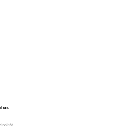
el und
inalität