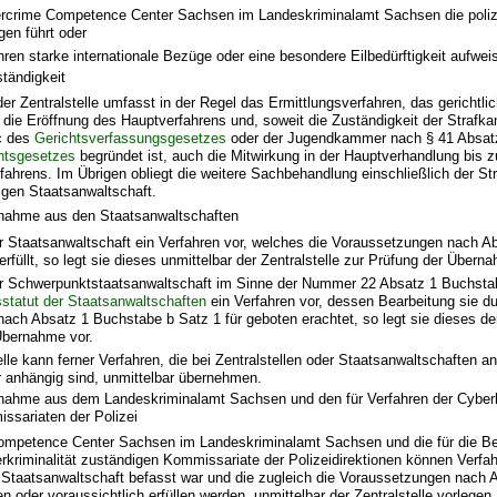
rcrime Competence Center Sachsen im Landeskriminalamt Sachsen die poliz
gen führt oder
hren starke internationale Bezüge oder eine besondere Eilbedürftigkeit aufweis
tändigkeit
der Zentralstelle umfasst in der Regel das Ermittlungsverfahren, das gerichtli
 die Eröffnung des Hauptverfahrens und, soweit die Zuständigkeit der Straf
c des
Gerichtsverfassungsgesetzes
oder der Jugendkammer nach § 41 Absat
htsgesetzes
begründet ist, auch die Mitwirkung in der Hauptverhandlung bis z
ahrens. Im Übrigen obliegt die weitere Sachbehandlung einschließlich der Str
digen Staatsanwaltschaft.
rnahme aus den Staatsanwaltschaften
er Staatsanwaltschaft ein Verfahren vor, welches die Voraussetzungen nach A
rfüllt, so legt sie dieses unmittelbar der Zentralstelle zur Prüfung der Übern
ner Schwerpunktstaatsanwaltschaft im Sinne der Nummer 22 Absatz 1 Buchsta
statut der Staatsanwaltschaften
ein Verfahren vor, dessen Bearbeitung sie du
 nach Absatz 1 Buchstabe b Satz 1 für geboten erachtet, so legt sie dieses der
Übernahme vor.
elle kann ferner Verfahren, die bei Zentralstellen oder Staatsanwaltschaften a
 anhängig sind, unmittelbar übernehmen.
rnahme aus dem Landeskriminalamt Sachsen und den für Verfahren der Cyberk
ssariaten der Polizei
mpetence Center Sachsen im Landeskriminalamt Sachsen und die für die Be
rkriminalität zuständigen Kommissariate der Polizeidirektionen können Verfa
 Staatsanwaltschaft befasst war und die zugleich die Voraussetzungen nach 
n oder voraussichtlich erfüllen werden, unmittelbar der Zentralstelle vorlegen.