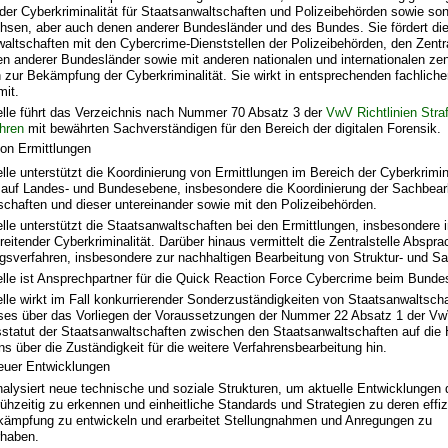
der Cyberkriminalität für Staatsanwaltschaften und Polizeibehörden sowie so
chsen, aber auch denen anderer Bundesländer und des Bundes. Sie fördert d
altschaften mit den Cybercrime-Dienststellen der Polizeibehörden, den Zentra
n anderer Bundesländer sowie mit anderen nationalen und internationalen zen
 zur Bekämpfung der Cyberkriminalität. Sie wirkt in entsprechenden fachlich
mit.
telle führt das Verzeichnis nach Nummer 70 Absatz 3 der
VwV Richtlinien Stra
hren
mit bewährten Sachverständigen für den Bereich der digitalen Forensik.
von Ermittlungen
elle unterstützt die Koordinierung von Ermittlungen im Bereich der Cyberkrimin
n auf Landes- und Bundesebene, insbesondere die Koordinierung der Sachbear
chaften und dieser untereinander sowie mit den Polizeibehörden.
elle unterstützt die Staatsanwaltschaften bei den Ermittlungen, insbesondere i
eitender Cyberkriminalität. Darüber hinaus vermittelt die Zentralstelle Abspr
ngsverfahren, insbesondere zur nachhaltigen Bearbeitung von Struktur- und S
elle ist Ansprechpartner für die Quick Reaction Force Cybercrime beim Bunde
elle wirkt im Fall konkurrierender Sonderzuständigkeiten von Staatsanwaltscha
ses über das Vorliegen der Voraussetzungen der Nummer 22 Absatz 1 der V
statut der Staatsanwaltschaften zwischen den Staatsanwaltschaften auf die 
 über die Zuständigkeit für die weitere Verfahrensbearbeitung hin.
euer Entwicklungen
analysiert neue technische und soziale Strukturen, um aktuelle Entwicklungen 
rühzeitig zu erkennen und einheitliche Standards und Strategien zu deren effiz
Bekämpfung zu entwickeln und erarbeitet Stellungnahmen und Anregungen zu
haben.