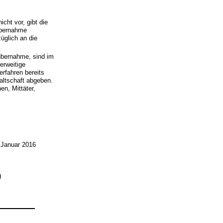
cht vor, gibt die
Übernahme
üglich an die
übernahme, sind im
erweitige
erfahren bereits
altschaft abgeben.
en, Mittäter,
 Januar 2016
g