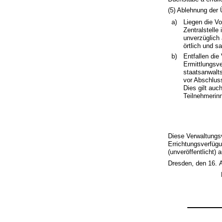
(5) Ablehnung der
a)
Liegen die Vo
Zentralstell
unverzüglich 
örtlich und s
b)
Entfallen di
Ermittlungsve
staatsanwalts
vor Abschluss
Dies gilt auc
Teilnehmerinn
Diese Verwaltungsvo
Errichtungsverfüg
(unveröffentlicht) 
Dresden, den 16. 