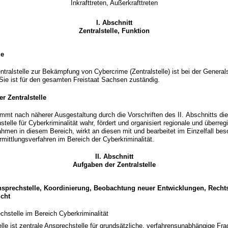
Inkrafttreten, Außerkrafttreten
I. Abschnitt
Zentralstelle, Funktion
le
tralstelle zur Bekämpfung von Cybercrime (Zentralstelle) ist bei der General
 Sie ist für den gesamten Freistaat Sachsen zuständig.
r Zentralstelle
nimmt nach näherer Ausgestaltung durch die Vorschriften des II. Abschnitts die
telle für Cyberkriminalität wahr, fördert und organisiert regionale und überre
men in diesem Bereich, wirkt an diesen mit und bearbeitet im Einzelfall be
ittlungsverfahren im Bereich der Cyberkriminalität.
II. Abschnitt
Aufgaben der Zentralstelle
nsprechstelle, Koordinierung, Beobachtung neuer Entwicklungen, Recht
icht
echstelle im Bereich Cyberkriminalität
elle ist zentrale Ansprechstelle für grundsätzliche, verfahrensunabhängige Fr