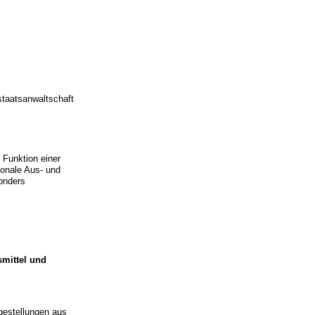
staatsanwaltschaft
 Funktion einer
gionale Aus- und
sonders
smittel und
agestellungen aus