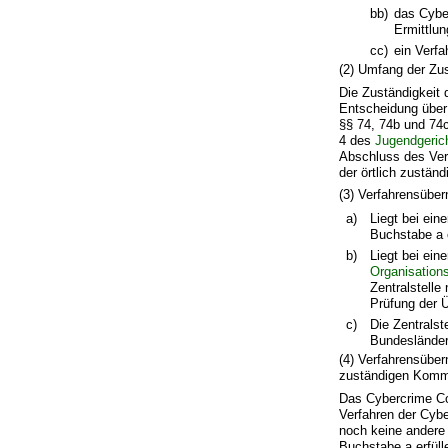
bb)
das Cybe
Ermittlun
cc)
ein Verfa
(2) Umfang der Zus
Die Zuständigkeit 
Entscheidung über
§§ 74, 74b und 74
4 des
Jugendgeric
Abschluss des Verf
der örtlich zustän
(3) Verfahrensübe
a)
Liegt bei ein
Buchstabe a e
b)
Liegt bei ei
Organisations
Zentralstelle
Prüfung der 
c)
Die Zentralst
Bundesländer
(4) Verfahrensübe
zuständigen Kommi
Das Cybercrime Co
Verfahren der Cybe
noch keine andere
Buchstabe a erfülle