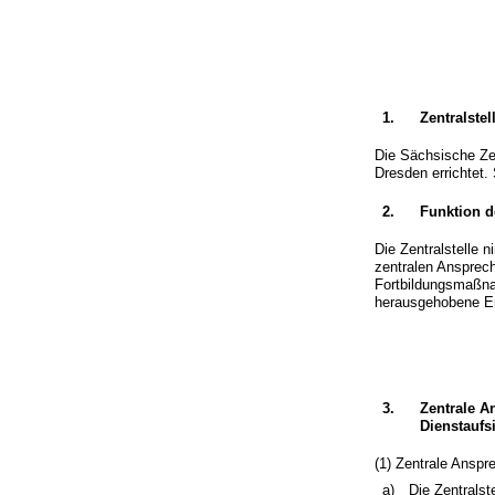
1.
Zentralstel
Die Sächsische Zen
Dresden errichtet.
2.
Funktion de
Die Zentralstelle 
zentralen Ansprechs
Fortbildungsmaßnah
herausgehobene Erm
3.
Zentrale A
Dienstaufs
(1) Zentrale Anspr
a)
Die Zentralst