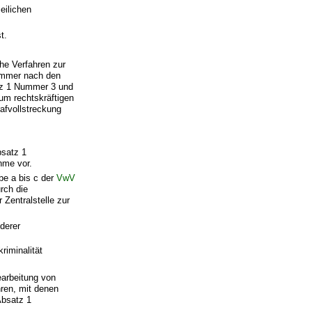
eilichen
t.
che Verfahren zur
kammer nach den
z 1 Nummer 3 und
um rechtskräftigen
afvollstreckung
bsatz 1
ahme vor.
be a bis c der
VwV
rch die
 Zentralstelle zur
nderer
riminalität
arbeitung von
hren, mit denen
Absatz 1