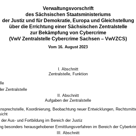
Verwaltungsvorschrift
des Sächsischen Staatsministeriums
der Justiz und für Demokratie, Europa und Gleichstellung
über die Errichtung einer Sächsischen Zentralstelle
zur Bekämpfung von Cybercrime
(VwV Zentralstelle Cybercrime Sachsen – VwVZCS)
Vom 16. August 2023
I. Abschnitt
Zentralstelle, Funktion
lle
er Zentralstelle
II. Abschnitt
Aufgaben der Zentralstelle
Ansprechstelle, Koordinierung, Beobachtung neuer Entwicklungen, Rechtsmitt
sicht
 der Aus- und Fortbildung im Bereich der Justiz
ng besonders herausgehobener Ermittlungsverfahren im Bereich der Cyberkrim
III. Abschnitt