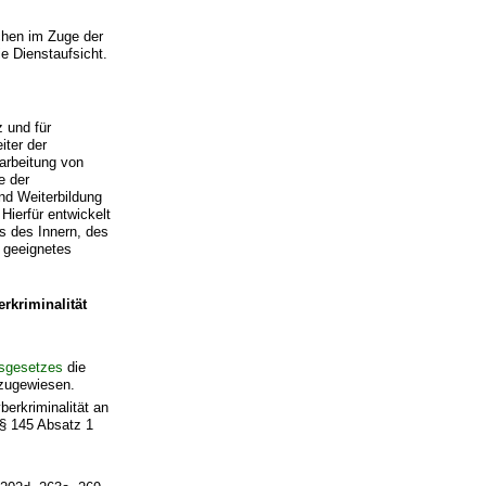
achen im Zuge der
ie Dienstaufsicht.
z und für
iter der
earbeitung von
e der
nd Weiterbildung
Hierfür entwickelt
s des Innern, des
 geeignetes
rkriminalität
gsgesetzes
die
ugewiesen.
berkriminalität an
 § 145 Absatz 1