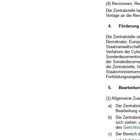
(4) Revisionen, R
Die Zentralstelle 
Vorlage an die Rev
4.
Förderung 
Die Zentralstelle 
Demokratie, Europa
Staatsanwaltschaft
Verfahren der Cybe
Sonderdezernentinn
der Sonderdezernen
die Zentralstelle,
Staatsministerium
Fortbildungsangeb
5.
Bearbeitun
(1) Allgemeine Zu
a)
Der Zentrals
Bearbeitung 
b)
Die Zentralst
sich ziehen, 
des
Gerichts
c)
Der Bereich d