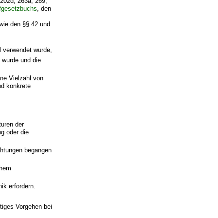
 202d, 263a, 269,
fgesetzbuchs
, den
ie den §§ 42 und
l verwendet wurde,
t wurde und die
ne Vielzahl von
nd konkrete
turen der
ng oder die
richtungen begangen
ohem
ik erfordern.
rtiges Vorgehen bei