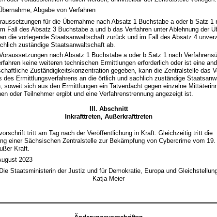
 Übernahme, Abgabe von Verfahren
raussetzungen für die Übernahme nach Absatz 1 Buchstabe a oder b Satz 1 ni
e im Fall des Absatz 3 Buchstabe a und b das Verfahren unter Ablehnung der 
an die vorlegende Staatsanwaltschaft zurück und im Fall des Absatz 4 unverz
achlich zuständige Staatsanwaltschaft ab.
e Voraussetzungen nach Absatz 1 Buchstabe a oder b Satz 1 nach Verfahrens
rfahren keine weiteren technischen Ermittlungen erforderlich oder ist eine and
chaftliche Zuständigkeitskonzentration gegeben, kann die Zentralstelle das V
 des Ermittlungsverfahrens an die örtlich und sachlich zuständige Staatsanw
h, soweit sich aus den Ermittlungen ein Tatverdacht gegen einzelne Mittäterinn
en oder Teilnehmer ergibt und eine Verfahrenstrennung angezeigt ist.
III. Abschnitt
Inkrafttreten, Außerkrafttreten
rschrift tritt am Tag nach der Veröffentlichung in Kraft. Gleichzeitig tritt die
ung einer Sächsischen Zentralstelle zur Bekämpfung von Cybercrime vom 19.
außer Kraft.
August 2023
Die Staatsministerin der Justiz und für Demokratie, Europa und Gleichstellun
Katja Meier