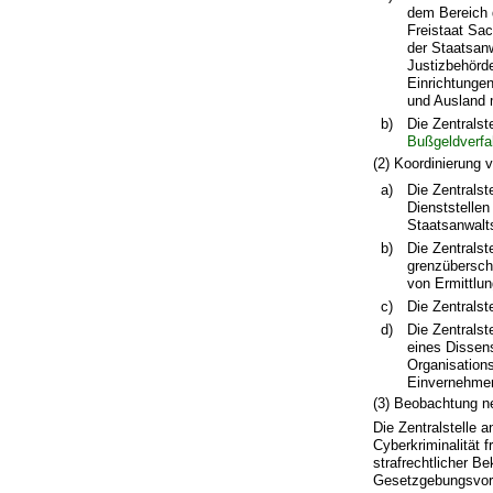
dem Bereich 
Freistaat Sa
der Staatsanw
Justizbehörde
Einrichtungen
und Ausland 
b)
Die Zentrals
Bußgeldverfa
(2) Koordinierung 
a)
Die Zentralst
Dienststelle
Staatsanwalts
b)
Die Zentralst
grenzüberschr
von Ermittlu
c)
Die Zentralst
d)
Die Zentralst
eines Dissen
Organisations
Einvernehmens
(3) Beobachtung n
Die Zentralstelle 
Cyberkriminalität f
strafrechtlicher 
Gesetzgebungsvor