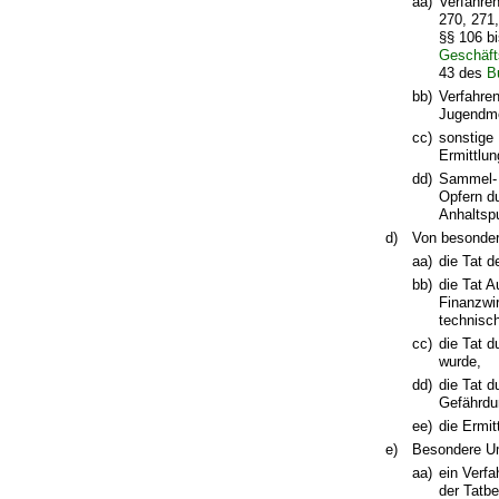
aa)
Verfahren
270, 271
§§ 106 b
Geschäft
43 des
B
bb)
Verfahre
Jugendme
cc)
sonstige 
Ermittlu
dd)
Sammel- 
Opfern d
Anhaltspu
d)
Von besondere
aa)
die Tat d
bb)
die Tat A
Finanzwir
technisch
cc)
die Tat d
wurde,
dd)
die Tat d
Gefährdu
ee)
die Ermi
e)
Besondere Um
aa)
ein Verfa
der Tatb