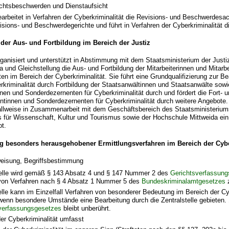
echtsbeschwerden und Dienstaufsicht
bearbeitet in Verfahren der Cyberkriminalität die Revisions- und Beschwerdes
isions- und Beschwerdegerichte und führt in Verfahren der Cyberkriminalität d
der Aus- und Fortbildung im Bereich der Justiz
organisiert und unterstützt in Abstimmung mit dem Staatsministerium der Justi
 und Gleichstellung die Aus- und Fortbildung der Mitarbeiterinnen und Mitarbe
en im Bereich der Cyberkriminalität. Sie führt eine Grundqualifizierung zur B
rkriminalität durch Fortbildung der Staatsanwältinnen und Staatsanwälte sowi
en und Sonderdezernenten für Cyberkriminalität durch und fördert die Fort- u
tinnen und Sonderdezernenten für Cyberkriminalität durch weitere Angebote. 
 fallweise in Zusammenarbeit mit dem Geschäftsbereich des Staatsministerium
s für Wissenschaft, Kultur und Tourismus sowie der Hochschule Mittweida ein
ot.
g besonders herausgehobener Ermittlungsverfahren im Bereich der Cybe
weisung, Begriffsbestimmung
telle wird gemäß § 143 Absatz 4 und § 147 Nummer 2 des
Gerichtsverfassun
von Verfahren nach § 4 Absatz 1 Nummer 5 des
Bundeskriminalamtgesetzes
z
elle kann im Einzelfall Verfahren von besonderer Bedeutung im Bereich der Cy
wenn besondere Umstände eine Bearbeitung durch die Zentralstelle gebieten.
verfassungsgesetzes
bleibt unberührt.
er Cyberkriminalität umfasst