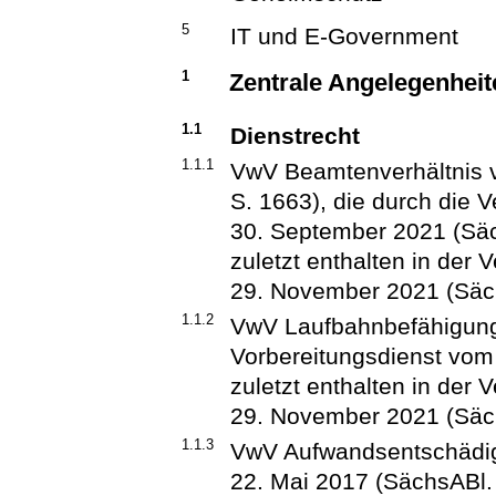
5
IT und E-Government
1
Zentrale Angelegenheit
1.1
Dienstrecht
1.1.1
VwV Beamtenverhältnis 
S. 1663), die durch die 
30. September 2021 (Säc
zuletzt enthalten in der 
29. November 2021 (Säch
1.1.2
VwV Laufbahnbefähigung
Vorbereitungsdienst vom
zuletzt enthalten in der 
29. November 2021 (Säch
1.1.3
VwV Aufwandsentschädig
22. Mai 2017 (SächsABl. S