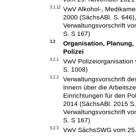
3.1.12
VwV Alkohol-, Medikamen
2000 (SächsABl. S. 646), 
Verwaltungsvorschrift v
S. S 167)
3.2
Organisation, Planung,
Polizei
3.2.1
VwV Polizeiorganisation
S. 1008)
3.2.2
Verwaltungsvorschrift d
Innern über die Arbeitsze
Einrichtungen für den P
2014 (SächsABl. 2015 S. 
Verwaltungsvorschrift v
S. S 167)
3.2.3
VwV SächsSWG vom 25. Apr