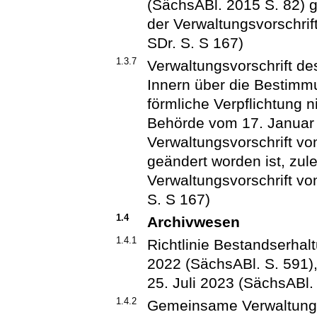
(SächsABl. 2015 S. 82) ge
der Verwaltungsvorschri
SDr. S. S 167)
1.3.7
Verwaltungsvorschrift d
Innern über die Bestimm
förmliche Verpflichtung 
Behörde vom 17. Januar 
Verwaltungsvorschrift v
geändert worden ist, zule
Verwaltungsvorschrift v
S. S 167)
1.4
Archivwesen
1.4.1
Richtlinie Bestandserhal
2022 (SächsABl. S. 591), 
25. Juli 2023 (SächsABl.
1.4.2
Gemeinsame Verwaltungs