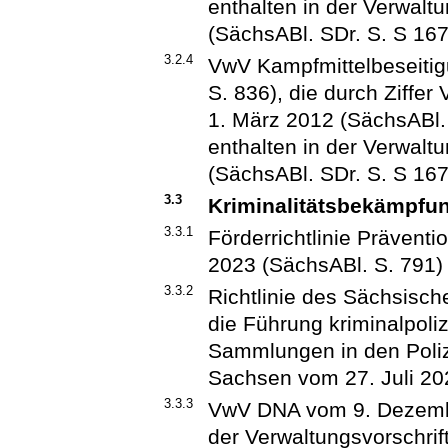
enthalten in der Verwal
(SächsABl. SDr. S. S 167
3.2.4
VwV Kampfmittelbeseiti
S. 836), die durch Ziffer
1. März 2012 (SächsABl. 
enthalten in der Verwal
(SächsABl. SDr. S. S 167
3.3
Kriminalitätsbekämpfu
3.3.1
Förderrichtlinie Präventi
2023 (SächsABl. S. 791)
3.3.2
Richtlinie des Sächsisch
die Führung kriminalpoli
Sammlungen in den Polize
Sachsen vom 27. Juli 202
3.3.3
VwV DNA vom 9. Dezember
der Verwaltungsvorschri