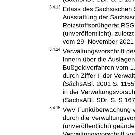
3.4.13
Erlass des Sächsischen 
Ausstattung der Sächsis
Reizstoffsprühgerät RSG
(unveröffentlicht), zuletz
vom 29. November 2021 
3.4.14
Verwaltungsvorschrift d
Innern über die Auslagen 
Bußgeldverfahren vom 1.
durch Ziffer II der Verwa
(SächsABl. 2001 S. 1155)
in der Verwaltungsvorsc
(SächsABl. SDr. S. S 167
3.4.15
VwV Funküberwachung vom 
durch die Verwaltungsvor
(unveröffentlicht) geänder
Verwaltungsvorschrift v