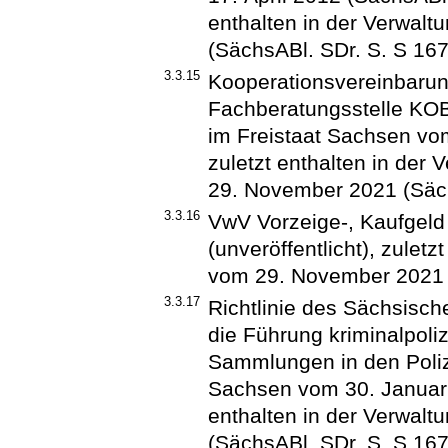
enthalten in der Verwal
(SächsABl. SDr. S. S 167
3.3.15
Kooperationsvereinbarun
Fachberatungsstelle KO
im Freistaat Sachsen vom
zuletzt enthalten in der 
29. November 2021 (Säch
3.3.16
VwV Vorzeige-, Kaufgeld
(unveröffentlicht), zuletz
vom 29. November 2021 
3.3.17
Richtlinie des Sächsisch
die Führung kriminalpoli
Sammlungen in den Polize
Sachsen vom 30. Januar 2
enthalten in der Verwal
(SächsABl. SDr. S. S 167