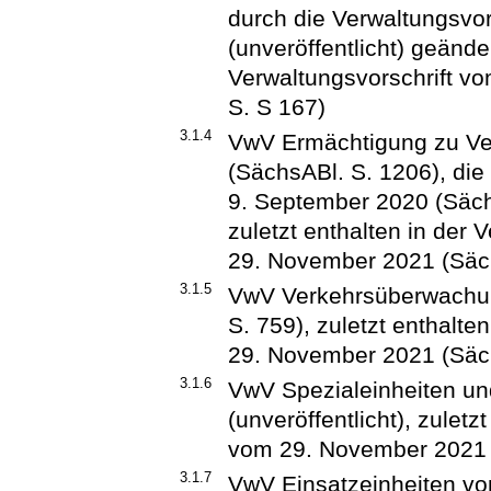
durch die Verwaltungsvor
(unveröffentlicht) geände
Verwaltungsvorschrift v
S. S 167)
3.1.4
VwV Ermächtigung zu Ve
(SächsABl. S. 1206), die
9. September 2020 (Säch
zuletzt enthalten in der 
29. November 2021 (Säch
3.1.5
VwV Verkehrsüberwachun
S. 759), zuletzt enthalte
29. November 2021 (Säch
3.1.6
VwV Spezialeinheiten un
(unveröffentlicht), zuletz
vom 29. November 2021 
3.1.7
VwV Einsatzeinheiten v