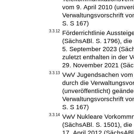
vom 9. April 2010 (unveröf
Verwaltungsvorschrift v
S. S 167)
3.3.12
Förderrichtlinie Ausste
(SächsABl. S. 1796), die 
5. September 2023 (Säch
zuletzt enthalten in der 
29. November 2021 (Säch
3.3.13
VwV Jugendsachen vom 14
durch die Verwaltungsvor
(unveröffentlicht) geänder
Verwaltungsvorschrift v
S. S 167)
3.3.14
VwV Nukleare Vorkommn
(SächsABl. S. 1501), die
17. April 2012 (SächsABl.