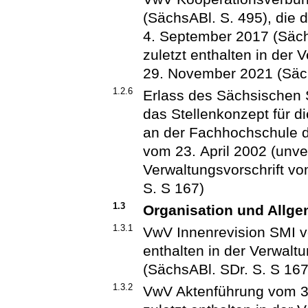
(SächsABl. S. 495), die 
4. September 2017 (Säch
zuletzt enthalten in der 
29. November 2021 (Säch
1.2.6
Erlass des Sächsischen 
das Stellenkonzept für d
an der Fachhochschule 
vom 23. April 2002 (unverö
Verwaltungsvorschrift v
S. S 167)
1.3
Organisation und Allg
1.3.1
VwV Innenrevision SMI v
enthalten in der Verwal
(SächsABl. SDr. S. S 167
1.3.2
VwV Aktenführung vom 31