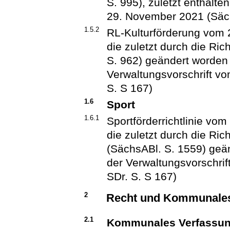
S. 995), zuletzt enthalte
29. November 2021 (Säch
1.5.2
RL-Kulturförderung vom 
die zuletzt durch die Ric
S. 962) geändert worden i
Verwaltungsvorschrift v
S. S 167)
1.6
Sport
1.6.1
Sportförderrichtlinie vo
die zuletzt durch die Ri
(SächsABl. S. 1559) geänd
der Verwaltungsvorschri
SDr. S. S 167)
2
Recht und Kommunale
2.1
Kommunales Verfassun