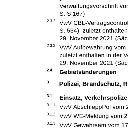
Verwaltungsvorschrift v
S. S 167)
2.3.2
VwV CBL-Vertragscontrol
S. 534), zuletzt enthalte
29. November 2021 (Säch
2.3.3
VwV Aufbewahrung vom 29
zuletzt enthalten in der 
29. November 2021 (Säch
2.4
Gebietsänderungen
3
Polizei, Brandschutz, 
3.1
Einsatz, Verkehrspoliz
3.1.1
VwV AbschleppPol vom 2
3.1.2
VwV WE-Meldung vom 26. 
3.1.3
VwV Gewahrsam vom 17. M