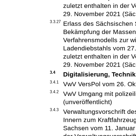
zuletzt enthalten in der 
29. November 2021 (Säch
3.3.27
Erlass des Sächsischen 
Bekämpfung der Massenkr
Verfahrensmodells zur 
Ladendiebstahls vom 27. 
zuletzt enthalten in der 
29. November 2021 (Säch
3.4
Digitalisierung, Techni
3.4.1
VwV VersPol vom 26. Okto
3.4.2
VwV Umgang mit polizei
(unveröffentlicht)
3.4.3
Verwaltungsvorschrift d
Innern zum Kraftfahrzeug
Sachsen vom 11. Januar 2