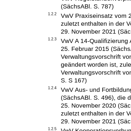
(SächsABl. S. 787)
1.2.2
VwV Praxiseinsatz vom 2.
zuletzt enthalten in der 
29. November 2021 (Säch
1.2.3
VwV A 14-Qualifizierung
25. Februar 2015 (SächsA
Verwaltungsvorschrift v
geändert worden ist, zule
Verwaltungsvorschrift v
S. S 167)
1.2.4
VwV Aus- und Fortbildu
(SächsABl. S. 496), die 
25. November 2020 (Säch
zuletzt enthalten in der 
29. November 2021 (Säch
1.2.5
VwV Kooperationsverbund