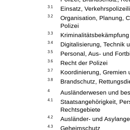
3.1
Einsatz, Verkehrspolizei
3.2
Organisation, Planung, C
Polizei
3.3
Kriminalitätsbekämpfung
3.4
Digitalisierung, Technik 
3.5
Personal, Aus- und Fortb
3.6
Recht der Polizei
3.7
Koordinierung, Gremien u
3.8
Brandschutz, Rettungsdi
4
Ausländerwesen und bes
4.1
Staatsangehörigkeit, P
Rechtsgebiete
4.2
Ausländer- und Asylange
4.3
Geheimschutz