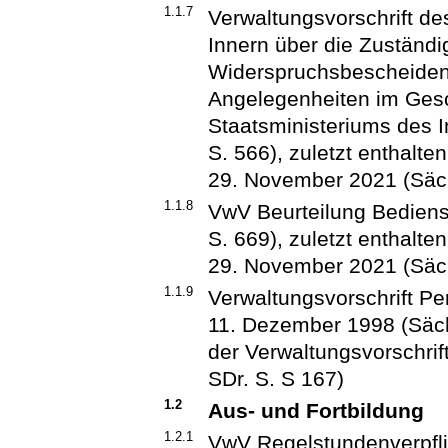
1.1.7
Verwaltungsvorschrift d
Innern über die Zuständi
Widerspruchsbescheiden
Angelegenheiten im Ges
Staatsministeriums des 
S. 566), zuletzt enthalte
29. November 2021 (Säch
1.1.8
VwV Beurteilung Bediens
S. 669), zuletzt enthalte
29. November 2021 (Säch
1.1.9
Verwaltungsvorschrift P
11. Dezember 1998 (Sächs
der Verwaltungsvorschri
SDr. S. S 167)
1.2
Aus- und Fortbildung
1.2.1
VwV Regelstundenverpfl