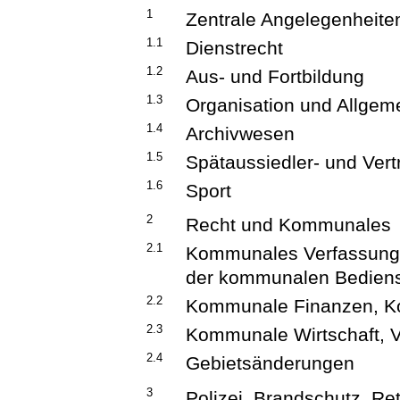
1
Zentrale Angelegenheite
1.1
Dienstrecht
1.2
Aus- und Fortbildung
1.3
Organisation und Allgem
1.4
Archivwesen
1.5
Spätaussiedler- und Ver
1.6
Sport
2
Recht und Kommunales
2.1
Kommunales Verfassung
der kommunalen Bediens
2.2
Kommunale Finanzen, 
2.3
Kommunale Wirtschaft, 
2.4
Gebietsänderungen
3
Polizei, Brandschutz, Re