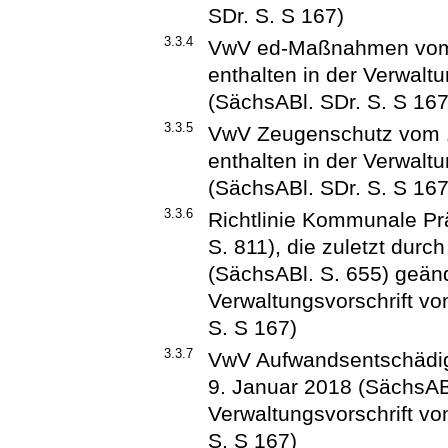
SDr. S. S 167)
3.3.4
VwV ed-Maßnahmen vom 1
enthalten in der Verwal
(SächsABl. SDr. S. S 167
3.3.5
VwV Zeugenschutz vom 17
enthalten in der Verwal
(SächsABl. SDr. S. S 167
3.3.6
Richtlinie Kommunale Pr
S. 811), die zuletzt durc
(SächsABl. S. 655) geände
Verwaltungsvorschrift v
S. S 167)
3.3.7
VwV Aufwandsentschädig
9. Januar 2018 (SächsABl.
Verwaltungsvorschrift v
S. S 167)