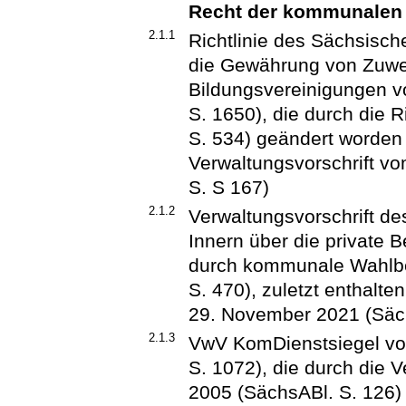
Recht der kommunalen 
2.1.1
Richtlinie des Sächsisch
die Gewährung von Zuwe
Bildungsvereinigungen 
S. 1650), die durch die 
S. 534) geändert worden i
Verwaltungsvorschrift v
S. S 167)
2.1.2
Verwaltungsvorschrift d
Innern über die private 
durch kommunale Wahlbe
S. 470), zuletzt enthalte
29. November 2021 (Säch
2.1.3
VwV KomDienstsiegel vo
S. 1072), die durch die 
2005 (SächsABl. S. 126) 