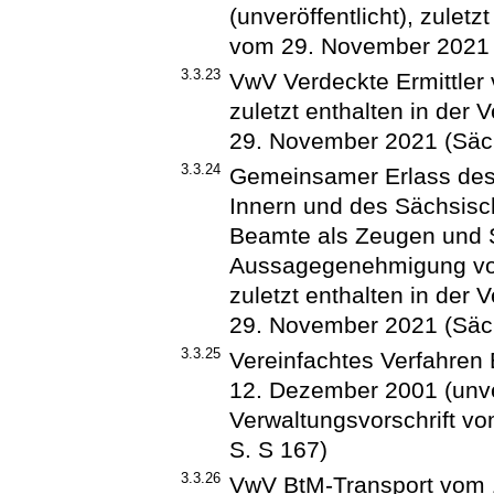
(unveröffentlicht), zuletz
vom 29. November 2021 
3.3.23
VwV Verdeckte Ermittler v
zuletzt enthalten in der 
29. November 2021 (Säch
3.3.24
Gemeinsamer Erlass des
Innern und des Sächsisch
Beamte als Zeugen und S
Aussagegenehmigung vom 
zuletzt enthalten in der 
29. November 2021 (Säch
3.3.25
Vereinfachtes Verfahren
12. Dezember 2001 (unverö
Verwaltungsvorschrift v
S. S 167)
3.3.26
VwV BtM-Transport vom 1.