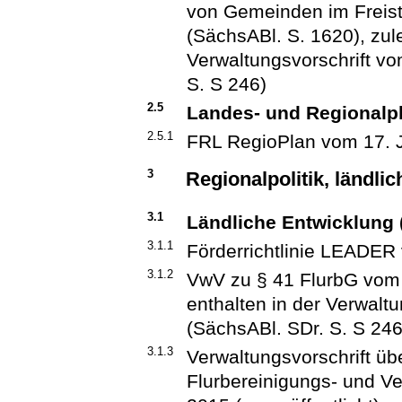
von Gemeinden im Freis
(SächsABl. S. 1620), zule
Verwaltungsvorschrift v
S. S 246)
2.5
Landes- und Regionalp
2.5.1
FRL RegioPlan vom 17. J
3
Regionalpolitik, ländli
3.1
Ländliche Entwicklung
3.1.1
Förderrichtlinie LEADER 
3.1.2
VwV zu § 41 FlurbG vom 18
enthalten in der Verwal
(SächsABl. SDr. S. S 246
3.1.3
Verwaltungsvorschrift ü
Flurbereinigungs- und 