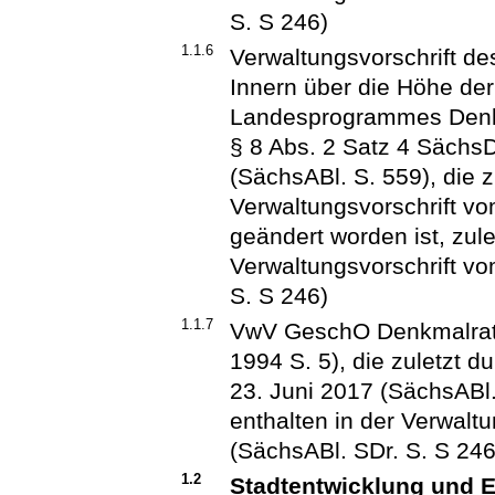
S. S 246)
1.1.6
Verwaltungsvorschrift d
Innern über die Höhe de
Landesprogrammes Denkm
§ 8 Abs. 2 Satz 4 Säch
(SächsABl. S. 559), die z
Verwaltungsvorschrift v
geändert worden ist, zule
Verwaltungsvorschrift v
S. S 246)
1.1.7
VwV GeschO Denkmalrat
1994 S. 5), die zuletzt d
23. Juni 2017 (SächsABl.
enthalten in der Verwal
(SächsABl. SDr. S. S 246
1.2
Stadtentwicklung und 