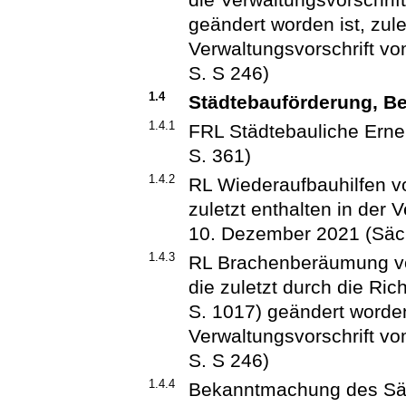
geändert worden ist, zule
Verwaltungsvorschrift v
S. S 246)
1.4
Städtebauförderung, B
1.4.1
FRL Städtebauliche Ern
S. 361)
1.4.2
RL Wiederaufbauhilfen v
zuletzt enthalten in der 
10. Dezember 2021 (Säch
1.4.3
RL Brachenberäumung vo
die zuletzt durch die Ric
S. 1017) geändert worden 
Verwaltungsvorschrift v
S. S 246)
1.4.4
Bekanntmachung des Säc