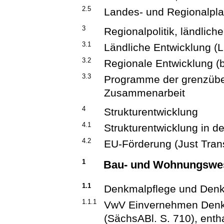
2.5
Landes- und Regionalpl
3
Regionalpolitik, ländlich
3.1
Ländliche Entwicklung 
3.2
Regionale Entwicklung (b
3.3
Programme der grenzüber
Zusammenarbeit
4
Strukturentwicklung
4.1
Strukturentwicklung in 
4.2
EU-Förderung (Just Tran
1
Bau- und Wohnungswe
1.1
Denkmalpflege und Den
1.1.1
VwV Einvernehmen Denkm
(SächsABl. S. 710), enth