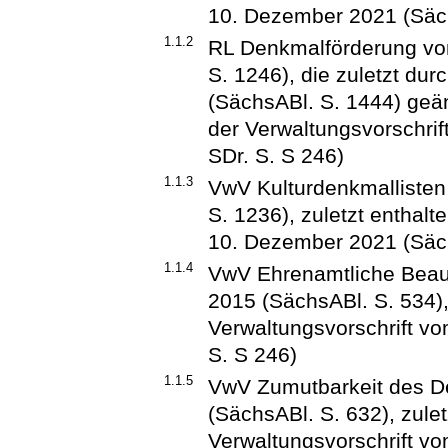
10. Dezember 2021 (Säch
1.1.2
RL Denkmalförderung vo
S. 1246), die zuletzt dur
(SächsABl. S. 1444) geänd
der Verwaltungsvorschri
SDr. S. S 246)
1.1.3
VwV Kulturdenkmalliste
S. 1236), zuletzt enthalt
10. Dezember 2021 (Säch
1.1.4
VwV Ehrenamtliche Beauf
2015 (SächsABl. S. 534), 
Verwaltungsvorschrift v
S. S 246)
1.1.5
VwV Zumutbarkeit des D
(SächsABl. S. 632), zulet
Verwaltungsvorschrift v