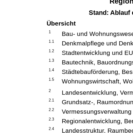
Region
Stand: Ablauf
Übersicht
1
Bau- und Wohnungswes
1.1
Denkmalpflege und Den
1.2
Stadtentwicklung und E
1.3
Bautechnik, Bauordnung
1.4
Städtebauförderung, Be
1.5
Wohnungswirtschaft, W
2
Landesentwicklung, Ve
2.1
Grundsatz-, Raumordnun
2.2
Vermessungsverwaltung
2.3
Regionalentwicklung, Be
2.4
Landesstruktur, Raumbe