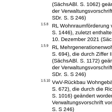
(SächsABl. S. 1062) geänd
der Verwaltungsvorschri
SDr. S. S 246)
1.5.8
RL Wohnraumförderung v
S. 1446), zuletzt enthalt
10. Dezember 2021 (Säch
1.5.9
RL Mehrgenerationenwoh
S. 694), die durch Ziffer
(SächsABl. S. 1172) geänd
der Verwaltungsvorschri
SDr. S. S 246)
1.5.10
VwV-Rückbau Wohngebäu
S. 672), die durch die Ri
S. 1016) geändert worden 
Verwaltungsvorschrift v
S. S 246)