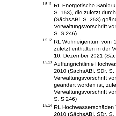
1.5.11
RL Energetische Sanieru
S. 153), die zuletzt durc
(SächsABl. S. 253) geände
Verwaltungsvorschrift v
S. S 246)
1.5.12
RL Wohneigentum vom 19
zuletzt enthalten in der 
10. Dezember 2021 (Säch
1.5.13
Auffangrichtlinie Hochw
2010 (SächsABl. SDr. S. S
Verwaltungsvorschrift vo
geändert worden ist, zule
Verwaltungsvorschrift v
S. S 246)
1.5.14
RL Hochwasserschäden 
2010 (SächsABl. SDr. S. S