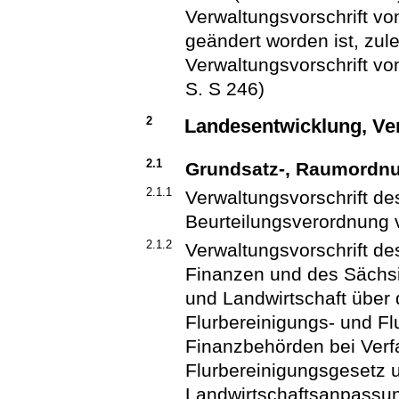
Verwaltungsvorschrift v
geändert worden ist, zule
Verwaltungsvorschrift v
S. S 246)
2
Landesentwicklung, V
2.1
Grundsatz-, Raumordn
2.1.1
Verwaltungsvorschrift d
Beurteilungsverordnung v
2.1.2
Verwaltungsvorschrift d
Finanzen und des Sächsi
und Landwirtschaft über
Flurbereinigungs- und F
Finanzbehörden bei Ver
Flurbereinigungsgesetz
Landwirtschaftsanpassun