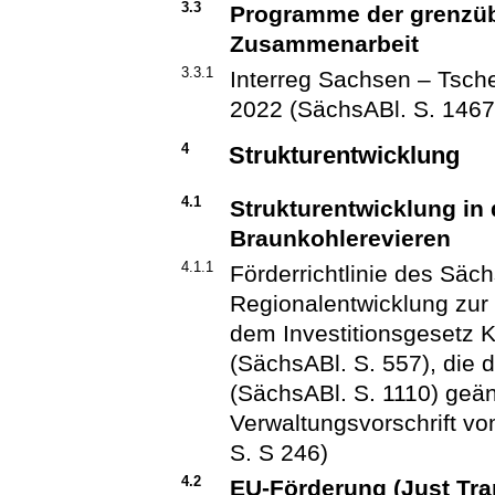
3.3
Programme der grenzüb
Zusammenarbeit
3.3.1
Interreg Sachsen – Tsc
2022 (SächsABl. S. 1467
4
Strukturentwicklung
4.1
Strukturentwicklung in
Braunkohlerevieren
4.1.1
Förderrichtlinie des Säc
Regionalentwicklung zu
dem Investitionsgesetz 
(SächsABl. S. 557), die d
(SächsABl. S. 1110) geänd
Verwaltungsvorschrift v
S. S 246)
4.2
EU-Förderung (Just Tra