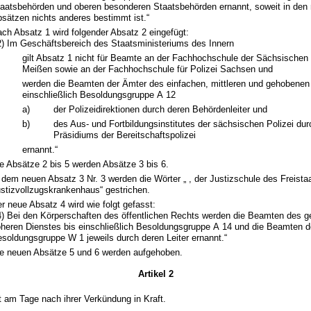
aatsbehörden und oberen besonderen Staatsbehörden ernannt, soweit in den
sätzen nichts anderes bestimmt ist.“
ch Absatz 1 wird folgender Absatz 2 eingefügt:
2) Im Geschäftsbereich des Staatsministeriums des Innern
gilt Absatz 1 nicht für Beamte an der Fachhochschule der Sächsischen
Meißen sowie an der Fachhochschule für Polizei Sachsen und
werden die Beamten der Ämter des einfachen, mittleren und gehobenen
einschließlich Besoldungsgruppe A 12
a)
der Polizeidirektionen durch deren Behördenleiter und
b)
des Aus- und Fortbildungsinstitutes der sächsischen Polizei dur
Präsidiums der Bereitschaftspolizei
ernannt.“
e Absätze 2 bis 5 werden Absätze 3 bis 6.
 dem neuen Absatz 3 Nr. 3 werden die Wörter „ , der Justizschule des Freist
stizvollzugskrankenhaus“ gestrichen.
r neue Absatz 4 wird wie folgt gefasst:
4) Bei den Körperschaften des öffentlichen Rechts werden die Beamten des 
heren Dienstes bis einschließlich Besoldungsgruppe A 14 und die Beamten d
soldungsgruppe W 1 jeweils durch deren Leiter ernannt.“
e neuen Absätze 5 und 6 werden aufgehoben.
Artikel 2
tt am Tage nach ihrer Verkündung in Kraft.