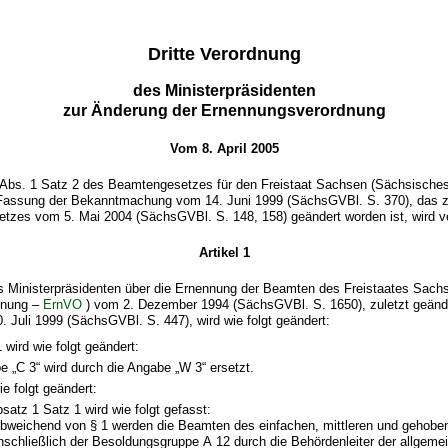
Dritte Verordnung
des Ministerpräsidenten
zur Änderung der Ernennungsverordnung
Vom 8. April 2005
 Abs. 1 Satz 2 des Beamtengesetzes für den Freistaat Sachsen (Sächsisch
 Fassung der Bekanntmachung vom 14. Juni 1999 (SächsGVBl. S. 370), das z
etzes vom 5. Mai 2004 (SächsGVBl. S. 148, 158) geändert worden ist, wird v
Artikel 1
s Ministerpräsidenten über die Ernennung der Beamten des Freistaates Sach
dnung –
ErnVO
) vom 2. Dezember 1994 (SächsGVBl. S. 1650), zuletzt geänd
 Juli 1999 (SächsGVBl. S. 447), wird wie folgt geändert:
 wird wie folgt geändert:
e „C 3“ wird durch die Angabe „W 3“ ersetzt.
ie folgt geändert:
satz 1 Satz 1 wird wie folgt gefasst:
bweichend von § 1 werden die Beamten des einfachen, mittleren und gehobe
nschließlich der Besoldungsgruppe A 12 durch die Behördenleiter der allgeme