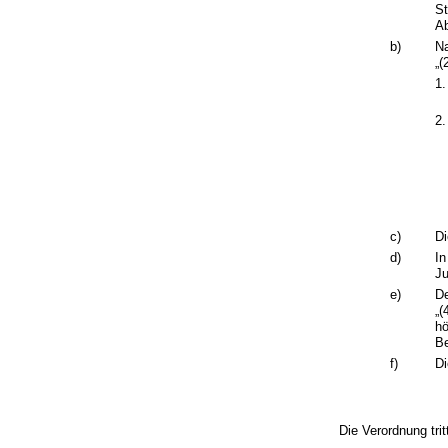
St
Ab
b)
Na
„(
1.
2.
c)
Di
d)
In
Ju
e)
De
„(
hö
Be
f)
Di
Die Verordnung tri