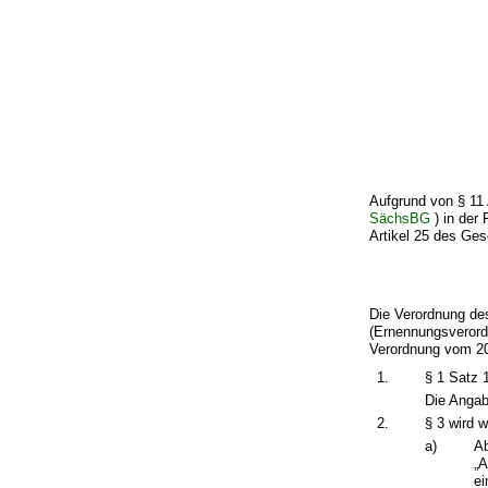
Aufgrund von § 11
SächsBG
) in der
Artikel 25 des Ges
Die Verordnung de
(Ernennungsveror
Verordnung vom 20.
1.
§ 1 Satz 1
Die Angab
2.
§ 3 wird w
a)
Ab
„A
ei