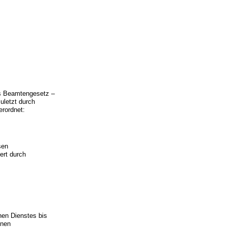
es Beamtengesetz –
uletzt durch
erordnet:
sen
ert durch
nen Dienstes bis
inen