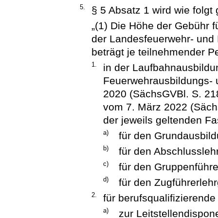
5.
§ 5 Absatz 1 wird wie folgt 
„(1) Die Höhe der Gebühr 
der Landesfeuerwehr- und
beträgt je teilnehmender P
1.
in der Laufbahnausbild
Feuerwehrausbildungs- 
2020 (SächsGVBl. S. 218
vom 7. März 2022 (Sächs
der jeweils geltenden F
a)
für den Grundausbil
b)
für den Abschlussleh
c)
für den Gruppenführe
d)
für den Zugführerleh
2.
für berufsqualifizierend
a)
zur Leitstellendispo