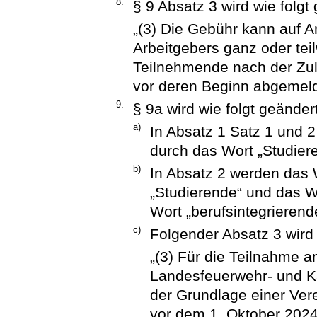
8.
§ 9 Absatz 3 wird wie folgt 
„(3) Die Gebühr kann auf A
Arbeitgebers ganz oder tei
Teilnehmende nach der Zul
vor deren Beginn abgemeld
9.
§ 9a wird wie folgt geändert
a)
In Absatz 1 Satz 1 und 2
durch das Wort „Studiere
b)
In Absatz 2 werden das 
„Studierende“ und das W
Wort „berufsintegrierende
c)
Folgender Absatz 3 wird
„(3) Für die Teilnahme 
Landesfeuerwehr- und K
der Grundlage einer Ver
vor dem 1. Oktober 2024