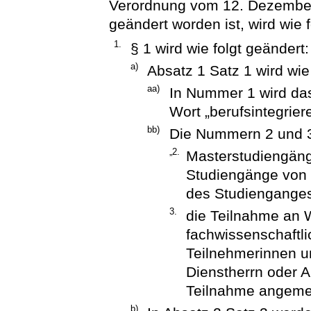
Verordnung vom 12. Dezember
geändert worden ist, wird wie f
1.
§ 1 wird wie folgt geändert:
a)
Absatz 1 Satz 1 wird wie
aa)
In Nummer 1 wird das
Wort „berufsintegrier
bb)
Die Nummern 2 und 3 
„2.
Masterstudiengäng
Studiengänge von 
des Studiengange
3.
die Teilnahme an
fachwissenschaftl
Teilnehmerinnen u
Dienstherrn oder A
Teilnahme angeme
b)