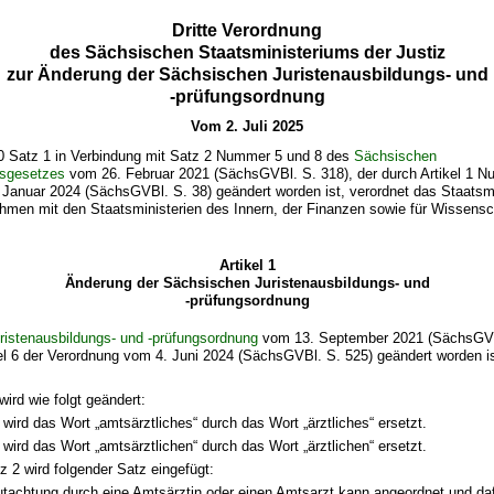
Dritte Verordnung
des Sächsischen Staatsministeriums der Justiz
zur Änderung der Sächsischen Juristenausbildungs- und
-prüfungsordnung
Vom 2. Juli 2025
0 Satz 1 in Verbindung mit Satz 2 Nummer 5 und 8 des
Sächsischen
gsgesetzes
vom 26. Februar 2021 (SächsGVBl. S. 318), der durch Artikel 1 
Januar 2024 (SächsGVBl. S. 38) geändert worden ist, verordnet das Staatsmi
hmen mit den Staatsministerien des Innern, der Finanzen sowie für Wissensch
Artikel 1
Änderung der Sächsischen Juristenausbildungs- und
-prüfungsordnung
ristenausbildungs- und -prüfungsordnung
vom 13. September 2021 (SächsGVBl
kel 6 der Verordnung vom 4. Juni 2024 (SächsGVBl. S. 525) geändert worden ist
wird wie folgt geändert:
 wird das Wort „amtsärztliches“ durch das Wort „ärztliches“ ersetzt.
 wird das Wort „amtsärztlichen“ durch das Wort „ärztlichen“ ersetzt.
 2 wird folgender Satz eingefügt:
tachtung durch eine Amtsärztin oder einen Amtsarzt kann angeordnet und dafü