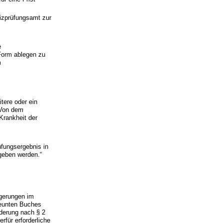
tizprüfungsamt zur
e
 Form ablegen zu
m
tere oder ein
 Von dem
Krankheit der
fungsergebnis in
geben werden.“
gerungen im
Neunten Buches
nderung nach § 2
für erforderliche