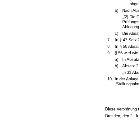
abge
b)
Nach Absa
„(2) Die 
Prüfungst
Ablegung
c)
Die Absät
7.
In § 47 Satz 
8.
In § 50 Absat
9.
§ 56 wird wie
a)
In Absatz
b)
Absatz 2 
„§ 31 Abs
10.
In der Anlag
„Stellungnahm
Diese Verordnung t
Dresden, den 2. Ju