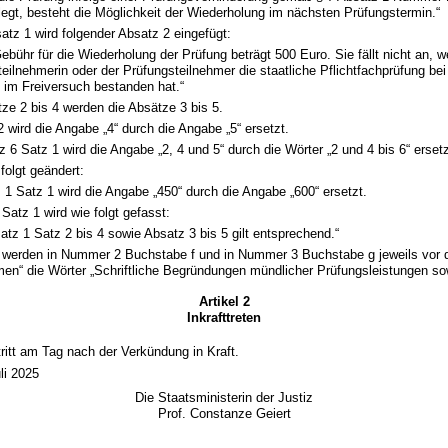
legt, besteht die Möglichkeit der Wiederholung im nächsten Prüfungstermin.“
tz 1 wird folgender Absatz 2 eingefügt:
Gebühr für die Wiederholung der Prüfung beträgt 500 Euro. Sie fällt nicht an, 
eilnehmerin oder der Prüfungsteilnehmer die staatliche Pflichtfachprüfung bei
 im Freiversuch bestanden hat.“
ze 2 bis 4 werden die Absätze 3 bis 5.
2 wird die Angabe „4“ durch die Angabe „5“ ersetzt.
z 6 Satz 1 wird die Angabe „2, 4 und 5“ durch die Wörter „2 und 4 bis 6“ ersetz
 folgt geändert:
 1 Satz 1 wird die Angabe „450“ durch die Angabe „600“ ersetzt.
Satz 1 wird wie folgt gefasst:
atz 1 Satz 2 bis 4 sowie Absatz 3 bis 5 gilt entsprechend.“
e werden in Nummer 2 Buchstabe f und in Nummer 3 Buchstabe g jeweils vor
en“ die Wörter „Schriftliche Begründungen mündlicher Prüfungsleistungen sow
Artikel 2
Inkrafttreten
ritt am Tag nach der Verkündung in Kraft.
li 2025
Die Staatsministerin der Justiz
Prof. Constanze Geiert