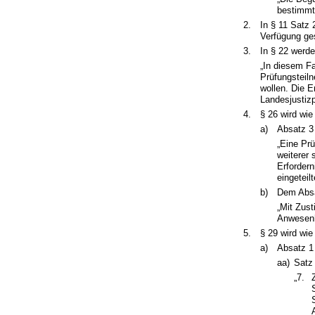
bestimmt
2.
In § 11 Satz 
Verfügung ges
3.
In § 22 werde
„In diesem Fa
Prüfungsteiln
wollen. Die 
Landesjustizp
4.
§ 26 wird wie
a)
Absatz 3 
„Eine Prü
weiterer 
Erforder
eingeteil
b)
Dem Absa
„Mit Zus
Anwesenh
5.
§ 29 wird wie
a)
Absatz 1 
aa)
Satz
„7.