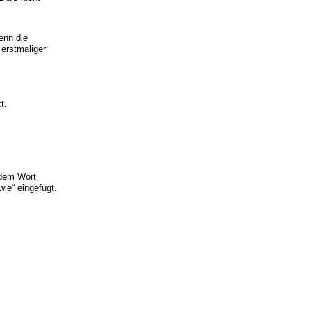
wenn die
 erstmaliger
t.
 dem Wort
ie“ eingefügt.