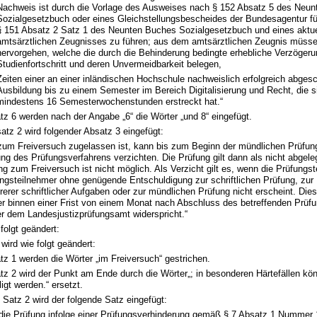
Nachweis ist durch die Vorlage des Ausweises nach § 152 Absatz 5 des Neu
Sozialgesetzbuch oder eines Gleichstellungsbescheides der Bundesagentur fü
§ 151 Absatz 2 Satz 1 des Neunten Buches Sozialgesetzbuch und eines aktue
amtsärztlichen Zeugnisses zu führen; aus dem amtsärztlichen Zeugnis müss
hervorgehen, welche die durch die Behinderung bedingte erhebliche Verzögeru
Studienfortschritt und deren Unvermeidbarkeit belegen,
Zeiten einer an einer inländischen Hochschule nachweislich erfolgreich abge
Ausbildung bis zu einem Semester im Bereich Digitalisierung und Recht, die s
mindestens 16 Semesterwochenstunden erstreckt hat.“
tz 6 werden nach der Angabe „6“ die Wörter „und 8“ eingefügt.
tz 2 wird folgender Absatz 3 eingefügt:
 zum Freiversuch zugelassen ist, kann bis zum Beginn der mündlichen Prüfung
ng des Prüfungsverfahrens verzichten. Die Prüfung gilt dann als nicht abgele
 zum Freiversuch ist nicht möglich. Als Verzicht gilt es, wenn die Prüfungst
ngsteilnehmer ohne genügende Entschuldigung zur schriftlichen Prüfung, zur 
erer schriftlicher Aufgaben oder zur mündlichen Prüfung nicht erscheint. Dies 
er binnen einer Frist von einem Monat nach Abschluss des betreffenden Prüfung
r dem Landesjustizprüfungsamt widerspricht.“
 folgt geändert:
wird wie folgt geändert:
tz 1 werden die Wörter „im Freiversuch“ gestrichen.
atz 2 wird der Punkt am Ende durch die Wörter„; in besonderen Härtefällen 
ligt werden.“ ersetzt.
 Satz 2 wird der folgende Satz eingefügt:
t die Prüfung infolge einer Prüfungsverhinderung gemäß § 7 Absatz 1 Nummer 1