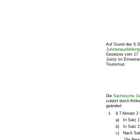
Auf Grund des § 1
Juristenausbildun
Gesetzes vom 17. 
Justiz im Einverne
Tourismus:
Die
Sächsische Ju
zuletzt durch Arti
geändert:
1.
§ 7 Absatz 2 
a)
In Satz 1
b)
In Satz 2
c)
Nach Satz
„Die Begu