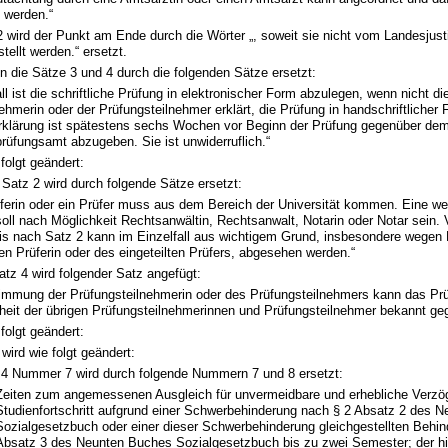
 werden.“
2 wird der Punkt am Ende durch die Wörter „, soweit sie nicht vom Landesjus
tellt werden.“ ersetzt.
n die Sätze 3 und 4 durch die folgenden Sätze ersetzt:
ll ist die schriftliche Prüfung in elektronischer Form abzulegen, wenn nicht di
ehmerin oder der Prüfungsteilnehmer erklärt, die Prüfung in handschriftlicher
Erklärung ist spätestens sechs Wochen vor Beginn der Prüfung gegenüber de
rüfungsamt abzugeben. Sie ist unwiderruflich.“
 folgt geändert:
Satz 2 wird durch folgende Sätze ersetzt:
ferin oder ein Prüfer muss aus dem Bereich der Universität kommen. Eine wei
soll nach Möglichkeit Rechtsanwältin, Rechtsanwalt, Notarin oder Notar sein.
nis nach Satz 2 kann im Einzelfall aus wichtigem Grund, insbesondere wegen 
ten Prüferin oder des eingeteilten Prüfers, abgesehen werden.“
tz 4 wird folgender Satz angefügt:
timmung der Prüfungsteilnehmerin oder des Prüfungsteilnehmers kann das Prü
eit der übrigen Prüfungsteilnehmerinnen und Prüfungsteilnehmer bekannt ge
 folgt geändert:
wird wie folgt geändert:
 4 Nummer 7 wird durch folgende Nummern 7 und 8 ersetzt:
Zeiten zum angemessenen Ausgleich für unvermeidbare und erhebliche Verzö
Studienfortschritt aufgrund einer Schwerbehinderung nach § 2 Absatz 2 des 
Sozialgesetzbuch oder einer dieser Schwerbehinderung gleichgestellten Behi
Absatz 3 des Neunten Buches Sozialgesetzbuch bis zu zwei Semester; der hier