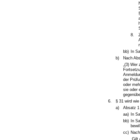
8.
bb)
In Sa
b)
Nach Absa
„(3) Wer
Fortsetzu
Anmeldung
der Prüfu
oder mehr
sie oder 
gegenübe
6.
§ 31 wird wie
a)
Absatz 1 
aa)
In Sa
bb)
In S
bewil
cc)
Nach
„Gil