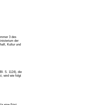
Nummer 3 des
nisterium der
aft, Kultur und
. S. 1124), die
, wird wie folgt
r eine Frist