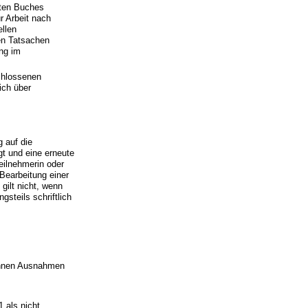
nten Buches
r Arbeit nach
llen
en Tatsachen
ng im
schlossenen
ich über
 auf die
gt und eine erneute
eilnehmerin oder
Bearbeitung einer
gilt nicht, wenn
steils schriftlich
können Ausnahmen
 als nicht