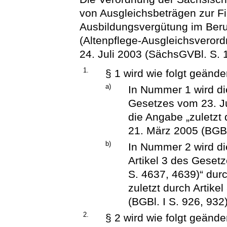
von Ausgleichsbeträgen zur F
Ausbildungsvergütung im Beruf
(Altenpflege-Ausgleichsveror
24. Juli 2003 (SächsGVBl. S. 1
1.
§ 1 wird wie folgt geänder
a)
In Nummer 1 wird di
Gesetzes vom 23. Ju
die Angabe „zuletzt
21. März 2005 (BGBl.
b)
In Nummer 2 wird di
Artikel 3 des Geset
S. 4637, 4639)“ dur
zuletzt durch Artike
(BGBl. I S. 926, 932)
2.
§ 2 wird wie folgt geänder