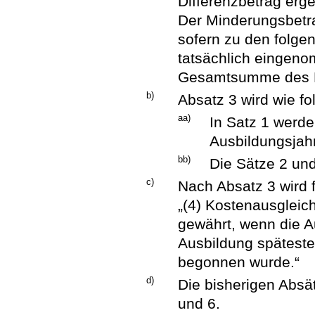
Differenzbetrag erg
Der Minderungsbetra
sofern zu den folg
tatsächlich eingen
Gesamtsumme des Ko
b)
Absatz 3 wird wie fo
aa)
In Satz 1 werde
Ausbildungsjahr
bb)
Die Sätze 2 und
c)
Nach Absatz 3 wird 
„(4) Kostenausgleic
gewährt, wenn die A
Ausbildung spätest
begonnen wurde.“
d)
Die bisherigen Absä
und 6.