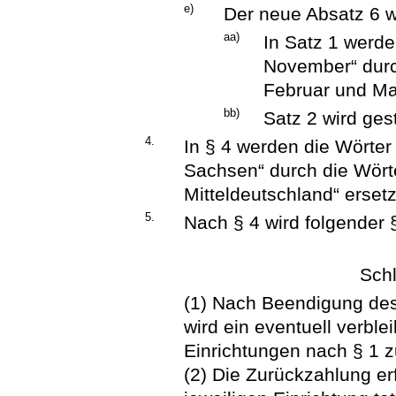
e)
Der neue Absatz 6 wi
aa)
In Satz 1 werde
November“ durc
Februar und Mai
bb)
Satz 2 wird ges
4.
In § 4 werden die Wörter
Sachsen“ durch die Wört
Mitteldeutschland“ ersetz
5.
Nach § 4 wird folgender §
Sch
(1) Nach Beendigung des
wird ein eventuell verbl
Einrichtungen nach § 1 z
(2) Die Zurückzahlung erf