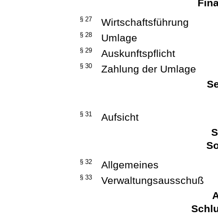
Fina
§ 27
Wirtschaftsführung
§ 28
Umlage
§ 29
Auskunftspflicht
§ 30
Zahlung der Umlage
Se
§ 31
Aufsicht
S
So
§ 32
Allgemeines
§ 33
Verwaltungsausschuß
A
Schlu