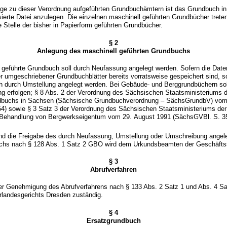
age zu dieser Verordnung aufgeführten Grundbuchämtern ist das Grundbuch in
ierte Datei anzulegen. Die einzelnen maschinell geführten Grundbücher treten
 Stelle der bisher in Papierform geführten Grundbücher.
§ 2
Anlegung des maschinell geführten Grundbuchs
 geführte Grundbuch soll durch Neufassung angelegt werden. Sofern die Date
r umgeschriebener Grundbuchblätter bereits vorratsweise gespeichert sind, s
h durch Umstellung angelegt werden. Bei Gebäude- und Berggrundbüchern sol
 erfolgen; § 8 Abs. 2 der Verordnung des Sächsischen Staatsministeriums de
dbuchs in Sachsen (Sächsische Grundbuchverordnung – SächsGrundbV) vom 
4) sowie § 3 Satz 3 der Verordnung des Sächsischen Staatsministeriums der 
ehandlung von Bergwerkseigentum vom 29. August 1991 (SächsGVBl. S. 352
und die Freigabe des durch Neufassung, Umstellung oder Umschreibung angel
chs nach § 128 Abs. 1 Satz 2 GBO wird dem Urkundsbeamten der Geschäftsst
§ 3
Abrufverfahren
 der Genehmigung des Abrufverfahrens nach § 133 Abs. 2 Satz 1 und Abs. 4 Sa
rlandesgerichts Dresden zuständig.
§ 4
Ersatzgrundbuch