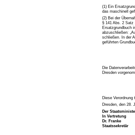
(1) Ein Ersatzgrun
das maschinell gef
(2) Bei der Übern
§ 141 Abs. 2 Satz 
Ersatzgrundbuch i
abzuschließen: „A
schließen. In der 
geführten Grundbu
Die Datenverarbei
Dresden vorgeno
Diese Verordnung t
Dresden, den 28. J
Der Staatsministe
In Vertretung
Dr. Franke
Staatssekretär