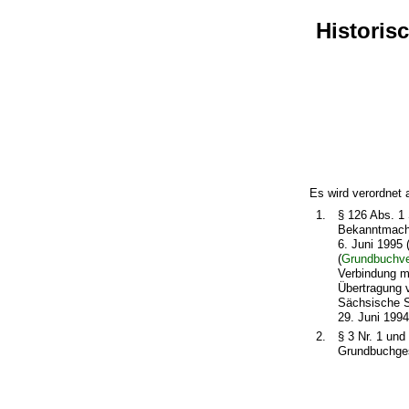
Historis
Es wird verordnet 
1.
§ 126 Abs. 1
Bekanntmachu
6. Juni 1995 
(
Grundbuchve
Verbindung mi
Übertragung 
Sächsische St
29. Juni 199
2.
§ 3 Nr. 1 un
Grundbuchges