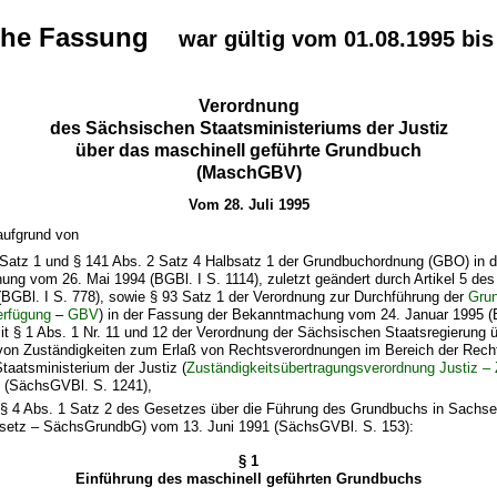
che Fassung
war gültig vom 01.08.1995 bis
Verordnung
des Sächsischen Staatsministeriums der Justiz
über das maschinell geführte Grundbuch
(MaschGBV)
Vom 28. Juli 1995
aufgrund von
 Satz 1 und § 141 Abs. 2 Satz 4 Halbsatz 1 der Grundbuchordnung (GBO) in 
ng vom 26. Mai 1994 (BGBl. I S. 1114), zuletzt geändert durch Artikel 5 d
(BGBl. I S. 778), sowie § 93 Satz 1 der Verordnung zur Durchführung der
Gru
rfügung
–
GBV
) in der Fassung der Bekanntmachung vom 24. Januar 1995 (B
t § 1 Abs. 1 Nr. 11 und 12 der Verordnung der Sächsischen Staatsregierung ü
von Zuständigkeiten zum Erlaß von Rechtsverordnungen im Bereich der Recht
aatsministerium der Justiz (
Zuständigkeitsübertragungsverordnung Justiz –
4 (SächsGVBl. S. 1241),
d § 4 Abs. 1 Satz 2 des Gesetzes über die Führung des Grundbuchs in Sachs
etz – SächsGrundbG) vom 13. Juni 1991 (SächsGVBl. S. 153):
§ 1
Einführung des maschinell geführten Grundbuchs