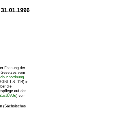
 31.01.1996
der Fassung der
es Gesetzes vom
ndbuchordnung
GBl. I S. 114) in
ber die
spflege auf das
 ZustÜVJu
) vom
en (Sächsisches