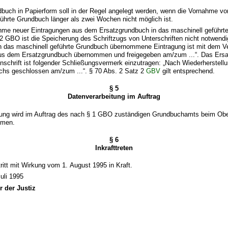
dbuch in Papierform soll in der Regel angelegt werden, wenn die Vornahme vo
ührte Grundbuch länger als zwei Wochen nicht möglich ist.
ahme neuer Eintragungen aus dem Ersatzgrundbuch in das maschinell geführ
2 GBO ist die Speicherung des Schriftzugs von Unterschriften nicht notwend
n das maschinell geführte Grundbuch übernommene Eintragung ist mit dem V
us dem Ersatzgrundbuch übernommen und freigegeben am/zum ...“. Das Ersa
Anschrift ist folgender Schließungsvermerk einzutragen: „Nach Wiederherstell
chs geschlossen am/zum ...“. § 70 Abs. 2 Satz 2
GBV
gilt entsprechend.
§ 5
Datenverarbeitung im Auftrag
tung wird im Auftrag des nach § 1 GBO zuständigen Grundbuchamts beim Obe
mmen.
§ 6
Inkrafttreten
ritt mit Wirkung vom 1. August 1995 in Kraft.
uli 1995
r der Justiz