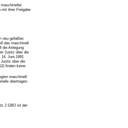
 maschineller
 mit ihrer Freigabe
n neu gefaßter,
oll das maschinell
l die Anlegung
r Justiz über die
14. Juni 1991
Justiz über die
) finden keine
egten maschinell
elle übertragen.
tz 2 GBO ist der