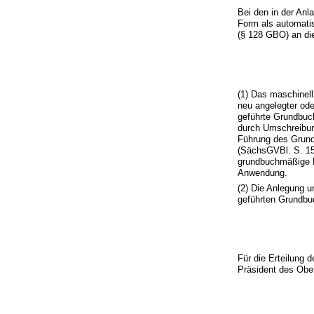
Bei den in der Anl
Form als automatis
(§ 128 GBO) an die
(1) Das maschinell
neu angelegter ode
geführte Grundbuc
durch Umschreibung
Führung des Grun
(SächsGVBl. S. 15
grundbuchmäßige B
Anwendung.
(2) Die Anlegung 
geführten Grundbu
Für die Erteilung
Präsident des Obe