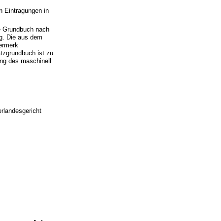
n Eintragungen in
te Grundbuch nach
ig. Die aus dem
ermerk
tzgrundbuch ist zu
ung des maschinell
rlandesgericht