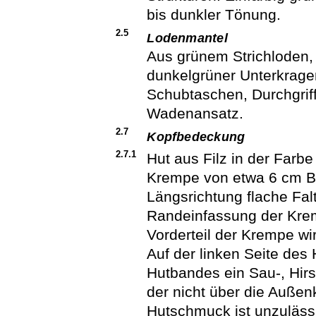
bis dunkler Tönung.
2.5
Lodenmantel
Aus grünem Strichloden,
dunkelgrüner Unterkragen
Schubtaschen, Durchgriff
Wadenansatz.
2.7
Kopfbedeckung
2.7.1
Hut aus Filz in der Farbe
Krempe von etwa 6 cm Br
Längsrichtung flache Fal
Randeinfassung der Kre
Vorderteil der Krempe wi
Auf der linken Seite des 
Hutbandes ein Sau-, Hir
der nicht über die Außen
Hutschmuck ist unzuläss