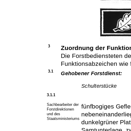
3
Zuordnung der Funktio
Die Forstbediensteten de
Funktionsabzeichen wie f
3.1
Gehobener Forstdienst:
Schulterstücke
3.1.1
Sachbearbeiter der
fünfbogiges Gefle
Forstdirektionen
nebeneinanderlie
und des
Staatsministeriums
dunkelgrüner Pla
Samtunterlage, zw