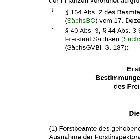
der Finanzen verordnet aufgr
1.
§ 154 Abs. 2 des Beamte
(
SächsBG
) vom 17. Dez
2.
§ 40 Abs. 3, § 44 Abs. 3
Freistaat Sachsen (
Säch
(SächsGVBl. S. 137):
Erst
Bestimmungen
des Fre
Die
(1) Forstbeamte des gehobene
Ausnahme der Forstinspektora