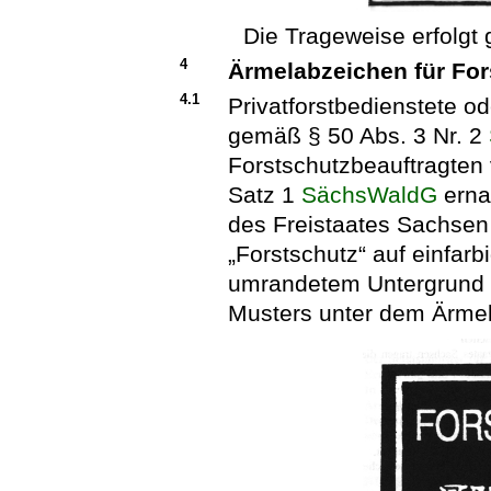
Die Trageweise erfolg
4
Ärmelabzeichen für For
4.1
Privatforstbedienstete o
gemäß § 50 Abs. 3 Nr. 2
Forstschutzbeauftragten 
Satz 1
SächsWaldG
erna
des Freistaates Sachsen 
„Forstschutz“ auf einfar
umrandetem Untergrund 
Musters unter dem Ärm