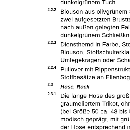
dunkelgrünem Tuch.
2.2.2
Blouson aus olivgrünem 
zwei aufgesetzten Brustt
nach außen gelegten Fal
dunkelgrünem Schließkno
2.2.3
Diensthemd in Farbe, St
Blouson, Stoffschulterkl
Umlegekragen oder Scha
2.2.4
Pullover mit Rippenstruk
Stoffbesätze an Ellenbo
2.3
Hose, Rock
2.3.1
Die lange Hose des groß
graumeliertem Trikot, oh
(bei Größe 50 ca. 48 bis
modisch geprägt, mit grü
der Hose entsprechend in