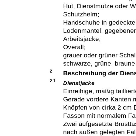
Hut, Dienstmütze oder Wi
Schutzhelm;
Handschuhe in gedeckte
Lodenmantel, gegebenenf
Arbeitsjacke;
Overall;
grauer oder grüner Schal
schwarze, grüne, braune
2
Beschreibung der Dien
2.1
Dienstjacke
Einreihige, mäßig taillie
Gerade vordere Kanten mi
Knöpfen von cirka 2 cm 
Fasson mit normalem Fa
Zwei aufgesetzte Brustta
nach außen gelegten Fal