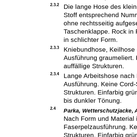
2.3.2
Die lange Hose des klei
Stoff entsprechend Numm
ohne rechtsseitig aufge
Taschenklappe. Rock in 
in schlichter Form.
2.3.3
Kniebundhose, Keilhose o
Ausführung graumeliert. 
auffällige Strukturen.
2.3.4
Lange Arbeitshose nach F
Ausführung. Keine Cord-S
Strukturen. Einfarbig grü
bis dunkler Tönung.
2.4
Parka, Wetterschutzjacke, A
Nach Form und Material i
Faserpelzausführung. Kei
Strukturen. Einfarbig grü