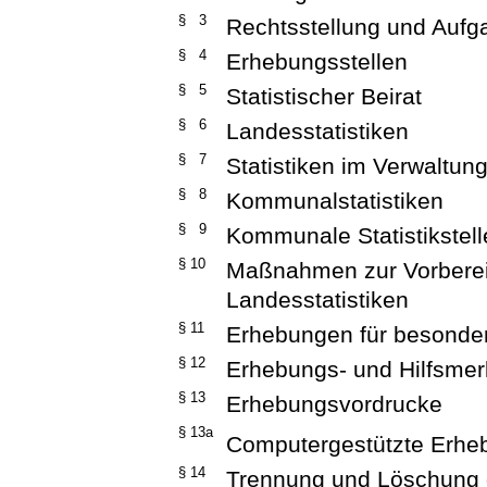
§ 3
Rechtsstellung und Aufg
§ 4
Erhebungsstellen
§ 5
Statistischer Beirat
§ 6
Landesstatistiken
§ 7
Statistiken im Verwaltun
§ 8
Kommunalstatistiken
§ 9
Kommunale Statistikstel
§ 10
Maßnahmen zur Vorberei
Landesstatistiken
§ 11
Erhebungen für besonde
§ 12
Erhebungs- und Hilfsme
§ 13
Erhebungsvordrucke
§ 13a
Computergestützte Erhe
§ 14
Trennung und Löschung 