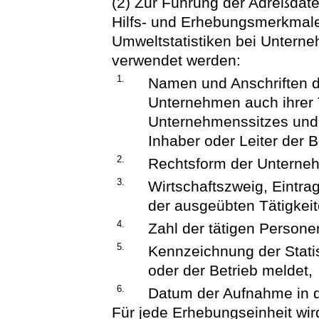
(2) Zur Führung der Adreßdate
Hilfs- und Erhebungsmerkmale
Umweltstatistiken bei Unterne
verwendet werden:
1.
Namen und Anschriften d
Unternehmen auch ihrer T
Unternehmenssitzes und
Inhaber oder Leiter der B
2.
Rechtsform der Unterne
3.
Wirtschaftszweig, Eintra
der ausgeübten Tätigkeit
4.
Zahl der tätigen Persone
5.
Kennzeichnung der Stati
oder der Betrieb meldet,
6.
Datum der Aufnahme in d
Für jede Erhebungseinheit wi