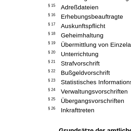
§ 15
Adreßdateien
§ 16
Erhebungsbeauftragte
§ 17
Auskunftspflicht
§ 18
Geheimhaltung
§ 19
Übermittlung von Einzel
§ 20
Unterrichtung
§ 21
Strafvorschrift
§ 22
Bußgeldvorschrift
§ 23
Statistisches Informatio
§ 24
Verwaltungsvorschriften
§ 25
Übergangsvorschriften
§ 26
Inkrafttreten
Grundsätze der amtliche