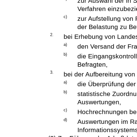
zur Auswahl der in
Verfahren einzubez
c)
zur Aufstellung von
der Belastung zu Be
2.
bei Erhebung von Landess
a)
den Versand der Fr
b)
die Eingangskontrol
Befragten,
3.
bei der Aufbereitung von 
a)
die Überprüfung der 
b)
statistische Zuord
Auswertungen,
c)
Hochrechnungen bei
d)
Auswertungen im Ra
Informationssystems