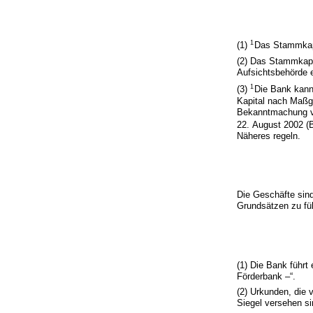
1
(1)
Das Stammkapi
(2) Das Stammkapi
Aufsichtsbehörde 
1
(3)
Die Bank kann 
Kapital nach Maßg
Bekanntmachung vo
22. August 2002 (B
Näheres regeln.
Die Geschäfte sind
Grundsätzen zu fü
(1) Die Bank führt
Förderbank –“.
(2) Urkunden, die 
Siegel versehen si