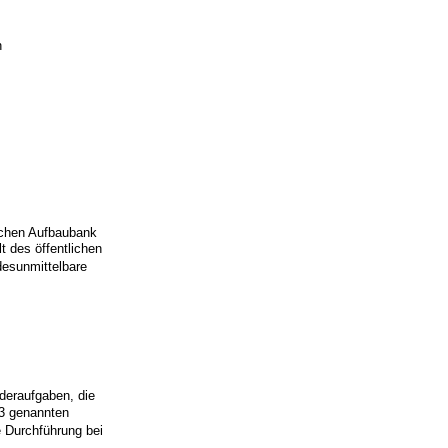
n
schen Aufbaubank
 des öffentlichen
desunmittelbare
rderaufgaben, die
 3 genannten
e Durchführung bei