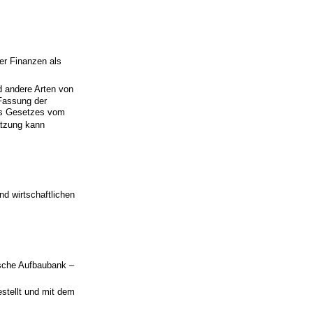
er Finanzen als
d andere Arten von
 Fassung der
des Gesetzes vom
tzung kann
d wirtschaftlichen
ische Aufbaubank –
stellt und mit dem