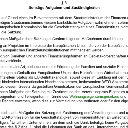
§ 3
Sonstige Aufgaben und Zuständigkeiten
 auf Grund eines im Einvernehmen mit dem Staatsministerium der Finanzen er
ändigen Staatsministeriums weitere bankübliche Aufgaben wahrnehmen, sofern
ropäischen Kommission für die Geschäftstätigkeit eines Förderinstituts nich
 die Satzung.
 nach Maßgabe ihrer Satzung außerdem folgende Maßnahmen durchführen:
ng an Projekten im Interesse der Europäischen Union, die von der Europäisch
n europäischen Finanzierungsinstitutionen mitfinanziert werden;
g von Darlehen und anderen Finanzierungsformen an Gebietskörperschaften un
weckverbände;
n sozialer Art, insbesondere zur Förderung der Familien und sozialer Einric
ierungen außerhalb der Europäischen Union, des Europäischen Wirtschaftsra
ffiziellem Status als EU-Beitrittskandidat, soweit diese im Einklang mit den f
t bindenden internationalen Handelsabkommen, insbesondere WTO-Abkomme
e zu diesem Gesetz dargestellten Grundsätzen der Europäischen Gemeinschaf
 nach Maßgabe der Satzung mit Zustimmung des Verwaltungsrats Eigentum 
gseigentum und Teileigentum im Sinne des
Wohnungseigentumsgesetzes
und
e Rechte erwerben, wenn dies zur Vermeidung von Verlusten oder für den eig
 sich nach Maßgabe der Satzung mit Zustimmung des Verwaltungsrats und u
 EU-Kommission für die Geschäftstätigkeit von Förderinstituten an wirtschaft
2
ligen.
Erfüllt ein Unternehmen, an dem sich die Bank beteiligt, keine Aufgab
owie des § 2 Abs. 1, sind die Leistungen der Bank an das Unternehmen und d