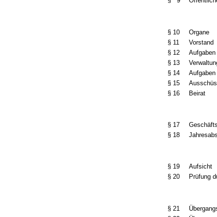
§ 9
Öffentli
§ 10
Organe
§ 11
Vorstand
§ 12
Aufgaben
§ 13
Verwaltun
§ 14
Aufgaben 
§ 15
Ausschüs
§ 16
Beirat
§ 17
Geschäfts
§ 18
Jahresab
§ 19
Aufsicht
§ 20
Prüfung 
§ 21
Übergangs