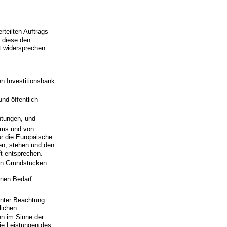
teilten Auftrags
 diese den
t widersprechen.
en Investitionsbank
d öffentlich-
htungen, und
ums und von
ür die Europäische
n, stehen und den
t entsprechen.
an Grundstücken
enen Bedarf
nter Beachtung
lichen
en im Sinne der
ie Leistungen des