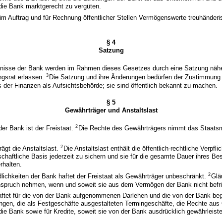
ie Bank marktgerecht zu vergüten.
im Auftrag und für Rechnung öffentlicher Stellen Vermögenswerte treuhänderi
§ 4
Satzung
tnisse der Bank werden im Rahmen dieses Gesetzes durch eine Satzung nähe
3
ngsrat erlassen.
Die Satzung und ihre Änderungen bedürfen der Zustimmung
 der Finanzen als Aufsichtsbehörde; sie sind öffentlich bekannt zu machen.
§ 5
Gewährträger und Anstaltslast
2
er Bank ist der Freistaat.
Die Rechte des Gewährträgers nimmt das Staatsm
2
rägt die Anstaltslast.
Die Anstaltslast enthält die öffentlich-rechtliche Verpfl
tschaftliche Basis jederzeit zu sichern und sie für die gesamte Dauer ihres B
rhalten.
2
dlichkeiten der Bank haftet der Freistaat als Gewährträger unbeschränkt.
Glä
Anspruch nehmen, wenn und soweit sie aus dem Vermögen der Bank nicht befri
 haftet für die von der Bank aufgenommenen Darlehen und die von der Bank b
ngen, die als Festgeschäfte ausgestalteten Termingeschäfte, die Rechte aus
die Bank sowie für Kredite, soweit sie von der Bank ausdrücklich gewährleist