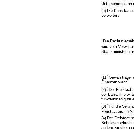
Unternehmens an d
(5) Die Bank kann 
verwerten.
1
Die Rechtsverhäl
wird vom Verwaltu
Staatsministeriums
1
(1)
Gewährträger d
Finanzen wahr.
1
(2)
Der Freistaat t
der Bank, ihre wir
funktionsfähig zu e
1
(3)
Für die Verbin
Freistaat erst in 
(4) Der Freistaat
Schuldverschreibu
andere Kredite an 