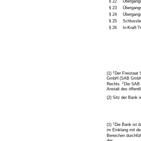
§ 22
Übergangs
§ 23
Übergangs
§ 24
Übergang
§ 25
Schlussb
§ 26
In-Kraft-T
1
(1)
Der Freistaat
GmbH (SAB GmbH) d
2
Rechts.
Die SAB 
Anstalt des öffentl
(2) Sitz der Bank i
1
(1)
Die Bank ist d
im Einklang mit de
Bereichen durchfü
der: