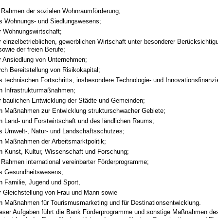
 Rahmen der sozialen Wohnraumförderung;
s Wohnungs- und Siedlungswesens;
r Wohnungswirtschaft;
 einzelbetrieblichen, gewerblichen Wirtschaft unter besonderer Berücksichtig
sowie der freien Berufe;
r Ansiedlung von Unternehmen;
ch Bereitstellung von Risikokapital;
 technischen Fortschritts, insbesondere Technologie- und Innovationsfinanzi
n Infrastrukturmaßnahmen;
r baulichen Entwicklung der Städte und Gemeinden;
n Maßnahmen zur Entwicklung strukturschwacher Gebiete;
n Land- und Forstwirtschaft und des ländlichen Raums;
s Umwelt-, Natur- und Landschaftsschutzes;
n Maßnahmen der Arbeitsmarktpolitik;
n Kunst, Kultur, Wissenschaft und Forschung;
 Rahmen international vereinbarter Förderprogramme;
s Gesundheitswesens;
n Familie, Jugend und Sport,
r Gleichstellung von Frau und Mann sowie
n Maßnahmen für Tourismusmarketing und für Destinationsentwicklung.
 dieser Aufgaben führt die Bank Förderprogramme und sonstige Maßnahmen des