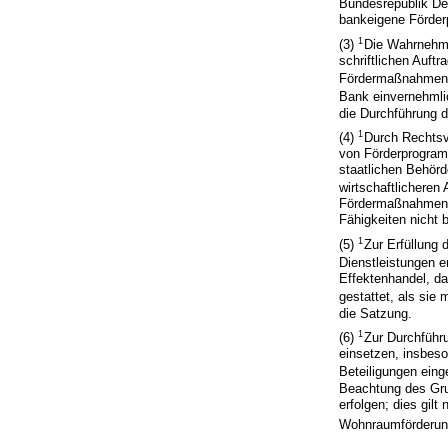
Bundesrepublik De
bankeigene Förder
1
(3)
Die Wahrnehmu
schriftlichen Auft
Fördermaßnahmen 
Bank einvernehmli
die Durchführung 
1
(4)
Durch Rechtsv
von Förderprogram
staatlichen Behörd
wirtschaftlicheren
Fördermaßnahmen i
Fähigkeiten nicht b
1
(5)
Zur Erfüllung 
Dienstleistungen e
Effektenhandel, d
gestattet, als sie
die Satzung.
1
(6)
Zur Durchführ
einsetzen, insbes
Beteiligungen ein
Beachtung des Gru
erfolgen; dies gil
Wohnraumförderung