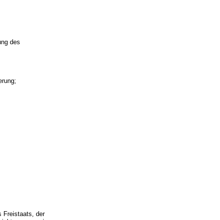
ung des
erung;
 Freistaats, der