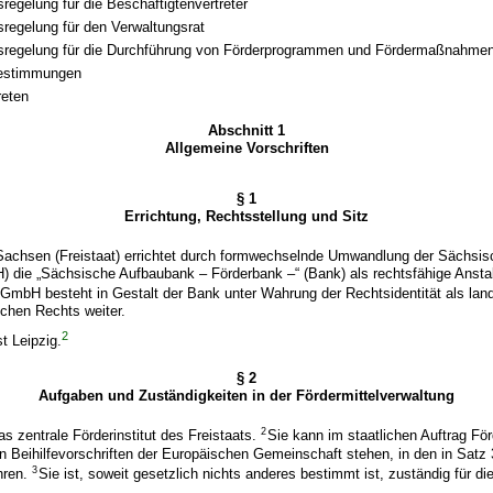
regelung für die Beschäftigtenvertreter
regelung für den Verwaltungsrat
sregelung für die Durchführung von Förderprogrammen und Fördermaßnahme
estimmungen
reten
Abschnitt 1
Allgemeine Vorschriften
§ 1
Errichtung, Rechtsstellung und Sitz
 Sachsen (Freistaat) errichtet durch formwechselnde Umwandlung der Sächsi
ie „Sächsische Aufbaubank – Förderbank –“ (Bank) als rechtsfähige Anstalt
GmbH besteht in Gestalt der Bank unter Wahrung der Rechtsidentität als lan
ichen Rechts weiter.
2
st Leipzig.
§ 2
Aufgaben und Zuständigkeiten in der Fördermittelverwaltung
2
as zentrale Förderinstitut des Freistaats.
Sie kann im staatlichen Auftrag Fö
n Beihilfevorschriften der Europäischen Gemeinschaft stehen, in den in Satz
3
hren.
Sie ist, soweit gesetzlich nichts anderes bestimmt ist, zuständig für di