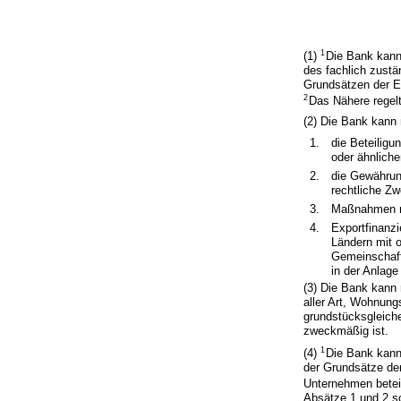
1
(1)
Die Bank kann
des fachlich zust
Grundsätzen der Eu
2
Das Nähere regelt
(2) Die Bank kann
1.
die Beteiligu
oder ähnliche
2.
die Gewährun
rechtliche Z
3.
Maßnahmen rei
4.
Exportfinanz
Ländern mit o
Gemeinschaf
in der Anlag
(3) Die Bank kann
aller Art, Wohnun
grundstücksgleich
zweckmäßig ist.
1
(4)
Die Bank kann
der Grundsätze der
Unternehmen betei
Absätze 1 und 2 s