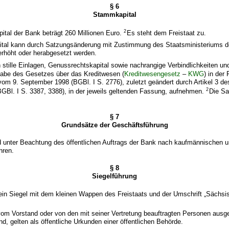
§ 6
Stammkapital
2
tal der Bank beträgt 260 Millionen Euro.
Es steht dem Freistaat zu.
tal kann durch Satzungsänderung mit Zustimmung des Staatsministeriums d
erhöht oder herabgesetzt werden.
stille Einlagen, Genussrechtskapital sowie nachrangige Verbindlichkeiten un
abe des Gesetzes über das Kreditwesen (
Kreditwesengesetz
–
KWG
) in der
m 9. September 1998 (BGBl. I S. 2776), zuletzt geändert durch Artikel 3 
2
GBl. I S. 3387, 3388), in der jeweils geltenden Fassung, aufnehmen.
Die Sa
§ 7
Grundsätze der Geschäftsführung
 unter Beachtung des öffentlichen Auftrags der Bank nach kaufmännischen un
hren.
§ 8
Siegelführung
 ein Siegel mit dem kleinen Wappen des Freistaats und der Umschrift „Sächs
vom Vorstand oder von den mit seiner Vertretung beauftragten Personen ausge
nd, gelten als öffentliche Urkunden einer öffentlichen Behörde.