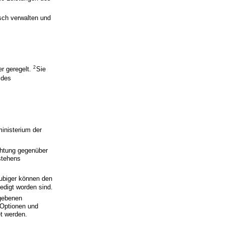
sch verwalten und
2
r geregelt.
Sie
 des
inisterium der
ichtung gegenüber
estehens
ubiger können den
edigt worden sind.
egebenen
 Optionen und
et werden.