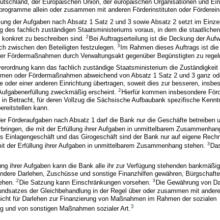
utschland, der Europäischen Union, der europäischen Organisationen und Ein
programme allein oder zusammen mit anderen Förderinstituten oder Förderein
ng der Aufgaben nach Absatz 1 Satz 2 und 3 sowie Absatz 2 setzt im Einzelf
rag des fachlich zuständigen Staatsministeriums voraus, in dem die staatliche
2
konkret zu beschreiben sind.
Bei Auftragserteilung ist die Deckung der Au
3
ch zwischen den Beteiligten festzulegen.
Im Rahmen dieses Auftrags ist die
der Fördermaßnahmen durch Verwaltungsakt gegenüber Begünstigten zu regel
erordnung kann das fachlich zuständige Staatsministerium die Zuständigkeit
men oder Fördermaßnahmen abweichend von Absatz 1 Satz 2 und 3 ganz oder
e oder einer anderen Einrichtung übertragen, soweit dies zur besseren, insbe
2
 Aufgabenerfüllung zweckmäßig erscheint.
Hierfür kommen insbesondere För
n Betracht, für deren Vollzug die Sächsische Aufbaubank spezifische Kennt
ereitstellen kann.
der Förderaufgaben nach Absatz 1 darf die Bank nur die Geschäfte betreiben 
rbringen, die mit der Erfüllung ihrer Aufgaben in unmittelbarem Zusammenha
as Einlagengeschäft und das Girogeschäft sind der Bank nur auf eigene Rech
3
 mit der Erfüllung ihrer Aufgaben in unmittelbarem Zusammenhang stehen.
Das
ung ihrer Aufgaben kann die Bank alle ihr zur Verfügung stehenden bankmäßi
ondere Darlehen, Zuschüsse und sonstige Finanzhilfen gewähren, Bürgschaf
2
3
gehen.
Die Satzung kann Einschränkungen vorsehen.
Die Gewährung von Dar
ndsatzes der Gleichbehandlung in der Regel über oder zusammen mit anderen
t nicht für Darlehen zur Finanzierung von Maßnahmen im Rahmen der sozialen
3
 und von sonstigen Maßnahmen sozialer Art.