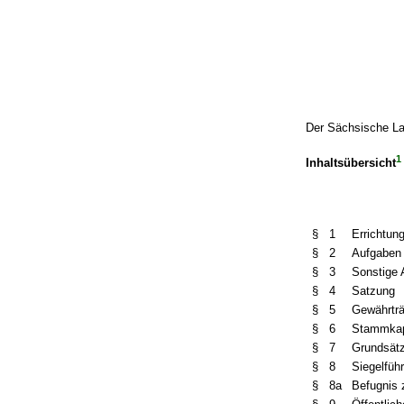
Der Sächsische La
1
Inhaltsübersicht
§ 1
Errichtun
§ 2
Aufgaben 
§ 3
Sonstige 
§ 4
Satzung
§ 5
Gewährträ
§ 6
Stammkap
§ 7
Grundsätz
§ 8
Siegelfüh
§ 8a
Befugnis 