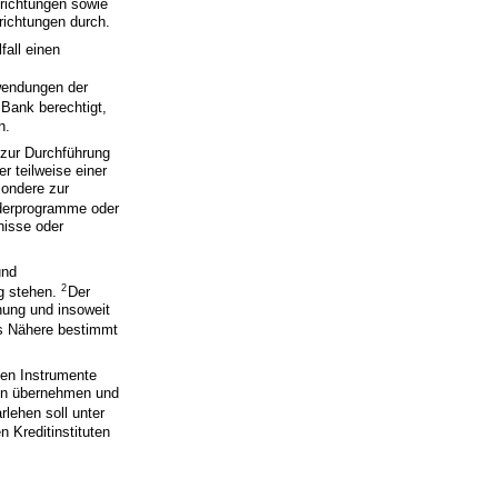
richtungen sowie
richtungen durch.
all einen
n
fwendungen der
 Bank berechtigt,
n.
 zur Durchführung
 teilweise einer
sondere zur
derprogramme oder
nisse oder
und
2
ng stehen.
Der
nung und insoweit
 Nähere bestimmt
gen Instrumente
ten übernehmen und
lehen soll unter
 Kreditinstituten