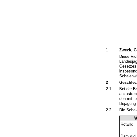
1
Zweck, G
Diese Ric
Landesjag
Gesetzes 
insbesond
Schalenwi
2
Geschlech
2.1
Bei der B
anzustreb
den mittle
Bejagung 
2.2
Die Schal
W
Rotwild
Damwild