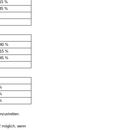
15 %
45 %
 40 %
 15 %
 45 %
 %
 %
 %
anzustreben.
 möglich, wenn