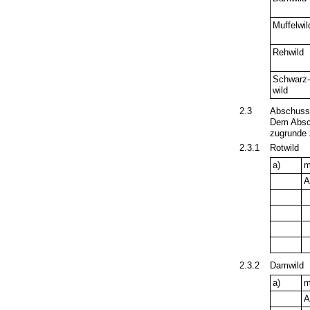
Muffelwil
Rehwild
Schwarz
wild
2.3
Abschuss 
Dem Absch
zugrunde 
2.3.1
Rotwild
a)
m
2.3.2
Damwild
a)
m