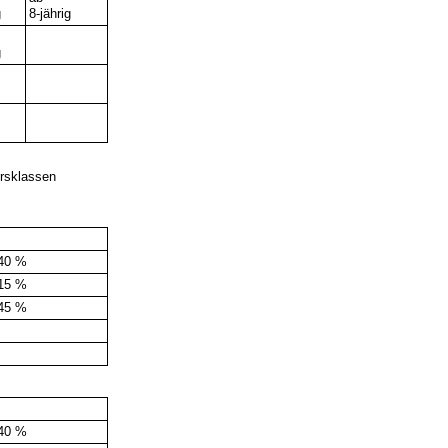
g
8-jährig
g
ersklassen
40 %
15 %
45 %
40 %