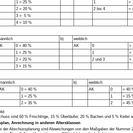
1 = 25 %
1
= 
2 = 20 %
2 bis 4
= 
3 = 5 %
4 = 10 %
d
ännlich
b)
weiblich
AK
0 = 40 %
AK
0
=
1 = 25 %
1
=
2 = 20 %
2 und 3
=
3 = 15 %
männlich
b)
weiblich
AK
0 = 40 %
AK
0
= 40
1 = 25 %
1
= 15
2 = 35 %
2
= 45
ild
huss sind 60 % Frischlinge, 15 % Überläufer, 20 % Bachen und 5 % Keiler 
plan, Anrechnung in anderen Altersklassen
ei der Abschussplanung sind Abweichungen von den Maßgaben der Nummer 2