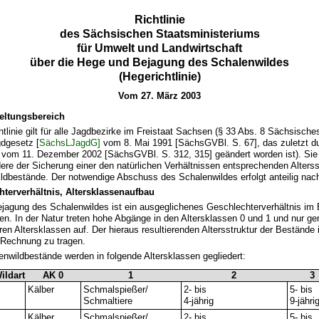
Richtlinie
des Sächsischen Staatsministeriums
für Umwelt und Landwirtschaft
über die Hege und Bejagung des Schalenwildes
(Hegerichtlinie)
Vom 27. März 2003
eltungsbereich
htlinie gilt für alle Jagdbezirke im Freistaat Sachsen (§ 33 Abs. 8 Sächsische
dgesetz [
SächsLJagdG]
vom 8. Mai 1991 [SächsGVBl. S. 67], das zuletzt du
vom 11. Dezember 2002 [SächsGVBl. S. 312, 315] geändert worden ist). Sie 
ere der Sicherung einer den natürlichen Verhältnissen entsprechenden Alterss
ldbestände. Der notwendige Abschuss des Schalenwildes erfolgt anteilig nach
terverhältnis, Altersklassenaufbau
ejagung des Schalenwildes ist ein ausgeglichenes Geschlechterverhältnis im
en. In der Natur treten hohe Abgänge in den Altersklassen 0 und 1 und nur ge
ren Altersklassen auf. Der hieraus resultierenden Altersstruktur der Bestände i
Rechnung zu tragen.
enwildbestände werden in folgende Altersklassen gegliedert:
ildart
AK 0
1
2
3
Kälber
Schmalspießer/
2- bis
5- bis
Schmaltiere
4-jährig
9-jähri
Kälber
Schmalspießer/
2- bis
5- bis