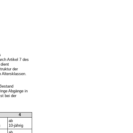
s
rch Artikel 7 des
dient
truktur der
 Altersklassen.
 Bestand
ringe Abgänge in
st bei der
4
ab
g
10-jährig
ab