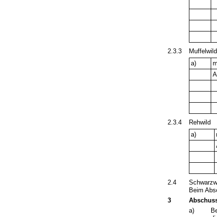
2.3.3
Muffelwil
a)
m
2.3.4
Rehwild
a)
2.4
Schwarzw
Beim Absc
3
Abschuss
a)
B