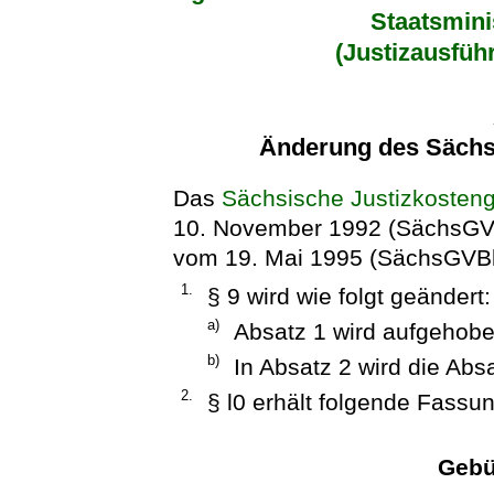
Staatsmini
(Justizausfüh
Änderung des Sächs
Das
Sächsische Justizkosten
10. November 1992 (SächsGVBl
vom 19. Mai 1995 (SächsGVBl. 
1.
§ 9 wird wie folgt geändert:
a)
Absatz 1 wird aufgehobe
b)
In Absatz 2 wird die Abs
2.
§ l0 erhält folgende Fassun
Gebü