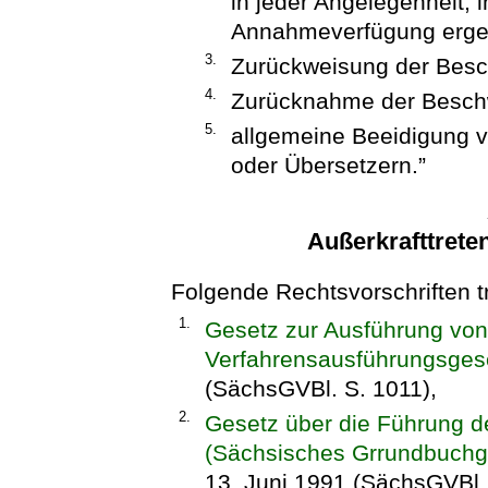
in jeder Angelegenheit, 
Annahmeverfügung erge
3.
Zurückweisung der Bes
4.
Zurücknahme der Besch
5.
allgemeine Beeidigung 
oder Übersetzern.”
Außerkrafttrete
Folgende Rechtsvorschriften tr
1.
Gesetz zur Ausführung von
Verfahrensausführungsges
(SächsGVBl. S. 1011),
2.
Gesetz über die Führung 
(Sächsisches Grrundbuch
13. Juni 1991 (SächsGVBl. 