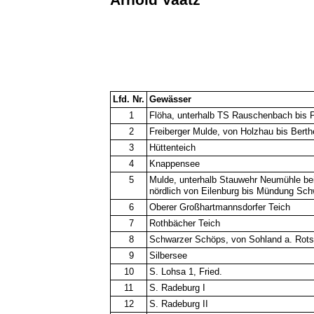
Lfd. Nr.
Gewässer
1
Flöha, unterhalb TS Rauschenbach bis
2
Freiberger Mulde, von Holzhau bis Berth
3
Hüttenteich
4
Knappensee
5
Mulde, unterhalb Stauwehr Neumühle b
nördlich von Eilenburg bis Mündung Sc
6
Oberer Großhartmannsdorfer Teich
7
Rothbächer Teich
8
Schwarzer Schöps, von Sohland a. Rotst
9
Silbersee
10
S. Lohsa 1, Fried.
11
S. Radeburg I
12
S. Radeburg II