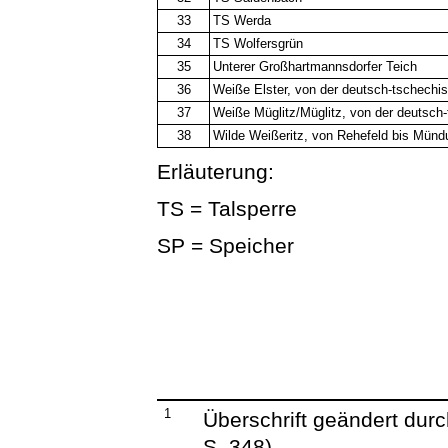
33
TS Werda
34
TS Wolfersgrün
35
Unterer Großhartmannsdorfer Teich
36
Weiße Elster, von der deutsch-tschechi
37
Weiße Müglitz/Müglitz, von der deutsch
38
Wilde Weißeritz, von Rehefeld bis Mündu
Erläuterung:
TS = Talsperre
SP = Speicher
1
Überschrift geändert dur
S. 348)