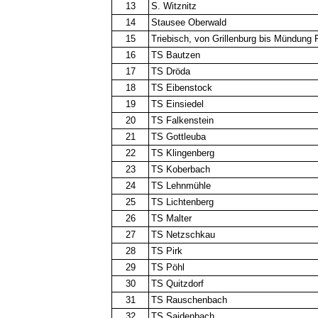
13
S. Witznitz
14
Stausee Oberwald
15
Triebisch, von Grillenburg bis Mündung 
16
TS Bautzen
17
TS Dröda
18
TS Eibenstock
19
TS Einsiedel
20
TS Falkenstein
21
TS Gottleuba
22
TS Klingenberg
23
TS Koberbach
24
TS Lehnmühle
25
TS Lichtenberg
26
TS Malter
27
TS Netzschkau
28
TS Pirk
29
TS Pöhl
30
TS Quitzdorf
31
TS Rauschenbach
32
TS Saidenbach