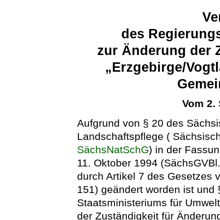
Ve
des Regierung
zur Änderung der 
„Erzgebirge/Vogt
Gemei
Vom 2.
Aufgrund von § 20 des Sächs
Landschaftspflege ( Sächsisc
SächsNatSchG
) in der Fass
11. Oktober 1994 (SächsGVBl. 
durch Artikel 7 des Gesetzes
151) geändert worden ist und
Staatsministeriums für Umwel
der Zuständigkeit für Änderu