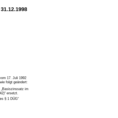
 31.12.1998
vom 17. Juli 1992
ie folgt geändert:
 „Basiszinssatz im
2)“ ersetzt.
des § 1 DÜG“