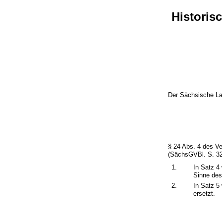
Historis
Der Sächsische La
§ 24 Abs. 4 des V
(SächsGVBl. S. 32
1.
In Satz 4
Sinne des
2.
In Satz 5
ersetzt.