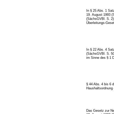
In § 25 Abs. 1 S
19. August 1993 (
(SächsGVBl. S. 2),
Überleitungs-Geset
In § 22 Abs. 4 S
(SächsGVBl. S. 50
im Sinne des § 1 D
§ 44 Abs. 4 bis 6 
Haushaltsordnung
Das Gesetz zur N