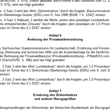
SächsGVBl. S. 675), zuletzt geändert durch Artikel 6 des Gesetzes vom 12.
, 675), wird wie folgt geändert:
bs. 4 Satz 2 wird das Wort „Diskontsatzes“ durch die Angabe „Basiszinssatze
tz-Überleitungs-Gesetz (DÜG) vom 9. Juni 1998 (BGBl. I S. 1242)“ ersetzt.
bs. 4 Satz 1 Halbsatz 2 werden die Worte „einem dem jeweiligen Lombardsat
k entsprechenden Zinssatz“ durch die Angabe „dem jeweiligen um 1,5 Proze
satz im Sinne des § 1 DÜG“ ersetzt.
Artikel 6
Änderung der Privatwaldverordnung
 Sächsischen Staatsministeriums für Landwirtschaft, Ernährung und Forsten 
g, Betreuung und technischen Hilfe und die Kostenbeiträge für die fachliche
 die Betreuung der Privatwaldbesitzer (Privatwaldverordnung – PWaldVO) vom
 (SächsGVBl. S. 496) wird wie folgt geändert:
s. 3 Satz 3 wird das Wort „Lombardsatz“ durch die Angabe „um 1,5 Prozentpu
satz im Sinne des § 1 Diskontsatz-Überleitungs-Gesetz (DÜG) vom 9. Juni 1
ersetzt.
s. 3 Satz 3 wird das Wort „Lombardsatz“ durch die Angabe „um 1,5 Prozentpu
satz im Sinne des § 1 DÜG“ ersetzt.
Artikel 7
Ersetzung des Diskontsatzes
und anderer Bezugsgrößen
waltungshandlungen der Diskontsatz der Deutschen Bundesbank als Bezugsgrö