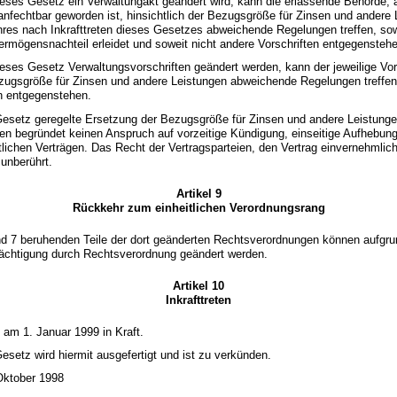
dieses Gesetz ein Verwaltungakt geändert wird, kann die erlassende Behörde
nfechtbar geworden ist, hinsichtlich der Bezugsgröße für Zinsen und andere
hres nach Inkrafttreten dieses Gesetzes abweichende Regelungen treffen, sow
ermögensnachteil erleidet und soweit nicht andere Vorschriften entgegensteh
ieses Gesetz Verwaltungsvorschriften geändert werden, kann der jeweilige Vor
ezugsgröße für Zinsen und andere Leistungen abweichende Regelungen treffen,
en entgegenstehen.
Gesetz geregelte Ersetzung der Bezugsgröße für Zinsen und andere Leistungen 
gen begründet keinen Anspruch auf vorzeitige Kündigung, einseitige Aufhebu
htlichen Verträgen. Das Recht der Vertragsparteien, den Vertrag einvernehmlic
 unberührt.
Artikel 9
Rückkehr zum einheitlichen Verordnungsrang
und 7 beruhenden Teile der dort geänderten Rechtsverordnungen können aufgru
ächtigung durch Rechtsverordnung geändert werden.
Artikel 10
Inkrafttreten
t am 1. Januar 1999 in Kraft.
setz wird hiermit ausgefertigt und ist zu verkünden.
Oktober 1998