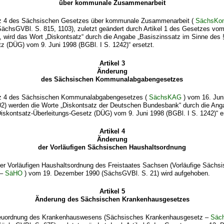
über kommunale Zusammenarbeit
atz 4 des Sächsischen Gesetzes über kommunale Zusammenarbeit (
SächsK
SächsGVBl. S. 815, 1103), zuletzt geändert durch Artikel 1 des Gesetzes vo
 wird das Wort „Diskontsatz“ durch die Angabe „Basiszinssatz im Sinne des 
z (DÜG) vom 9. Juni 1998 (BGBl. I S. 1242)“ ersetzt.
Artikel 3
Änderung
des Sächsischen Kommunalabgabengesetzes
atz 4 des Sächsischen Kommunalabgabengesetzes (
SächsKAG
) vom 16. Jun
2) werden die Worte „Diskontsatz der Deutschen Bundesbank“ durch die Ang
iskontsatz-Überleitungs-Gesetz (DÜG) vom 9. Juni 1998 (BGBl. I S. 1242)“ e
Artikel 4
Änderung
der Vorläufigen Sächsischen Haushaltsordnung
der Vorläufigen Haushaltsordnung des Freistaates Sachsen (Vorläufige Sächs
 –
SäHO
) vom 19. Dezember 1990 (SächsGVBl. S. 21) wird aufgehoben.
Artikel 5
Änderung des Sächsischen Krankenhausgesetzes
euordnung des Krankenhauswesens (Sächsisches Krankenhausgesetz –
Säc