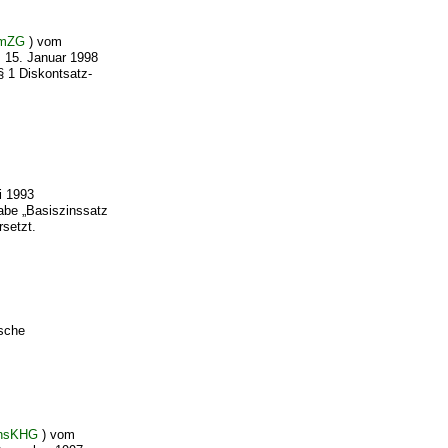
omZG
) vom
m 15. Januar 1998
§ 1 Diskontsatz-
i 1993
abe „Basiszinssatz
rsetzt.
ische
hsKHG
) vom