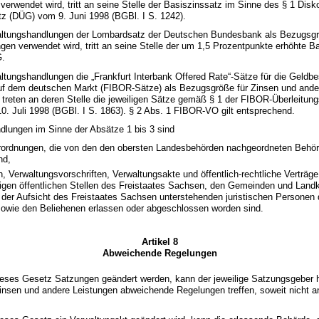
verwendet wird, tritt an seine Stelle der Basiszinssatz im Sinne des § 1 Disk
tz (DÜG) vom 9. Juni 1998 (BGBl. I S. 1242).
waltungshandlungen der Lombardsatz der Deutschen Bundesbank als Bezugsgr
gen verwendet wird, tritt an seine Stelle der um 1,5 Prozentpunkte erhöhte B
G.
altungshandlungen die „Frankfurt Interbank Offered Rate“-Sätze für die Geldb
uf dem deutschen Markt (FIBOR-Sätze) als Bezugsgröße für Zinsen und ande
treten an deren Stelle die jeweiligen Sätze gemäß § 1 der FIBOR-Überleitun
. Juli 1998 (BGBl. I S. 1863). § 2 Abs. 1 FIBOR-VO gilt entsprechend.
dlungen im Sinne der Absätze 1 bis 3 sind
ordnungen, die von den den obersten Landesbehörden nachgeordneten Behör
nd,
, Verwaltungsvorschriften, Verwaltungsakte und öffentlich-rechtliche Verträg
igen öffentlichen Stellen des Freistaates Sachsen, den Gemeinden und Landk
 der Aufsicht des Freistaates Sachsen unterstehenden juristischen Personen 
owie den Beliehenen erlassen oder abgeschlossen worden sind.
Artikel 8
Abweichende Regelungen
ieses Gesetz Satzungen geändert werden, kann der jeweilige Satzungsgeber hi
insen und andere Leistungen abweichende Regelungen treffen, soweit nicht an