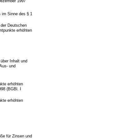
 Dezember 1997
s im Sinne des § 1
z der Deutschen
ntpunkte erhöhten
über Inhalt und
 Aus- und
nkte erhöhten
998 (BGBl. I
nkte erhöhten
ße für Zinsen und