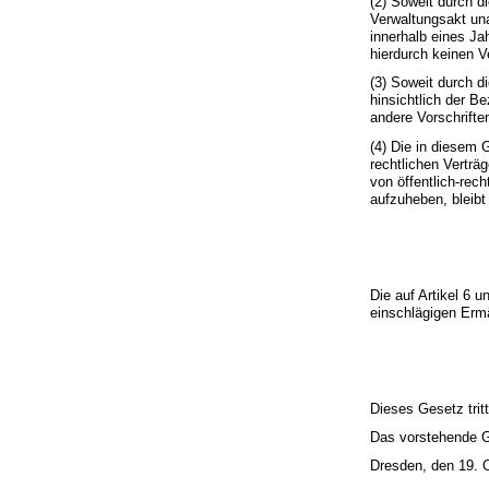
(2) Soweit durch 
Verwaltungsakt una
innerhalb eines Ja
hierdurch keinen V
(3) Soweit durch d
hinsichtlich der B
andere Vorschrift
(4) Die in diesem 
rechtlichen Verträ
von öffentlich-rec
aufzuheben, bleibt
Die auf Artikel 6 
einschlägigen Erm
Dieses Gesetz trit
Das vorstehende Ge
Dresden, den 19. 