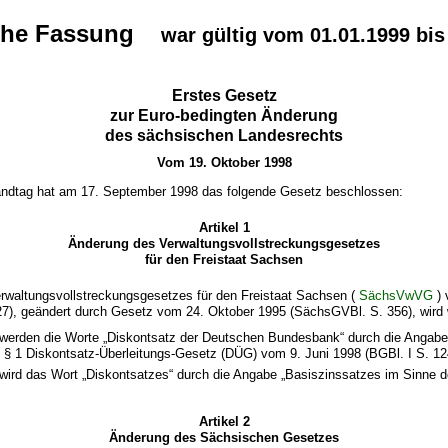
che Fassung
war gültig vom 01.01.1999 bis
Erstes Gesetz
zur Euro-bedingten Änderung
des sächsischen Landesrechts
Vom 19. Oktober 1998
ndtag hat am 17. September 1998 das folgende Gesetz beschlossen:
Artikel 1
Änderung des Verwaltungsvollstreckungsgesetzes
für den Freistaat Sachsen
erwaltungsvollstreckungsgesetzes für den Freistaat Sachsen (
SächsVwVG
) 
7), geändert durch Gesetz vom 24. Oktober 1995 (SächsGVBl. S. 356), wird w
 werden die Worte „Diskontsatz der Deutschen Bundesbank“ durch die Angabe
 § 1 Diskontsatz-Überleitungs-Gesetz (DÜG) vom 9. Juni 1998 (BGBl. I S. 124
 wird das Wort „Diskontsatzes“ durch die Angabe „Basiszinssatzes im Sinne 
Artikel 2
Änderung des Sächsischen Gesetzes