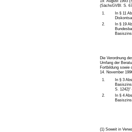
19. August 1993 (
(SächsGVBl. S. 673
1.
In § 11 A
Diskontsa
2.
In § 19 A
Bundesban
Basiszins
Die Verordnung des
Umfang der Beratun
Fortbildung sowie
14. November 1996
1.
In § 3 Ab
Basiszins
S. 1242)“ 
2.
In § 4 Ab
Basiszins
(1) Soweit in Ver