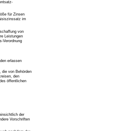
ontsatz-
öße für Zinsen
aisiszinssatz im
eschaffung von
re Leistungen
gs-Verordnung
den erlassen
e, die von Behörden
reisen, den
des öffentlichen
nsichtlich der
dere Vorschriften