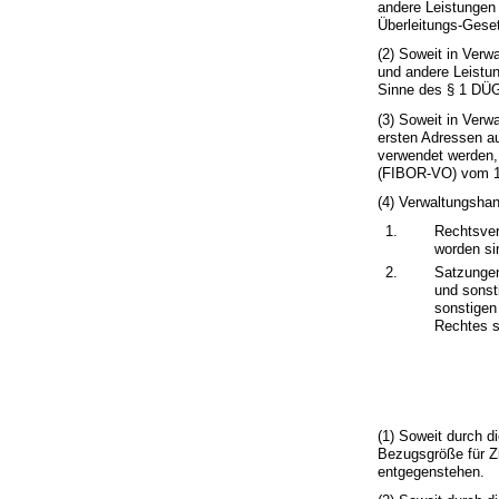
andere Leistungen 
Überleitungs-Gese
(2) Soweit in Ver
und andere Leistun
Sinne des § 1 DÜ
(3) Soweit in Verw
ersten Adressen a
verwendet werden, 
(FIBOR-VO) vom 10
(4) Verwaltungshan
1.
Rechtsver
worden si
2.
Satzungen
und sonst
sonstigen
Rechtes s
(1) Soweit durch d
Bezugsgröße für Z
entgegenstehen.