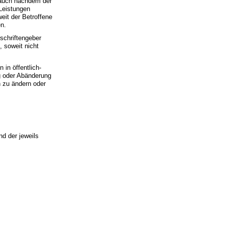
, auch nachdem der
 Leistungen
eit der Betroffene
en.
schriftengeber
 soweit nicht
in öffentlich-
ng oder Abänderung
h zu ändern oder
nd der jeweils