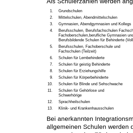
Als Schülerzahlen werden ange
1.
Grundschulen
2.
Mittelschulen, Abendmittelschulen
3.
Gymnasien, Abendgymnasien und Kollegs
4.
Berufsschulen, Berufsfachschulen Fachsch
Fachoberschulen,berufliche Gymnasien un
Berufsbildende Schulen für Behinderte (Voll
5.
Berufsschulen, Fachoberschule und
Fachschulen (Teilzeit)
6.
Schulen für Lernbehinderte
7.
Schulen für geistig Behinderte
8.
Schulen für Erziehungshilfe
9.
Schulen für Körperbehinderte
10.
Schulen für Blinde und Sehschwache
11.
Schulen für Gehörlose und
Schwerhörige
12.
Sprachheilschulen
13.
Klinik- und Krankenhausschulen
Bei anerkannten Integrations
allgemeinen Schulen werden di