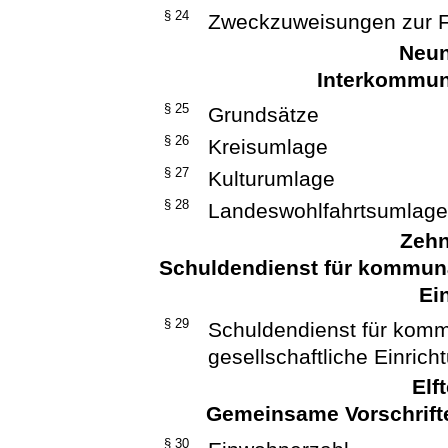
§ 24
Zweckzuweisungen zur F
Neun
Interkommun
§ 25
Grundsätze
§ 26
Kreisumlage
§ 27
Kulturumlage
§ 28
Landeswohlfahrtsumlag
Zehn
Schuldendienst für kommunal
Ei
§ 29
Schuldendienst für komm
gesellschaftliche Einric
Elf
Gemeinsame Vorschriften
§ 30