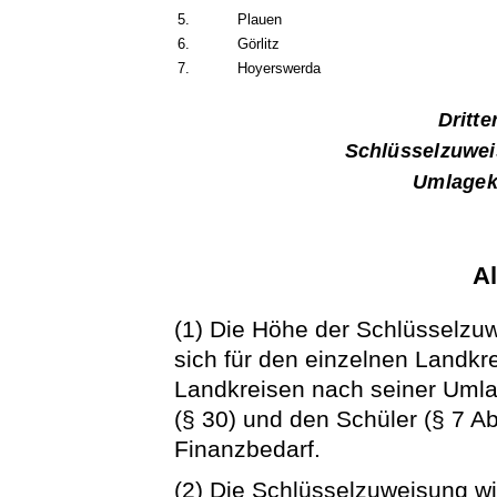
5.
Plauen
6.
Görlitz
7.
Hoyerswerda
Dritte
Schlüsselzuwe
Umlagekr
A
(1) Die Höhe der Schlüsselzu
sich für den einzelnen Landkr
Landkreisen nach seiner Umla
(§ 30) und den Schüler (§ 7 A
Finanzbedarf.
(2) Die Schlüsselzuweisung wi