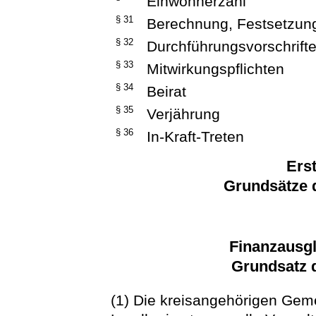
Einwohnerzahl
§ 31
Berechnung, Festsetzun
§ 32
Durchführungsvorschrift
§ 33
Mitwirkungspflichten
§ 34
Beirat
§ 35
Verjährung
§ 36
In-Kraft-Treten
Erst
Grundsätze 
Finanzausgl
Grundsatz d
(1) Die kreisangehörigen Geme