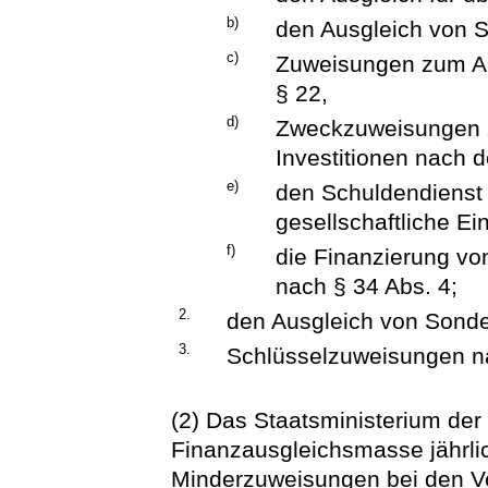
b)
den Ausgleich von S
c)
Zuweisungen zum Au
§ 22,
d)
Zweckzuweisungen 
Investitionen nach 
e)
den Schuldendienst 
gesellschaftliche E
f)
die Finanzierung vo
nach § 34 Abs. 4;
2.
den Ausgleich von Sonder
3.
Schlüsselzuweisungen na
(2) Das Staatsministerium de
Finanzausgleichsmasse jährli
Minderzuweisungen bei den V