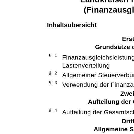
(Finanzausgl
Inhaltsübersicht
Ers
Grundsätze 
§ 1
Finanzausgleichsleistun
Lastenverteilung
§ 2
Allgemeiner Steuerverb
§ 3
Verwendung der Finanz
Zwei
Aufteilung de
§ 4
Aufteilung der Gesamts
Drit
Allgemeine 