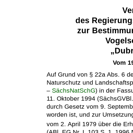
Ve
des Regierung
zur Bestimmu
Vogels
„Dubr
Vom 19
Auf Grund von § 22a Abs. 6 d
Naturschutz und Landschaftsp
–
SächsNatSchG
) in der Fa
11. Oktober 1994 (SächsGVBl. 
durch Gesetz vom 9. Septemb
worden ist, und zur Umsetzun
vom 2. April 1979 über die Er
(ABl. EG Nr. L 103 S. 1, 1996 N