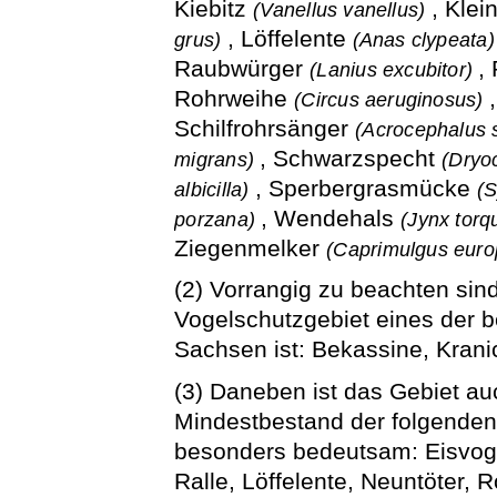
Kiebitz
, Klei
(Vanellus vanellus)
, Löffelente
grus)
(Anas clypeata
Raubwürger
,
(Lanius excubitor)
Rohrweihe
(Circus aeruginosus)
Schilfrohrsänger
(Acrocephalus
, Schwarzspecht
migrans)
(Dryo
, Sperbergrasmücke
albicilla)
(S
, Wendehals
porzana)
(Jynx torqu
Ziegenmelker
(Caprimulgus eur
(2) Vorrangig zu beachten sind
Vogelschutzgebiet eines der b
Sachsen ist: Bekassine, Kranic
(3) Daneben ist das Gebiet au
Mindestbestand der folgenden
besonders bedeutsam: Eisvoge
Ralle, Löffelente, Neuntöter,