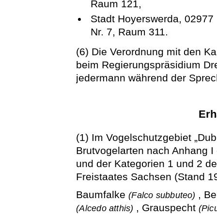
Raum 121,
Stadt Hoyerswerda, 02977
Nr. 7, Raum 311.
(6) Die Verordnung mit den Kar
beim Regierungspräsidium Dre
jedermann während der Sprech
Erh
(1) Im Vogelschutzgebiet „Du
Brutvogelarten nach Anhang I 
und der Kategorien 1 und 2 der
Freistaates Sachsen (Stand 19
Baumfalke
, B
(Falco subbuteo)
, Grauspecht
(Alcedo atthis)
(Pic