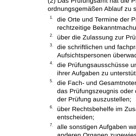
(2) Das Prüfungsamt hat die P
ordnungsgemäßen Ablauf zu s
1.
die Orte und Termine der P
rechtzeitige Bekanntmachu
2.
über die Zulassung zur Prü
3.
die schriftlichen und fach
Aufsichtspersonen überwac
4.
die Prüfungsausschüsse und
ihrer Aufgaben zu unterstü
5.
die Fach- und Gesamtnoten 
das Prüfungszeugnis oder d
der Prüfung auszustellen;
6.
über Rechtsbehelfe im Zu
entscheiden;
7.
alle sonstigen Aufgaben w
anderen Organen zugewies