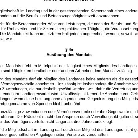
itgliedschaft im Landtag und in der gesetzgebenden Körperschaft eines ander
ndats auf die Berufs- und Betriebszugehörigkeitszeit anzurechnen.
nicht für die Berechnung der Höhe von Leistungen, die nach der Berufs- und Be
ür Probezeiten und für Zeiten einer praktischen Tätigkeit, die Voraussetzun
 Die Mandatszeit kann im letzteren Fall jedoch angerechnet werden, soweit si
bar war.
§ 4a
Ausübung des Mandats
es Mandats steht im Mittelpunkt der Tätigkeit eines Mitglieds des Landtage
ng sind Tätigkeiten beruflicher oder anderer Art neben dem Mandat zulässig.
ng des Mandats darf ein Mitglied des Landtages keine anderen als die geset
Vermögensvorteile annehmen. Unzulässig ist insbesondere die Annahme von
 Zuwendungen, die nur deshalb gewährt werden, weil dafür die Vertretung un
stenden im Landtag erwartet wird. Unzulässig ist ferner die Annahme von Gel
ungen, wenn diese Leistung ohne angemessene Gegenleistung des Mitglied
 Entgegennahme von Spenden bleibt unberührt.
 unzulässige Zuwendungen oder Vermögensvorteile oder ihre Gegenwerte sin
uführen. Der Präsident macht den Anspruch durch Verwaltungsakt geltend, so
 des Vermögensvorteils nicht länger als drei Jahre zurückliegt.
f die Mitgliedschaft im Landtag darf durch das Mitglied des Landtages nicht 
n oder geschäftlichen Angelegenheiten Vorteile zu verschaffen.