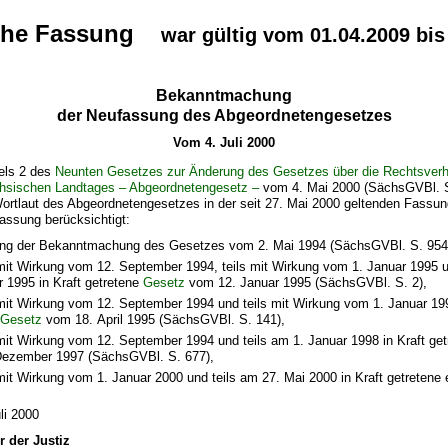
che Fassung
war gültig vom 01.04.2009 bis
Bekanntmachung
der Neufassung des Abgeordnetengesetzes
Vom 4. Juli 2000
kels 2 des
Neunten Gesetzes zur Änderung des Gesetzes über die Rechtsverhä
chsischen Landtages – Abgeordnetengesetz –
vom 4. Mai 2000 (SächsGVBl. S
ortlaut des
Abgeordnetengesetzes
in der seit 27. Mai 2000 geltenden Fassu
assung berücksichtigt:
ung der Bekanntmachung des Gesetzes vom 2. Mai 1994 (SächsGVBl. S. 954
 mit Wirkung vom 12. September 1994, teils mit Wirkung vom 1. Januar 1995 u
r 1995 in Kraft getretene
Gesetz
vom 12. Januar 1995 (SächsGVBl. S. 2),
 mit Wirkung vom 12. September 1994 und teils mit Wirkung vom 1. Januar 199
e
Gesetz
vom 18. April 1995 (SächsGVBl. S. 141),
 mit Wirkung vom 12. September 1994 und teils am 1. Januar 1998 in Kraft ge
Dezember 1997 (SächsGVBl. S. 677),
 mit Wirkung vom 1. Januar 2000 und teils am 27. Mai 2000 in Kraft getretene
li 2000
r der Justiz