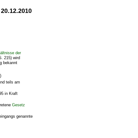
 20.12.2010
ltnisse der
. 215) wird
ng bekannt
)
nd teils am
5 in Kraft
tretene
Gesetz
 eingangs genannte