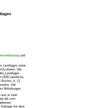
dtages
esverfassung
und
es Landtages seine
mitzuteilen. Der
des Landtages
en DDR sämtliche,
6 Buchst. b, 21
nntnis. Der
n Mitteilungen.
 aus je zwei
tet die vom
rgebenen
er Anklage mit dem