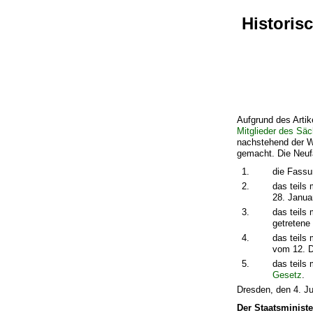
Historis
Aufgrund des Arti
Mitglieder des Sä
nachstehend der W
gemacht. Die Neuf
1.
die Fass
2.
das teils
28. Janua
3.
das teils
getreten
4.
das teils
vom 12. 
5.
das teils
Gesetz
.
Dresden, den 4. Ju
Der Staatsministe