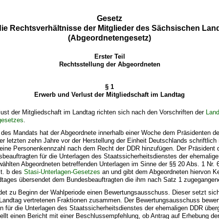
Gesetz
die Rechtsverhältnisse der Mitglieder des Sächsischen Lan
(Abgeordnetengesetz)
Erster Teil
Rechtsstellung der Abgeordneten
§ 1
Erwerb und Verlust der Mitgliedschaft im Landtag
lust der Mitgliedschaft im Landtag richten sich nach den Vorschriften der
Land
gesetzes
.
des Mandats hat der Abgeordnete innerhalb einer Woche dem Präsidenten d
r letzten zehn Jahre vor der Herstellung der Einheit Deutschlands schriftlich 
seine Personenkennzahl nach dem Recht der DDR hinzufügen. Der Präsident 
beauftragten für die Unterlagen des Staatssicherheitsdienstes der ehemalig
ählten Abgeordneten betreffenden Unterlagen im Sinne der §§ 20 Abs. 1 Nr. 
st. b des
Stasi-Unterlagen-Gesetzes
an und gibt dem Abgeordneten hiervon Ke
dtages übersendet dem Bundesbeauftragten die ihm nach Satz 1 zugegangene
ldet zu Beginn der Wahlperiode einen Bewertungsausschuss. Dieser setzt sich
m Landtag vertretenen Fraktionen zusammen. Der Bewertungsausschuss bewer
n für die Unterlagen des Staatssicherheitsdienstes der ehemaligen DDR übe
tellt einen Bericht mit einer Beschlussempfehlung, ob Antrag auf Erhebung d