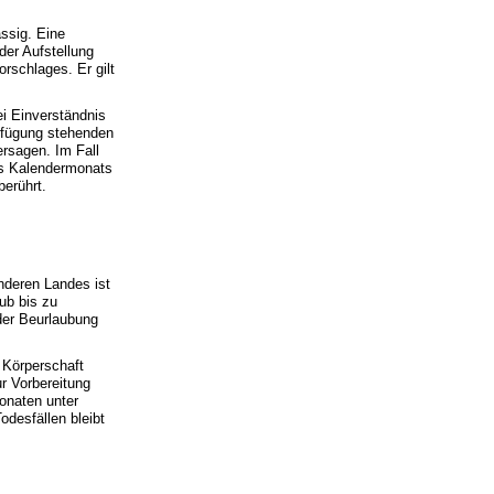
ssig. Eine
der Aufstellung
rschlages. Er gilt
ei Einverständnis
rfügung stehenden
ersagen. Im Fall
es Kalendermonats
berührt.
nderen Landes ist
ub bis zu
der Beurlaubung
 Körperschaft
r Vorbereitung
onaten unter
odesfällen bleibt