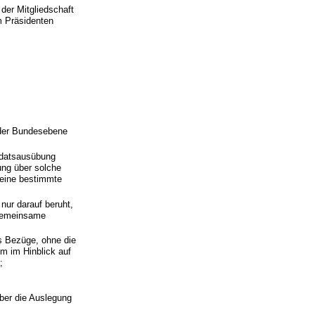
der Mitgliedschaft
m Präsidenten
oder Bundesebene
ndatsausübung
ung über solche
 eine bestimmte
nur darauf beruht,
 gemeinsame
s Bezüge, ohne die
hm im Hinblick auf
;
über die Auslegung