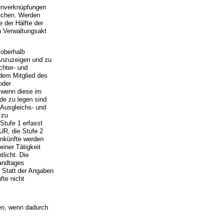
senverknüpfungen
lichen. Werden
 der Hälfte der
h Verwaltungsakt
 oberhalb
 Anzuzeigen und zu
chter- und
dem Mitglied des
oder
 wenn diese im
de zu legen sind
 Ausgleichs- und
 zu
Stufe 1 erfasst
UR, die Stufe 2
inkünfte werden
iner Tätigkeit
licht. Die
Landtages
 Statt der Angaben
fte nicht
ten, wenn dadurch