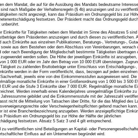
eben dem Mandat, die auf für die Ausübung des Mandats bedeutsame Interes
 sind nach Maßgabe der Verhaltensregeln (§ 4b) anzuzeigen und zu veröffent
Tätigkeiten nicht angezeigt, kann das Präsidium ein Ordnungsgeld bis zur Höhe
dnetenentschädigung festsetzen. Der Präsident macht das Ordnungsgeld durc
t unberührt.
er Einkünfte für Tätigkeiten neben dem Mandat im Sinne des Absatzes 5 sind
estbeträge dem Präsidenten anzuzeigen und durch diesen zu veröffentlichen.
nd auch Einkünfte aus einzelnen Publikationen, Beratungs-, Vertretungs-, Guta
en sowie aus dem Bestehen oder dem Abschluss von Vereinbarungen, wonach 
 oder nach Beendigung der Mitgliedschaft bestimmte Tätigkeiten übertragen 
 zugewendet werden sollen. Die Höhe der jeweiligen Einkünfte ist anzugeben,
von 1 000 EUR oder im Jahr den Betrag von 10 000 EUR übersteigen. Zugrun
ne Tätigkeit zu zahlenden Bruttobeträge unter Einschluss von Entschädigungs-,
nkünfte werden in der Form veröffentlicht, dass, bezogen auf jeden einzelnen
 Sachverhalt, jeweils eine von drei Einkommensstufen ausgewiesen wird. Die 
elmäßige monatliche Einkünfte in einer Größenordnung von 1 000 bis 3 500 E
00 EUR und die Stufe 3 Einkünfte über 7 000 EUR. Regelmäßige monatliche E
eichnet. Werden innerhalb eines Kalenderjahres unregelmäßige Einkünfte zu e
e Jahressumme gebildet und die Einkommensstufe mit der Jahreszahl veröffent
asst nicht die Mitteilung von Tatsachen über Dritte, für die das Mitglied des 
isverweigerungsrechte oder Verschwiegenheitspflichten geltend machen kann.
er ist eine Branchenbezeichnung anzugeben. Werden anzeigepflichtige Einkün
s Präsidium ein Ordnungsgeld bis zur Höhe der Hälfte der jährlichen
hädigung festsetzen. Absatz 5 Satz 3 und 4 gilt entsprechend.
 zu veröffentlichen sind Beteiligungen an Kapital- oder Personengesellschaf
irtschaftlicher Einfluss auf ein Unternehmen begründet wird.