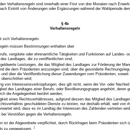
den Verhaltensregeln sind innerhalb einer Frist von drei Monaten nach Erwerb 
nach Eintritt von Änderungen oder Ergänzungen während der Wahlperiode de
§ 4b
Verhaltensregeln
t sich Verhaltensregeln.
sregeln müssen Bestimmungen enthalten über
rufe, vergütete oder ehrenamtliche Tätigkeiten und Funktionen auf Landes- 
 des Landtages, die zu veröffentlichen sind;
geldwerte Leistungen, die das Mitglied des Landtages zur Förderung der Ma
und die dem Präsidenten anzuzeigen sind, über die gesonderte Rechnungsleg
und über die Veröffentlichung dieser Zuwendungen vom Präsidenten, soweit
überschritten wird;
ng von Interessensverknüpfungen; dies gilt nicht, wenn der Vor- oder Nachteil 
glied des Landtages einer Berufs- oder Bevölkerungsgruppe angehört, deren
rch die Angelegenheit berührt werden;
gkeit eines Rechtsverhältnisses, aufgrund dessen das Mitglied des Landtage
tsverhältnis geschuldeten Dienste zu leisten, nur deshalb erhält, weil von i
rwartet wird, dass es im Landtag die Interessen des Zahlenden vertreten wird
 bei Verstößen gegen die Verhaltensregeln.
gen ist der Abgeordnete verpflichtet, durch Rückfragen beim Präsidenten sich 
1
eln zu vergewissern.