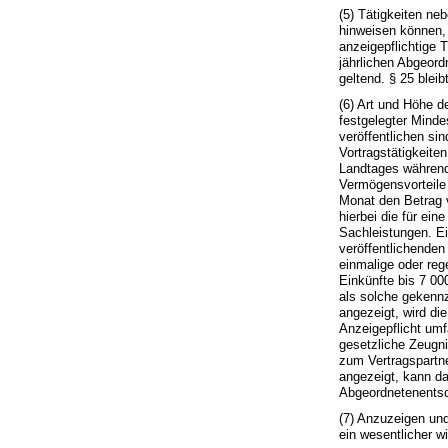
(5) Tätigkeiten n
hinweisen können,
anzeigepflichtige 
jährlichen Abgeor
geltend. § 25 bleib
(6) Art und Höhe d
festgelegter Mind
veröffentlichen si
Vortragstätigkeit
Landtages während
Vermögensvorteile
Monat den Betrag 
hierbei die für ei
Sachleistungen. Ei
veröffentlichenden
einmalige oder reg
Einkünfte bis 7 0
als solche gekennz
angezeigt, wird di
Anzeigepflicht umf
gesetzliche Zeugn
zum Vertragspartn
angezeigt, kann da
Abgeordnetenentsc
(7) Anzuzeigen und
ein wesentlicher w