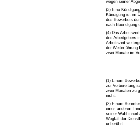
wegen seiner Abge
(3) Eine Kündigun
Kündigung ist im Ü
des Bewerbers durc
nach Beendigung d
(4) Das Arbeitsver
des Arbeitgebers 
Arbeitszeit weiter
der Weiterführung
zwei Monate im Vor
(1) Einem Bewerbe
zur Vorbereitung s
zwei Monaten zu g
nicht.
(2) Einem Beamten 
eines anderen Lan
seiner Wahl innerh
Wegfall der Dienst
unberührt.