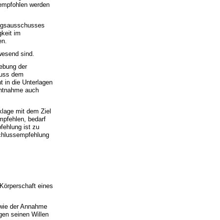
mpfohlen werden
ungsausschusses
gkeit im
en.
wesend sind.
hebung der
huss dem
t in die Unterlagen
ichtnahme auch
klage mit dem Ziel
pfehlen, bedarf
fehlung ist zu
schlussempfehlung
Körperschaft eines
owie der Annahme
gen seinen Willen