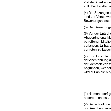
Ziel der Aberkenn
soll. Der Landtag e
(4) Die Sitzungen
sind zur Verschwie
Bewertungsausschu
(5) Der Bewertungs
(6) Vor der Entsc
Abgeordnetenankla
betroffenen Mitgli
verlangen. Er hat 
vertreten zu lasse
(7) Eine Beschlus
der Aberkennung d
der Mehrheit von z
begründen, weshal
wird nur an die Mit
(1) Niemand darf 
anderen Landes z
(2) Benachteiligu
und Ausübung eines