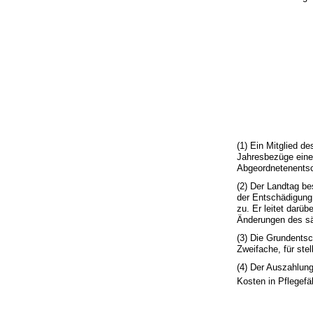
(1) Ein Mitglied d
Jahresbezüge eines
Abgeordnetenentsc
(2) Der Landtag be
der Entschädigung
zu. Er leitet darü
Änderungen des sä
(3) Die Grundentsc
Zweifache, für ste
(4) Der Auszahlun
Kosten in Pflegef