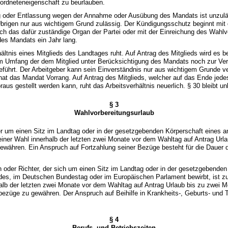
ordneteneigenschaft zu beurlauben.
g oder Entlassung wegen der Annahme oder Ausübung des Mandats ist unzulä
brigen nur aus wichtigem Grund zulässig. Der Kündigungsschutz beginnt mit 
h das dafür zuständige Organ der Partei oder mit der Einreichung des Wahlvo
es Mandats ein Jahr lang.
hältnis eines Mitglieds des Landtages ruht. Auf Antrag des Mitglieds wird es b
im Umfang der dem Mitglied unter Berücksichtigung des Mandats noch zur Ve
geführt. Der Arbeitgeber kann sein Einverständnis nur aus wichtigem Grunde v
 hat das Mandat Vorrang. Auf Antrag des Mitglieds, welcher auf das Ende jed
aus gestellt werden kann, ruht das Arbeitsverhältnis neuerlich. § 30 bleibt un
§ 3
Wahlvorbereitungsurlaub
r um einen Sitz im Landtag oder in der gesetzgebenden Körperschaft eines a
einer Wahl innerhalb der letzten zwei Monate vor dem Wahltag auf Antrag Urla
ewähren. Ein Anspruch auf Fortzahlung seiner Bezüge besteht für die Dauer 
oder Richter, der sich um einen Sitz im Landtag oder in der gesetzgebenden
des, im Deutschen Bundestag oder im Europäischen Parlament bewirbt, ist zu
alb der letzten zwei Monate vor dem Wahltag auf Antrag Urlaub bis zu zwei M
bezüge zu gewähren. Der Anspruch auf Beihilfe in Krankheits-, Geburts- und T
§ 4
Berufs- und Betriebszeiten