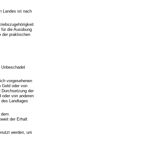
en Landes ist nach
triebszugehörigkeit
g für die Ausübung
e der praktischen
s. Unbeschadet
zlich vorgesehenen
 Geld oder von
d Durchsetzung der
d oder von anderen
s des Landtages
d dem
weit der Erhalt
genutzt werden, um