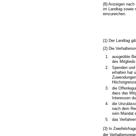
(8) Anzeigen nach 
im Landtag sowie 
einzureichen.
(1) Der Landtag gib
(2) Die Verhalten
ausgeübte Be
des Mitglieds
Spenden und 
erhalten hat 
Zuwendungen 
Höchstgrenze 
die Offenlegu
dass das Mit
Interessen du
die Unzulässi
nach dem Rech
sein Mandat e
das Verfahren
(3) In Zweifelsfra
der Verhaltensreg