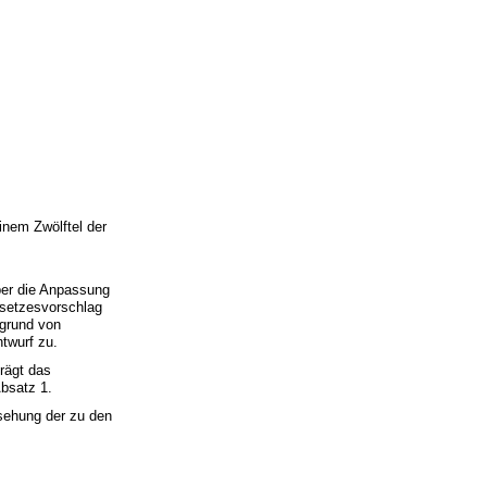
inem Zwölftel der
über die Anpassung
esetzesvorschlag
fgrund von
twurf zu.
rägt das
Absatz 1.
sehung der zu den