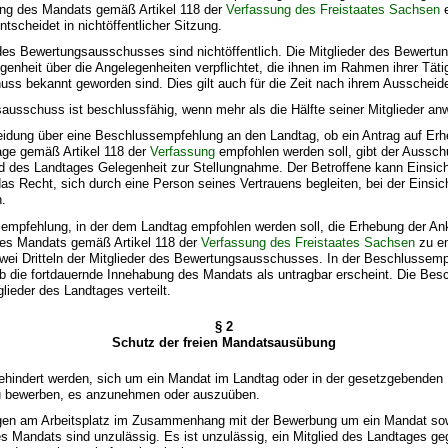
ung des Mandats gemäß Artikel 118 der
Verfassung des Freistaates Sachsen
e
ntscheidet in nichtöffentlicher Sitzung.
 des Bewertungsausschusses sind nichtöffentlich. Die Mitglieder des Bewert
genheit über die Angelegenheiten verpflichtet, die ihnen im Rahmen ihrer Täti
ss bekannt geworden sind. Dies gilt auch für die Zeit nach ihrem Ausscheid
ausschuss ist beschlussfähig, wenn mehr als die Hälfte seiner Mitglieder an
heidung über eine Beschlussempfehlung an den Landtag, ob ein Antrag auf Er
ge gemäß Artikel 118 der
Verfassung
empfohlen werden soll, gibt der Aussc
ed des Landtages Gelegenheit zur Stellungnahme. Der Betroffene kann Einsich
das Recht, sich durch eine Person seines Vertrauens begleiten, bei der Eins
n.
sempfehlung, in der dem Landtag empfohlen werden soll, die Erhebung der An
es Mandats gemäß Artikel 118 der
Verfassung des Freistaates Sachsen
zu em
wei Dritteln der Mitglieder des Bewertungsausschusses. In der Beschlussemp
b die fortdauernde Innehabung des Mandats als untragbar erscheint. Die Be
glieder des Landtages verteilt.
§ 2
Schutz der freien Mandatsausübung
gehindert werden, sich um ein Mandat im Landtag oder in der gesetzgebenden 
u bewerben, es anzunehmen oder auszuüben.
ngen am Arbeitsplatz im Zusammenhang mit der Bewerbung um ein Mandat s
 Mandats sind unzulässig. Es ist unzulässig, ein Mitglied des Landtages ge