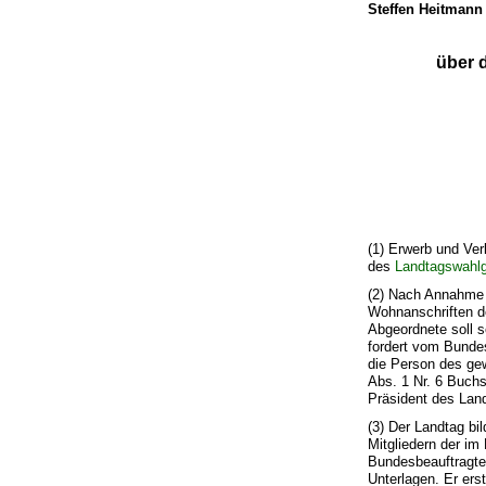
Steffen Heitmann
über 
(1) Erwerb und Ver
des
Landtagswahl
(2) Nach Annahme 
Wohnanschriften de
Abgeordnete soll 
fordert vom Bundes
die Person des gew
Abs. 1 Nr. 6 Buch
Präsident des Lan
(3) Der Landtag bi
Mitgliedern der i
Bundesbeauftragte
Unterlagen. Er ers