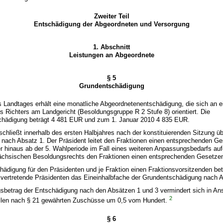
Zweiter Teil
Entschädigung der Abgeordneten und Versorgung
1. Abschnitt
Leistungen an Abgeordnete
§ 5
Grundentschädigung
es Landtages erhält eine monatliche Abgeordnetenentschädigung, die sich an e
 Richters am Landgericht (Besoldungsgruppe R 2 Stufe 8) orientiert. Die
hädigung beträgt 4 481 EUR und zum 1. Januar 2010 4 835 EUR.
schließt innerhalb des ersten Halbjahres nach der konstituierenden Sitzung 
 nach Absatz 1. Der Präsident leitet den Fraktionen einen entsprechenden G
ber hinaus ab der 5. Wahlperiode im Fall eines weiteren Anpassungsbedarfs au
chsischen Besoldungsrechts den Fraktionen einen entsprechenden Gesetzen
hädigung für den Präsidenten und je Fraktion einen Fraktionsvorsitzenden bet
llvertretende Präsidenten das Eineinhalbfache der Grundentschädigung nach 
gsbetrag der Entschädigung nach den Absätzen 1 und 3 vermindert sich in An
2
ällen nach § 21 gewährten Zuschüsse um 0,5 vom Hundert.
§ 6