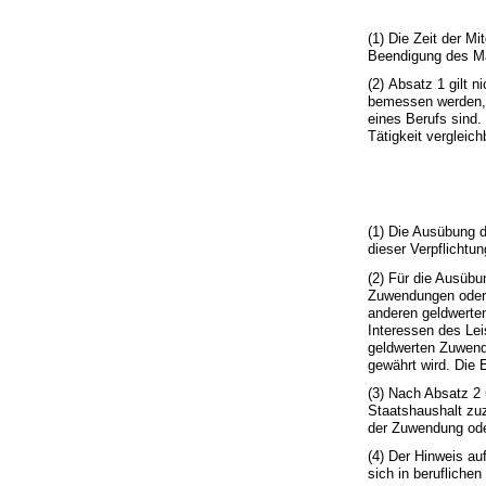
(1) Die Zeit der M
Beendigung des Ma
(2) Absatz 1 gilt 
bemessen werden, f
eines Berufs sind.
Tätigkeit vergleich
(1) Die Ausübung d
dieser Verpflichtu
(2) Für die Ausübu
Zuwendungen oder 
anderen geldwerten
Interessen des Lei
geldwerten Zuwend
gewährt wird. Die
(3) Nach Absatz 2
Staatshaushalt zuz
der Zuwendung oder
(4) Der Hinweis au
sich in berufliche