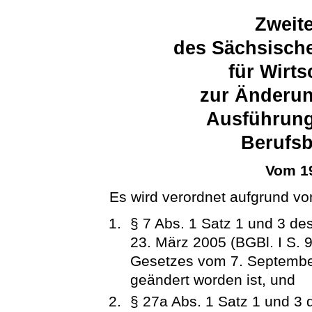
Zweit
des Sächsische
für Wirts
zur Änderun
Ausführun
Berufsb
Vom 19
Es wird verordnet aufgrund vo
§ 7 Abs. 1 Satz 1 und 3 d
23. März 2005 (BGBl. I S. 9
Gesetzes vom 7. September
geändert worden ist, und
§ 27a Abs. 1 Satz 1 und 3