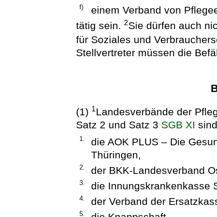
f)
einem Verband von Pflegee
2
tätig sein.
Sie dürfen auch ni
für Soziales und Verbrauchers
Stellvertreter müssen die Be
B
1
(1)
Landesverbände der Pfleg
Satz 2 und Satz 3
SGB XI
sin
1.
die AOK PLUS – Die Gesun
Thüringen,
2.
der BKK-Landesverband Os
3.
die Innungskrankenkasse 
4.
der Verband der Ersatzkass
5.
die Knappschaft,