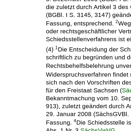
die zuletzt durch Artikel 3 d
(BGBl. I S. 3145, 3147) geände
2
Fassung, entsprechend.
Wege
oder rechtsgeschäftlicher Vertr
Schiedsstellenverfahrens ist e
1
(4)
Die Entscheidung der Schi
schriftlich zu begründen und d
Rechtsbehelfsbelehrung unver
Widerspruchsverfahren findet n
sich nach den Vorschriften d
für den Freistaat Sachsen (
Sä
Bekanntmachung vom 10. Sep
913), zuletzt geändert durch 
29. Januar 2008 (SächsGVBl. S
4
Fassung.
Die Schiedsstelle 
Abs. 1 Nr. 3
SächsVwVG
.