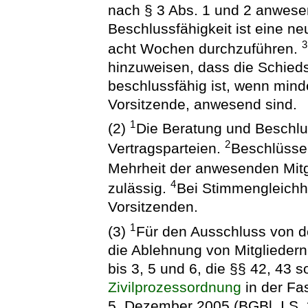
nach § 3 Abs. 1 und 2 anwese
Beschlussfähigkeit ist eine ne
3
acht Wochen durchzuführen.
hinzuweisen, dass die Schieds
beschlussfähig ist, wenn mind
Vorsitzende, anwesend sind.
1
(2)
Die Beratung und Beschlu
2
Vertragsparteien.
Beschlüsse 
Mehrheit der anwesenden Mitg
4
zulässig.
Bei Stimmengleichh
Vorsitzenden.
1
(3)
Für den Ausschluss von d
die Ablehnung von Mitgliedern 
bis 3, 5 und 6, die §§ 42, 43 s
Zivilprozessordnung
in der F
5. Dezember 2005 (BGBl. I S. 