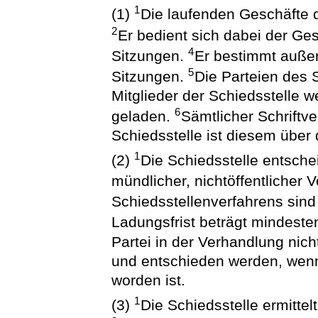
1
(1)
Die laufenden Geschäfte d
2
Er bedient sich dabei der Ges
4
Sitzungen.
Er bestimmt auße
5
Sitzungen.
Die Parteien des 
Mitglieder der Schiedsstelle w
6
geladen.
Sämtlicher Schriftv
Schiedsstelle ist diesem über 
1
(2)
Die Schiedsstelle entsche
mündlicher, nichtöffentlicher
Schiedsstellenverfahrens sind
Ladungsfrist beträgt mindest
Partei in der Verhandlung nich
und entschieden werden, wenn
worden ist.
1
(3)
Die Schiedsstelle ermitte