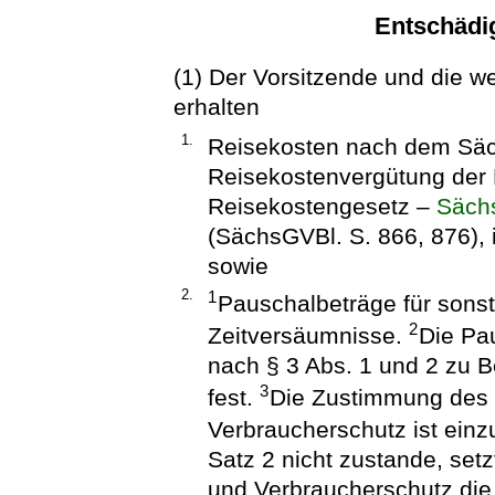
Entschädig
(1) Der Vorsitzende und die we
erhalten
1.
Reisekosten nach dem Säc
Reisekostenvergütung der
Reisekostengesetz –
Säch
(SächsGVBl. S. 866, 876), 
sowie
2.
1
Pauschalbeträge für sons
2
Zeitversäumnisse.
Die Pau
nach § 3 Abs. 1 und 2 zu 
3
fest.
Die Zustimmung des S
Verbraucherschutz ist ein
Satz 2 nicht zustande, setz
und Verbraucherschutz die