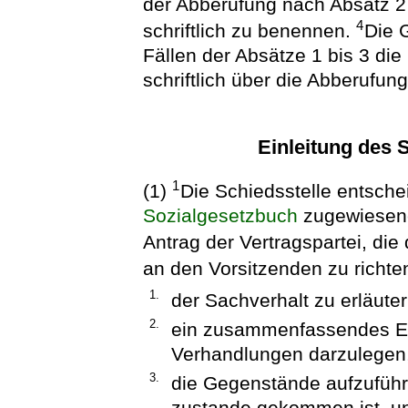
der Abberufung nach Absatz 2 
4
schriftlich zu benennen.
Die G
Fällen der Absätze 1 bis 3 die
schriftlich über die Abberufu
Einleitung des 
1
(1)
Die Schiedsstelle entsche
Sozialgesetzbuch
zugewiesene
Antrag der Vertragspartei, die 
an den Vorsitzenden zu richte
1.
der Sachverhalt zu erläuter
2.
ein zusammenfassendes E
Verhandlungen darzulegen
3.
die Gegenstände aufzuführe
zustande gekommen ist, u