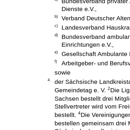
Bundesverband privater 
Dienste e.V.,
b)
Verband Deutscher Alten
c)
Landesverband Hauskran
d)
Bundesverband ambulant
Einrichtungen e.V.,
e)
Gesellschaft Ambulante 
f)
Arbeitgeber- und Berufsv
sowie
4.
der Sächsische Landkreist
2
Gemeindetag e. V.
Die Lig
Sachsen bestellt drei Mitgl
Stellvertreter wird vom F
4
bestellt.
Die Vereinigunge
bestellen gemeinsam drei M