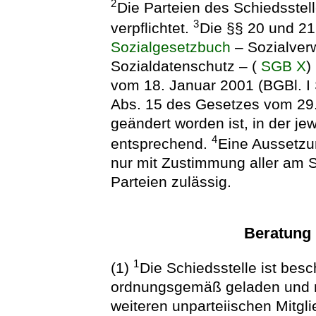
2
Die Parteien des Schiedsstel
3
verpflichtet.
Die §§ 20 und 21
Sozialgesetzbuch
– Sozialver
Sozialdatenschutz – (
SGB X
)
vom 18. Januar 2001 (BGBl. I S
Abs. 15 des Gesetzes vom 29. 
geändert worden ist, in der je
4
entsprechend.
Eine Aussetzu
nur mit Zustimmung aller am S
Parteien zulässig.
Beratung
1
(1)
Die Schiedsstelle ist besc
ordnungsgemäß geladen und 
weiteren unparteiischen Mitglie